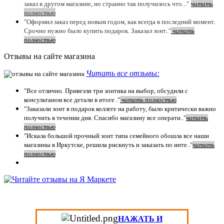
заказ в другом магазине, но странно так получилось что..."
читать
полностью
"Оформил заказ перед новым годом, как всегда в последний момент.
Срочно нужно было купить подарок. Заказал зонт.."
чит
ать
полностью
Отзывы на сайте магазина
Читать все отзывы:
"Все отлично. Привезли три зонтика на выбор, обсудили с
консультаном все детали в итоге ."
чит
ать полностью
"Заказали зонт в подарок коллеге на работу, было критически важно
получить в течении дня. Спасибо магазину все операти.."
чит
ать
полностью
"Искала большой прочный зонт типа семейного обошла все наши
магазины в Иркутске, решила рискнуть и заказать по инте.."
читать
полностью
НАЖАТЬ И