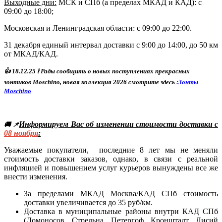
Выходные дни:
МСК и СПб (а пределах МКАД и КАД)
: с
09:00 до 18:00;
Московская и Ленинградская области: с 09:00 до 22:00.
31 декабря единый интервал доставки с 9:00 до 14:00, до 50 км
от МКАД/КАД.
👍
18
.12.25
❕ Р
ады сообщить о новых поступлениях прекрасных
зонтиков Moschino, новая коллекция 2026 смотрите здесь :
Зонты
Moschino
Информируем Вас об изменении стоимости доставки с
🚚 📌
08
ноября
:
Уважаемые покупатели, последние 8 лет мы не меняли
стоимость доставки заказов, однако, в связи с реальной
инфляцией и повышением услуг курьеров вынуждены все же
внести изменения.
За пределами МКАД Москва/КАД СПб стоимость
доставки увеличивается до 35 руб/км.
Доставка в муниципальные районы внутри КАД СПб
(Ломоносов, Стрельна, Петергоф, Кронштадт, Лисий