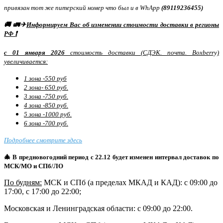
привязан тот же питерский номер что был и в WhApp
(89119236455)
🚚 🚛✈
Информируем Вас об изменении стоимости доставки в регионы
РФ ❗
с 01 января 2026
стоимость доставки (СДЭК. почта. Boxberry)
увеличивается:
1 зона -550 руб
2 зона- 650 руб.
3 зона -750 руб.
4 зона -850 руб.
5 зона -1000 руб.
6 зона -700 руб.
Подробнее смотрите здесь
🎄 В предновогодний период с 22.12 будет изменен интервал доставок по
МСК/МО и СПб/ЛО
По будням:
МСК и СПб (а пределах МКАД и КАД): с 09:00 до
17:00, с 17:00 до 22:00;
Московская и Ленинградская области: с 09:00 до 22:00.