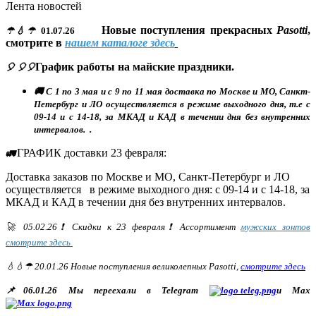
Лента новостей
Новые поступления прекрасных
Pasotti
,
☂💧☂
01.07.26
смотрите в
нашем каталоге здесь
График работы на майские праздники.
🎈 🎈🎈
🚚 С 1 по 3 мая и с 9 по 11 мая доставка по Москве и МО, Санкт-
Петербург и ЛО осуществляется в режиме выходного дня, т.е с
09-14 и с 14-18, за МКАД и КАД в течении дня без внутренних
интервалов. .
ГРАФИК доставки 23 февраля:
🚛
Доставка заказов по Москве и МО, Санкт-Петербург и ЛО
осуществляется в режиме выходного дня: с 09-14 и с 14-18, за
МКАД и КАД в течении дня без внутренних интервалов.
🚀 05.02.26❗ Скидки к 23 февраля❗ Ассортимент
мужских зонтов
смотрите здесь
💧💧☂ 20.01.26 Новые поступления великолепных Pasotti,
смотрите здесь
📌06.01.26 Мы переехали в Telegram
и Max