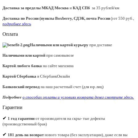
Доставка за пределы МКАД
Москва
и
КАД СПб
за 35 рублей/км
Доставка по России (пункты Boxberry, СДЭК, почта России )
от 550 руб.,
подробнее здесь
Оплата
Наличными или картой курьеру
при доставке
Наличными или картой
при самовывозе
Картой любого банка
на сайте магазина
Картой Сбербанка
в СбербанкОнлайн
Банковский перевод
на наш расчетный счет (для юр.лиц)
Подробнее
о способах оплаты и условиях возврата денег смотрите
здесь.
Гарантии
✔
1 год гарантии
от производителя на скры- тые дефекты
(производственный брак)
✔
181 день на возврат
нового товара (без эксплуатации), даже если вы