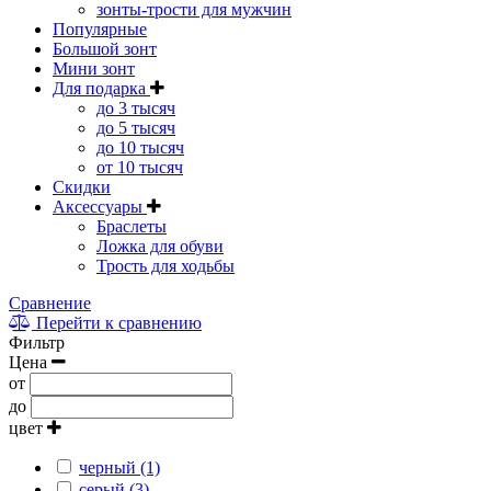
зонты-трости для мужчин
Популярные
Большой зонт
Мини зонт
Для подарка
до 3 тысяч
до 5 тысяч
до 10 тысяч
от 10 тысяч
Скидки
Аксессуары
Браслеты
Ложка для обуви
Трость для ходьбы
Сравнение
Перейти к сравнению
Фильтр
Цена
от
до
цвет
черный (1)
серый (3)