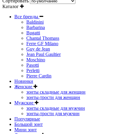
Сортировать
Каталог
Все бренды
Baldinini
Barbarina
Bugatti
Chantal Thomass
Ferre GF Milano
Guy de Jean
Jean Paul Gaultier
Moschino
Pasotti
Perletti
Pierre Cardin
Новинки
Женские
зонты складные для женщин
зонты-трости для женщин
Мужские
зонты складные для мужчин
зонты-трости для мужчин
Популярные
Большой зонт
Мини зонт