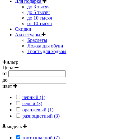
Для подарка
до 3 тысяч
до 5 тысяч
до 10 тысяч
от 10 тысяч
Скидки
Аксессуары
Браслеты
Ложка для обуви
Трость для ходьбы
Фильтр
Цена
от
до
цвет
черный (1)
серый (3)
оранжевый (1)
разноцветный (3)
модель
зонт складной (7)