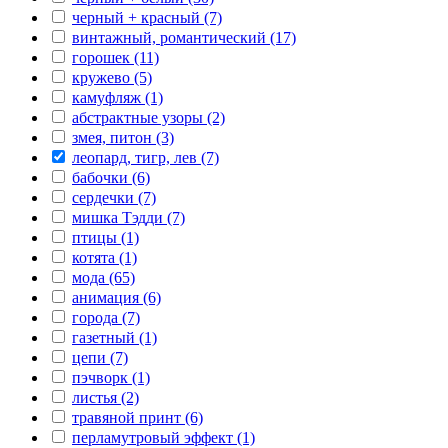
черный + красный (7)
винтажный, романтический (17)
горошек (11)
кружево (5)
камуфляж (1)
абстрактные узоры (2)
змея, питон (3)
леопард, тигр, лев (7)
бабочки (6)
сердечки (7)
мишка Тэдди (7)
птицы (1)
котята (1)
мода (65)
анимация (6)
города (7)
газетный (1)
цепи (7)
пэчворк (1)
листья (2)
травяной принт (6)
перламутровый эффект (1)