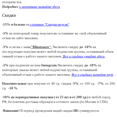
потеряли чек.
Подробнее
о гарантиях читайте
здесь
Скидки
-15% и больше
на
странице "Скидки недели"
-3%
на повторный товар покупателю оставивше му свой объективный
отзыв на сайте магазина.
-3%
если вы с нами
"
ВКонтакте
"
.
Увеличить скидку
до -10%
на
последующие покупки может любой подписчик группы, оставивший объек
тивный отзыв о работе нашего магазина.
Все о скидках узнайте здесь
.
-3%
при подписки на наш
Instagram.
Увеличить скидку
до -10%
на
повторные заказы может любой подписчик группы, оставивший
объективный отзыв о работе нашего магазина.
Все о скидках читайте тут
.
Накопительные
при покупке от 40 т.р. скидка
-5%
, от 100 т.р.
-7%
, от 200
т.р.
-10 %.
-10% на корпоративные покупки ( от 25 шт и от 200 т.р.)
в любой город
РФ, бесплатная доставка образцов и готового заказа (по Москве и СПб).
-Внимание!
В период проведения акций скидки
НЕ
суммируются.