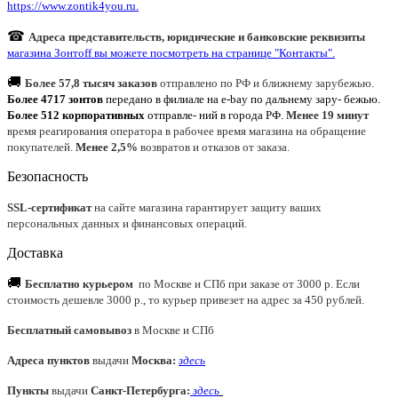
https://www.zontik4you.ru.
☎
Адреса представительств, юридические и банковские реквизиты
магазина Зонтoff вы можете посмотреть на странице "Контакты".
🚚
Более 57,8 тысяч заказов
отправлено по РФ и ближнему зарубежью.
Более 4717 зонтов
передано в филиале на e-bay по дальнему зару- бежью.
Более 512 корпоративных
отправле- ний в города РФ.
Менее 19 минут
время реагирования оператора в рабочее время магазина на обращение
покупателей.
Менее 2,5%
возвратов и отказов от заказа.
Безопасность
SSL-сертификат
на сайте магазина гарантирует защиту ваших
персональных данных и финансовых операций.
Доставка
🚚
Бесплатно курьером
по Москве и СПб при заказе от 3000 р. Если
стоимость дешевле 3000 р., то курьер привезет на адрес за 450 рублей.
Бесплатный самовывоз
в Москве и СПб
Адреса пунктов
выдачи
Москва:
здесь
Пункты
выдачи
Санкт-Петербурга
:
здесь