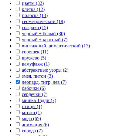
цветы (32)
клетка (12)
полоска (13)
геометрический (18)
графика (15)
черный + белый (30)
черный + красный (7)
винтажный, романтический (17)
горошек (11)
кружево (5)
камуфляж (1)
абстрактные узоры (2)
змея, питон (3)
леопард, тигр, лев (7)
бабочки (6)
сердечки (7)
мишка Тэдди (7)
птицы (1)
котята (1)
мода (65)
анимация (6)
города (7)