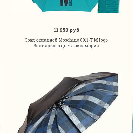
11 950 руб
В корзину
Зонт складной Moschino 8911-T M logo
Зонт яркого цвета аквамарин