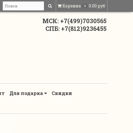
Корзина
0.00 руб
0
МСК: +7(499)7030565
СПБ: +7(812)9236455
нт
Для подарка
Скидки