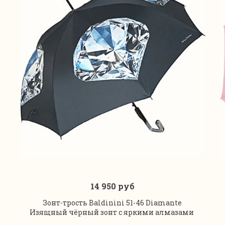
14 950 руб
В корзину
Зонт-трость Baldinini 51-46 Diamante
Изящный чёрный зонт с яркими алмазами