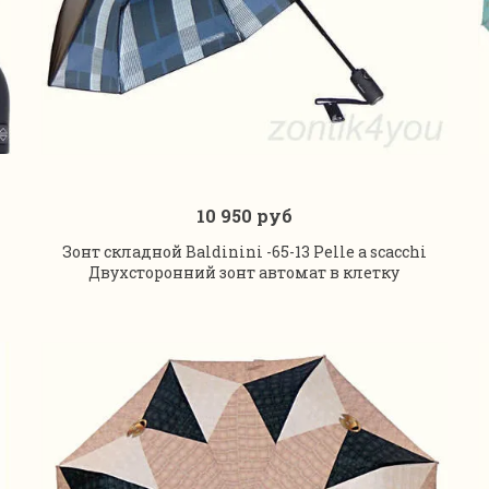
10 950 руб
В корзину
Зонт складной Baldinini -65-13 Pelle a scacchi
Двухсторонний зонт автомат в клетку