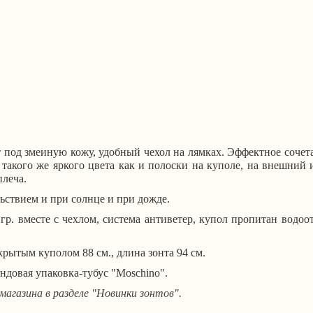
 под змеиную кожу, удобный чехол на лямках
. Эффектное сочет
 такого же яркого цвета как и полоски на куполе, на внешний 
плеча.
льствием и при солнце и при дожде.
 гр. вместе с чехлом, система антиветер, купол пропитан водо
крытым куполом 88 см., длина зонта 94 см.
ндовая упаковка-тубус "Moschino".
магазина в разделе "Новинки зонтов".