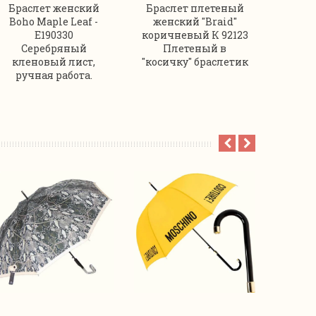
Браслет женский
Браслет плетеный
Брас
Boho Maple Leaf -
женский "Braid"
жен
E190330
коричневый К 92123
серебр
Серебряный
Плетеный в
Мягки
кленовый лист,
"косичку" браслетик
с
ручная работа.