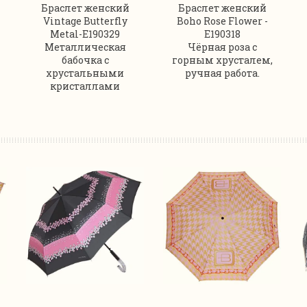
Браслет женский
Браслет женский
Vintage Butterfly
Boho Rose Flower -
Metal-E190329
E190318
Металлическая
Чёрная роза с
бабочка с
горным хрусталем,
хрустальными
ручная работа.
кристаллами