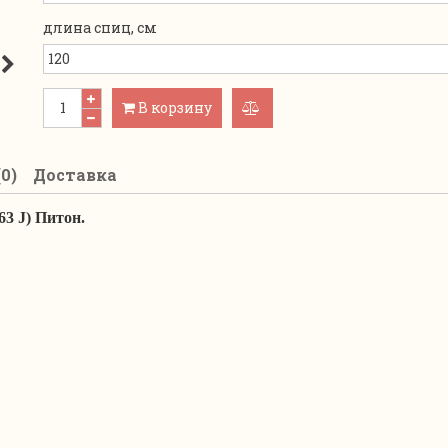
длина спиц, см
В корзину
добавить
к
0)
Доставка
сравнению
63 J) Питон
.