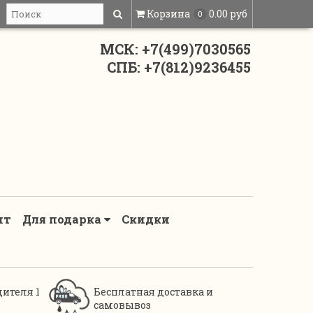
Корзина
0.00 руб
0
МСК: +7(499)7030565
СПБ: +7(812)9236455
нт
Для подарка
Скидки
дителя 1
Бесплатная доставка и
самовывоз