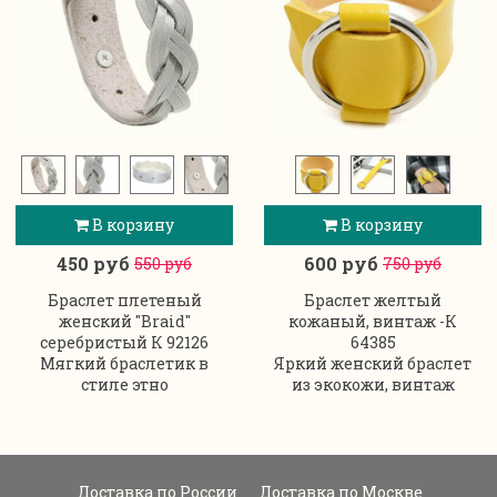
В корзину
В корзину
450 руб
600 руб
550 руб
750 руб
Браслет плетеный
Браслет желтый
женский "Braid"
кожаный, винтаж -К
серебристый К 92126
64385
Мягкий браслетик в
Яркий женский браслет
стиле этно
из экокожи, винтаж
Доставка по России
Доставка по Москве