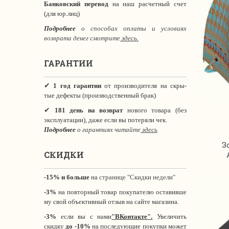
Банковский перевод
на наш расчетный счет
(для юр.лиц)
Подробнее
о способах оплаты и условиях
возврата денег смотрите
здесь.
ГАРАНТИИ
✔
1 год гарантии
от производителя на скры-
тые дефекты (производственный брак)
✔
181 день на возврат
нового товара (без
эксплуатации), даже если вы потеряли чек.
Подробнее
о гарантиях читайте
здесь
З
СКИДКИ
-15% и больше
на
странице "Скидки недели"
-3%
на повторный товар покупателю оставивше
му свой объективный отзыв на сайте магазина.
-3%
если вы с нами
"
ВКонтакте
"
.
Увеличить
скидку
до -10%
на последующие покупки может