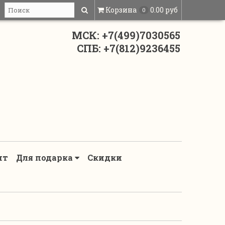
Корзина
0.00 руб
0
МСК: +7(499)7030565
СПБ: +7(812)9236455
нт
Для подарка
Скидки