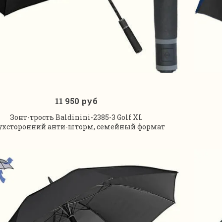
11 950 руб
В корзину
Зонт-трость Baldinini-2385-3 Golf XL
ухсторонний анти-шторм, семейный формат