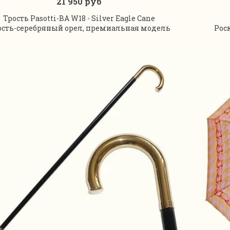
21 950 руб
В корзину
Трость Pasotti-BA W18 - Silver Eagle Cane
ость-серебряный орел, премиальная модель
Рос