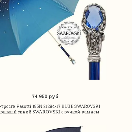
74 950 руб
В корзину
-трость Pasotti 185N 21284-17 BLUE SWAROVSKI
кошный синий
с ручкой-камнем
SWAROVSKI