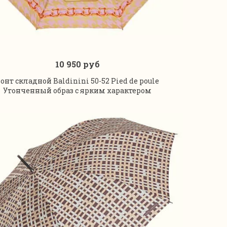
10 950 руб
В корзину
онт складной Baldinini 50-52 Pied de poule
Утонченный образ с ярким характером