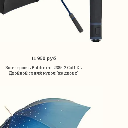
11 950 руб
В корзину
Зонт-трость Baldinini-2385-2 Golf XL
Двойной синий купол "на двоих"