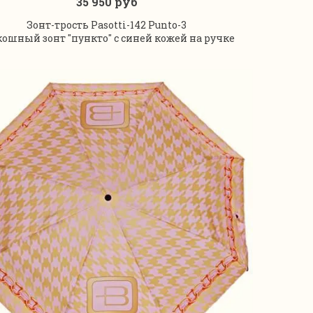
35 950 руб
В корзину
Зонт-трость Pasotti-142 Punto-3
кошный зонт "пункто" с синей кожей на ручке