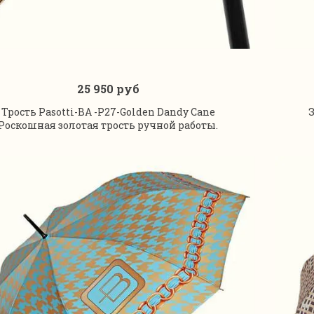
25 950 руб
В корзину
Трость Pasotti-BA -P27-Golden Dandy Cane
З
Роскошная золотая трость ручной работы.