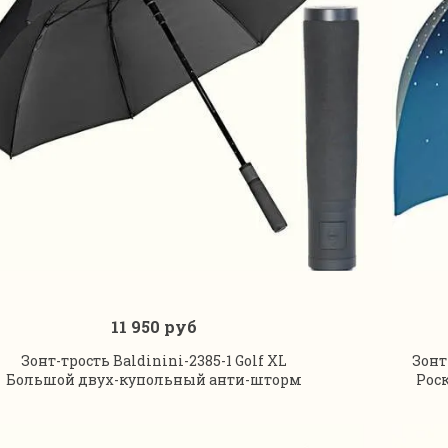
11 950 руб
В корзину
Зонт-трость Baldinini-2385-1 Golf XL
Зонт
Большой двух-купольный анти-шторм
Рос