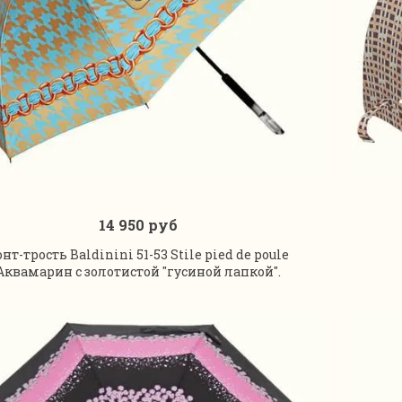
14 950 руб
В корзину
онт-трость Baldinini 51-53 Stile pied de poule
Аквамарин с золотистой "гусиной лапкой".