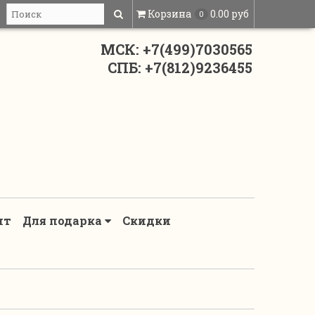
Корзина
0.00 руб
0
МСК: +7(499)7030565
СПБ: +7(812)9236455
нт
Для подарка
Скидки