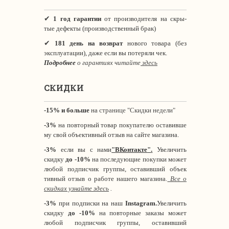
✔
1 год гарантии
от производителя на скры-
тые дефекты (производственный брак)
✔
181 день на возврат
нового товара (без
эксплуатации), даже если вы потеряли чек.
Подробнее
о гарантиях читайте
здесь
СКИДКИ
-15% и больше
на
странице "Скидки недели"
-3%
на повторный товар покупателю оставивше
му свой объективный отзыв на сайте магазина.
-3%
если вы с нами
"
ВКонтакте
"
.
Увеличить
скидку
до -10%
на последующие покупки может
любой подписчик группы, оставивший объек
тивный отзыв о работе нашего магазина.
Все о
скидках узнайте здесь
.
-3%
при подписки на наш
Instagram.
Увеличить
скидку
до -10%
на повторные заказы может
любой подписчик группы, оставивший