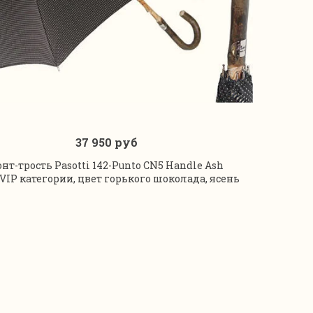
37 950 руб
В корзину
онт-трость Pasotti 142-Punto CN5 Handle Ash
 VIP категории, цвет горького шоколада, ясень