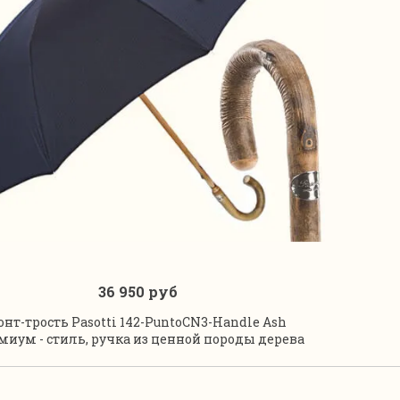
36 950 руб
Под заказ
онт-трость Pasotti 142-PuntoCN3-Handle Ash
миум - стиль, ручка из ценной породы дерева