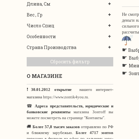
Длина, См
Вес , Гр
Не смотр
деньги н
Число Спиц
сильного
рассчиты
Особенности
Страна Производства
☛
Выбр
☛
Выб
Сбросить фильтр
☛
Мин
☛
Зон
О МАГАЗИНЕ
❗
30.01.2012 открытие
нашего интернет
-
магазина
https://www.zontik4you.ru.
☎
Адреса представительств, юридические и
банковские реквизиты
магазина Зонтoff вы
можете посмотреть на странице "Контакты".
🚚
Более 57,8 тысяч заказов
отправлено по РФ
и ближнему зарубежью.
Более 4717 зонтов
передано в филиале на e-bay по дальнему зару-