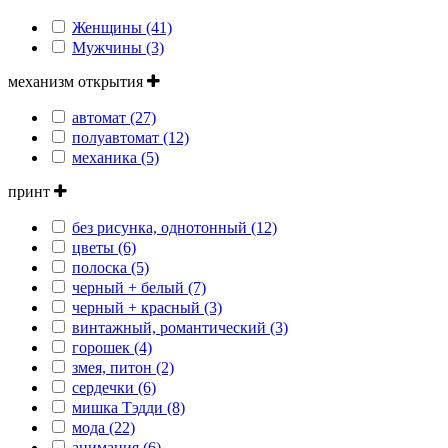
Женщины (41)
Мужчины (3)
механизм открытия
автомат (27)
полуавтомат (12)
механика (5)
принт
без рисунка, однотонный (12)
цветы (6)
полоска (5)
черный + белый (7)
черный + красный (3)
винтажный, романтический (3)
горошек (4)
змея, питон (2)
сердечки (6)
мишка Тэдди (8)
мода (22)
анимация (6)