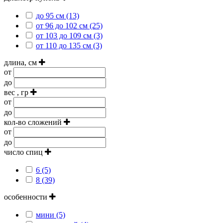
до 95 см (13)
от 96 до 102 см (25)
от 103 до 109 см (3)
от 110 до 135 см (3)
длина, см
от
до
вес , гр
от
до
кол-во сложений
от
до
число спиц
6 (5)
8 (39)
особенности
мини (5)