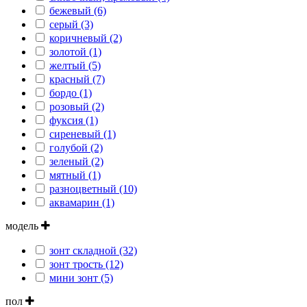
бежевый (6)
серый (3)
коричневый (2)
золотой (1)
желтый (5)
красный (7)
бордо (1)
розовый (2)
фуксия (1)
сиреневый (1)
голубой (2)
зеленый (2)
мятный (1)
разноцветный (10)
аквамарин (1)
модель
зонт складной (32)
зонт трость (12)
мини зонт (5)
пол