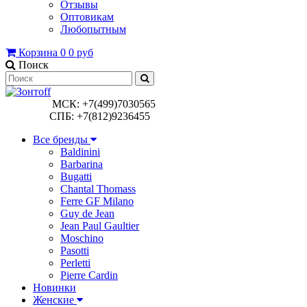
Отзывы
Оптовикам
Любопытным
Корзина
0
0 руб
Поиск
МСК: +7(499)7030565
СПБ: +7(812)9236455
Все бренды
Baldinini
Barbarina
Bugatti
Chantal Thomass
Ferre GF Milano
Guy de Jean
Jean Paul Gaultier
Moschino
Pasotti
Perletti
Pierre Cardin
Новинки
Женские