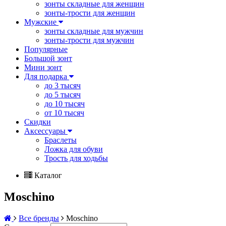
зонты складные для женщин
зонты-трости для женщин
Мужские
зонты складные для мужчин
зонты-трости для мужчин
Популярные
Большой зонт
Мини зонт
Для подарка
до 3 тысяч
до 5 тысяч
до 10 тысяч
от 10 тысяч
Скидки
Аксессуары
Браслеты
Ложка для обуви
Трость для ходьбы
Каталог
Moschino
Все бренды
Moschino