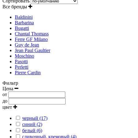
Сортировать
Все бренды
Baldinini
Barbarina
Bugatti
Chantal Thomass
Ferre GF Milano
Guy de Jean
Jean Paul Gaultier
Moschino
Pasotti
Perletti
Pierre Cardin
Фильтр
Цена
от
до
цвет
черный (17)
синий (2)
белый (6)
сливочный, кремовый (4)