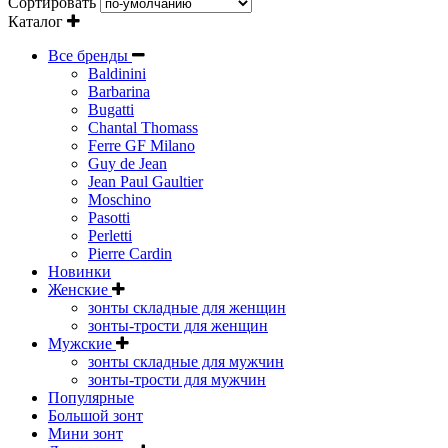
Сортировать
Каталог
Все бренды
Baldinini
Barbarina
Bugatti
Chantal Thomass
Ferre GF Milano
Guy de Jean
Jean Paul Gaultier
Moschino
Pasotti
Perletti
Pierre Cardin
Новинки
Женские
зонты складные для женщин
зонты-трости для женщин
Мужские
зонты складные для мужчин
зонты-трости для мужчин
Популярные
Большой зонт
Мини зонт