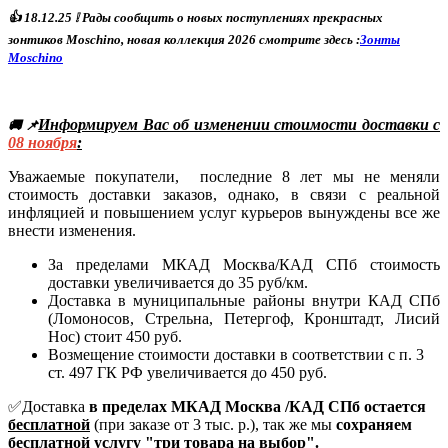
👍
18
.12.25
❕ Р
ады сообщить о новых поступлениях прекрасных
зонтиков Moschino, новая коллекция 2026 смотрите здесь :
Зонты
Moschino
Информируем Вас об изменении стоимости доставки с
🚚 📌
08
ноября
:
Уважаемые покупатели, последние 8 лет мы не меняли
стоимость доставки заказов, однако, в связи с реальной
инфляцией и повышением услуг курьеров вынуждены все же
внести изменения.
За пределами МКАД Москва/КАД СПб стоимость
доставки увеличивается до 35 руб/км.
Доставка в муниципальные районы внутри КАД СПб
(Ломоносов, Стрельна, Петергоф, Кронштадт, Лисий
Нос) стоит 450 руб.
Возмещение стоимости доставки в соответствии с п. 3
ст. 497 ГК РФ увеличивается до 450 руб.
✅Доставка
в пределах МКАД Москва /КАД СПб остается
бесплатной
(при заказе от 3 тыс. р.), так же мы
сохраняем
бесплатной услугу
"три товара на выбор".