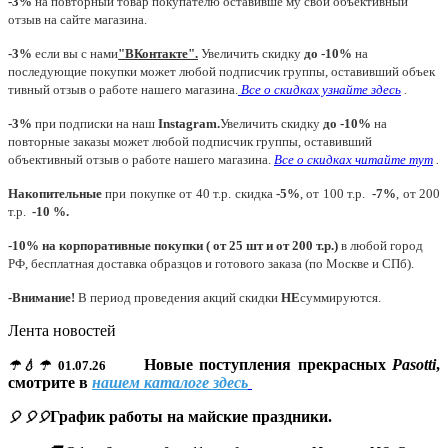
-3%
на повторный товар покупателю оставивше му свой объективный
отзыв на сайте магазина.
-3%
если вы с нами
"
ВКонтакте
"
.
Увеличить скидку
до -10%
на
последующие покупки может любой подписчик группы, оставивший объек
тивный отзыв о работе нашего магазина.
Все о скидках узнайте здесь
.
-3%
при подписки на наш
Instagram.
Увеличить скидку
до -10%
на
повторные заказы может любой подписчик группы, оставивший
объективный отзыв о работе нашего магазина.
Все о скидках читайте тут
.
Накопительные
при покупке от 40 т.р. скидка
-5%
, от 100 т.р.
-7%
, от 200
т.р.
-10 %.
-10% на корпоративные покупки ( от 25 шт и от 200 т.р.)
в любой город
РФ, бесплатная доставка образцов и готового заказа (по Москве и СПб).
-Внимание!
В период проведения акций скидки
НЕ
суммируются.
Лента новостей
Новые поступления прекрасных
Pasotti
,
☂💧☂
01.07.26
смотрите в
нашем каталоге здесь
График работы на майские праздники.
🎈 🎈🎈