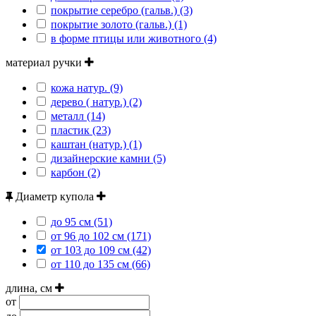
покрытие серебро (гальв.) (3)
покрытие золото (гальв.) (1)
в форме птицы или животного (4)
материал ручки
кожа натур. (9)
дерево ( натур.) (2)
металл (14)
пластик (23)
каштан (натур.) (1)
дизайнерские камни (5)
карбон (2)
Диаметр купола
до 95 см (51)
от 96 до 102 см (171)
от 103 до 109 см (42)
от 110 до 135 см (66)
длина, см
от