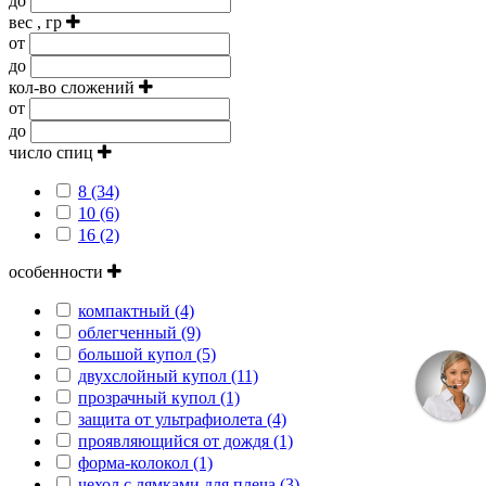
до
вес , гр
от
до
кол-во сложений
от
до
число спиц
8 (34)
10 (6)
16 (2)
особенности
компактный (4)
облегченный (9)
большой купол (5)
двухслойный купол (11)
прозрачный купол (1)
защита от ультрафиолета (4)
проявляющийся от дождя (1)
форма-колокол (1)
чехол с лямками для плеча (3)