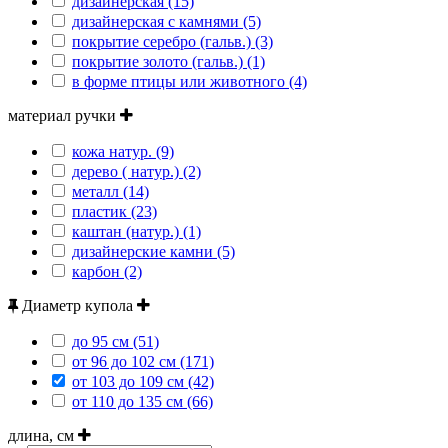
дизайнерская (15)
дизайнерская с камнями (5)
покрытие серебро (гальв.) (3)
покрытие золото (гальв.) (1)
в форме птицы или животного (4)
материал ручки
кожа натур. (9)
дерево ( натур.) (2)
металл (14)
пластик (23)
каштан (натур.) (1)
дизайнерские камни (5)
карбон (2)
Диаметр купола
до 95 см (51)
от 96 до 102 см (171)
от 103 до 109 см (42)
от 110 до 135 см (66)
длина, см