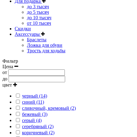
Для подарка
до 3 тысяч
до 5 тысяч
до 10 тысяч
от 10 тысяч
Скидки
Аксессуары
Браслеты
Ложка для обуви
Трость для ходьбы
Фильтр
Цена
от
до
цвет
черный (14)
синий (11)
сливочный, кремовый (2)
бежевый (3)
серый (4)
серебряный (2)
коричневый (2)