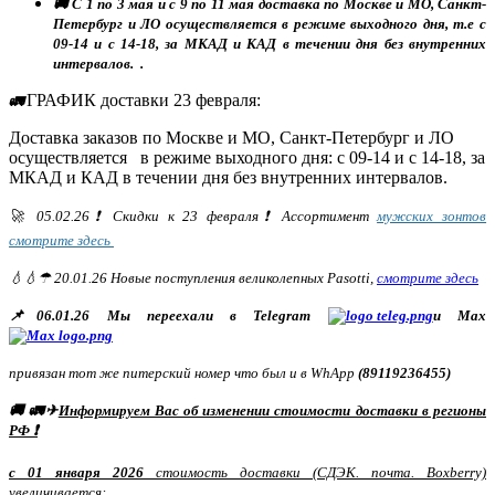
🚚 С 1 по 3 мая и с 9 по 11 мая доставка по Москве и МО, Санкт-
Петербург и ЛО осуществляется в режиме выходного дня, т.е с
09-14 и с 14-18, за МКАД и КАД в течении дня без внутренних
интервалов. .
ГРАФИК доставки 23 февраля:
🚛
Доставка заказов по Москве и МО, Санкт-Петербург и ЛО
осуществляется в режиме выходного дня: с 09-14 и с 14-18, за
МКАД и КАД в течении дня без внутренних интервалов.
🚀 05.02.26❗ Скидки к 23 февраля❗ Ассортимент
мужских зонтов
смотрите здесь
💧💧☂ 20.01.26 Новые поступления великолепных Pasotti,
смотрите здесь
📌06.01.26 Мы переехали в Telegram
и Max
привязан тот же питерский номер что был и в WhApp
(89119236455)
🚚 🚛✈
Информируем Вас об изменении стоимости доставки в регионы
РФ ❗
с 01 января 2026
стоимость доставки (СДЭК. почта. Boxberry)
увеличивается: