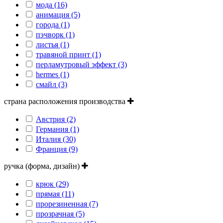
мода (16)
анимация (5)
города (1)
пэчворк (1)
листья (1)
травяной принт (1)
перламутровый эффект (3)
hermes (1)
смайл (3)
страна расположения производства
Австрия (2)
Германия (1)
Италия (30)
Франция (9)
ручка (форма, дизайн)
крюк (29)
прямая (11)
прорезиненная (7)
прозрачная (5)