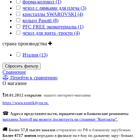
форма-колокол (1)
чехол с лямками для плеча (3)
кристаллы SWAROVSKI (4)
кольцо Pasotti (8)
PFC FREE экоматериалы (1)
чехол для зонта -трости (4)
страна производства
Италия (13)
Сбросить фильтр
Сравнение
Перейти к сравнению
О магазине
❗
30.01.2012 открытие
нашего интернет
-
магазина
https://www.zontik4you.ru.
☎
Адреса представительств, юридические и банковские реквизиты
магазина Зонтoff вы можете посмотреть на странице "Контакты".
🚚
Более 57,8 тысяч заказов
отправлено по РФ и ближнему зарубежью.
Более 4717 зонтов
передано в филиале на e-bay по дальнему зару- бежью.