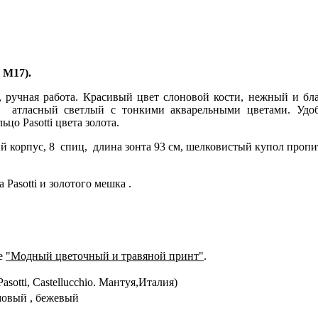
 M17).
, ручная работа. Красивый цвет слоновой кости, нежный и б
 атласный светлый с тонкими акварельными цветами. Удоб
о Pasotti цвета золота.
 корпус, 8 спиц, длина зонта 93 см, шелковистый купол пропи
Pasotti и золотого мешка .
ке
"Модный цветочный и травяной принт"
.
Pasotti, Castellucchio. Мантуя,Италия)
мовый , бежевый