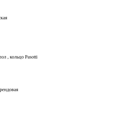
ская
л , кольцо Pasotti
брендовая