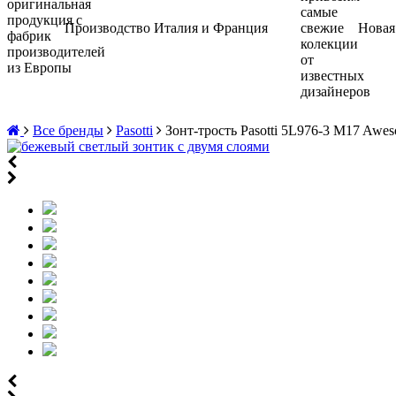
Производство Италия и Франция
Новая
Все бренды
Pasotti
Зонт-трость Pasotti 5L976-3 M17 Awes