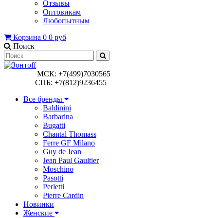
Отзывы
Оптовикам
Любопытным
Корзина
0
0 руб
Поиск
МСК: +7(499)7030565
СПБ: +7(812)9236455
Все бренды
Baldinini
Barbarina
Bugatti
Chantal Thomass
Ferre GF Milano
Guy de Jean
Jean Paul Gaultier
Moschino
Pasotti
Perletti
Pierre Cardin
Новинки
Женские