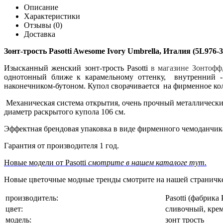
Описание
Характеристики
Отзывы (0)
Доставка
Зонт-трость Pasotti Awesome Ivory Umbrella, Италия (5L976-3
Изысканный женский зонт-трость Pasotti
в магазине Зонтофф
однотонный ближе к карамельному оттенку, внутренний -
наконечником-бутоном. Купол сворачивается на фирменное кольц
Механическая система открытия, очень прочный металлический
диаметр раскрытого купола 106 см.
Эффектная брендовая упаковка в виде фирменного чемоданчика 
Гарантия от производителя 1 год.
Новые модели от Pasotti
смотрите в нашем каталоге тут.
Новые цветочные модные тренды смотрите на нашей странич
производитель:
Pasotti (фабрика 
цвет:
сливочный, кре
модель:
зонт трость