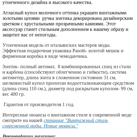
утонченного дизайна и высокого качества.
Атласный купол молочного оттенка украшен винтажными
золотыми цепями ручка зонтика декорирована дизайнерским
цветком с хрустальными прозрачными камнями. Этот
аксессуар станет стильным дополнением к вашему образу и
защитит вас от непогоды.
Утонченная модель от итальянских мастеров моды.
Эффектная подарочная упаковка Pasotti- золотой мешок и
фирменная коробка в виде чемоданчика.
Зонтик- полный автомат, 8 комбинированных спиц из стали
и карбона (способствуют облегчению и гибкости), система
антиветер, длина зонта в сложенном состоянии 31 см,
шелковистый купол пропитан водоотталкивающим средством
(длина спиц 110 см.), диаметр под раскрытым куполом- 99 см,
вес 400 гр.
Гарантия от производителя 1 год.
Интересные нюансы о винтажном стиле в современной моде
смотрите на нашей
странице "Винтажный стиль
современной моды. Новые нюансы."
Рекомендации магазина: