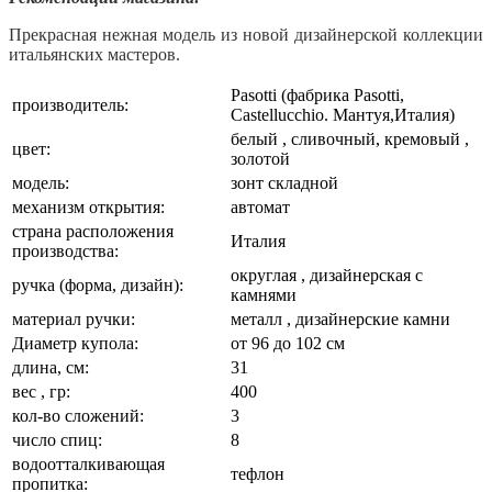
Прекрасная нежная модель из новой дизайнерской коллекции
итальянских мастеров.
Pasotti (фабрика Pasotti,
производитель:
Castellucchio. Мантуя,Италия)
белый , сливочный, кремовый ,
цвет:
золотой
модель:
зонт складной
механизм открытия:
автомат
страна расположения
Италия
производства:
округлая , дизайнерская с
ручка (форма, дизайн):
камнями
материал ручки:
металл , дизайнерские камни
Диаметр купола:
от 96 до 102 см
длина, см:
31
вес , гр:
400
кол-во сложений:
3
число спиц:
8
водоотталкивающая
тефлон
пропитка: