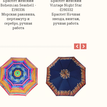
Браслет женский
Браслет женский
Брас
Bohemian Seashell -
Vintage Night Star
Vintag
E190336
-Е190332
Морская раковина,
Браслет Ночная
перламутр и
звезда, винтаж,
бро
серебро, ручная
ручная работа.
(пат
работа