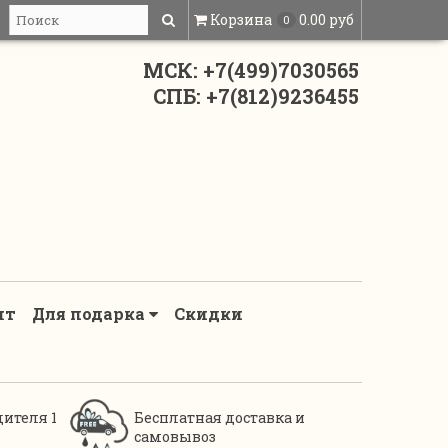
Корзина
0.00 руб
0
МСК: +7(499)7030565
СПБ: +7(812)9236455
нт
Для подарка
Скидки
дителя 1
Бесплатная доставка и
самовывоз