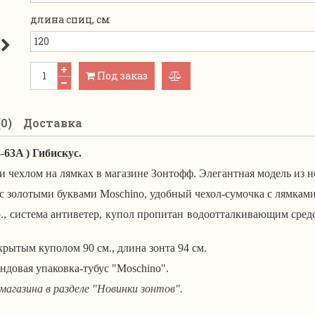
длина спиц, см
Под заказ
добавить
к
0)
Доставка
сравнению
3-63A ) Гибискус
.
 и чехлом на лямках
в магазине Зонтофф. Элегантная м
одель из 
 с золотыми буквами Moschino, удобный
чехол-сумочка с лямками
р., система антиветер, купол пропитан водоотталкивающим средс
крытым куполом 90 см., длина зонта 94 см.
ндовая упаковка-тубус "Moschino".
магазина в разделе "Новинки зонтов".