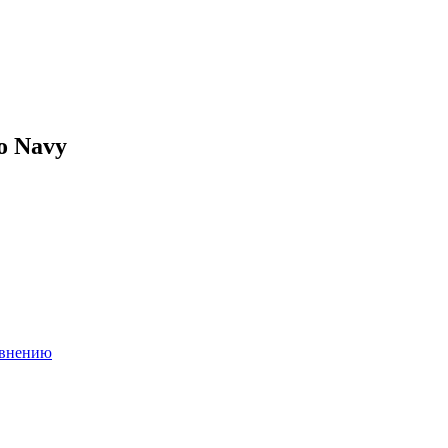
o Navy
авнению