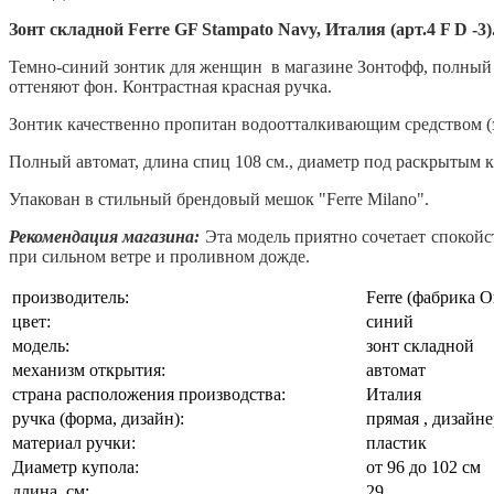
Зонт складной Ferre GF Stampato Navy, Италия (арт.
4 F D -3
)
Темно-синий зонтик для женщин в магазине Зонтофф, полный 
оттеняют фон. Контрастная красная ручка.
Зонтик качественно пропитан водоотталкивающим средством (э
Полный автомат, длина спиц 108 см., диаметр под раскрытым ку
Упакован в стильный брендовый мешок "Ferre Milano".
Рекомендация магазина:
Эта модель приятно сочетает спокой
при сильном ветре и проливном дожде.
производитель:
Ferre (фабрика O
цвет:
синий
модель:
зонт складной
механизм открытия:
автомат
страна расположения производства:
Италия
ручка (форма, дизайн):
прямая , дизайне
материал ручки:
пластик
Диаметр купола:
от 96 до 102 см
длина, см:
29