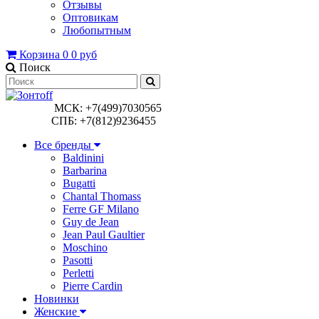
Отзывы
Оптовикам
Любопытным
Корзина
0
0 руб
Поиск
МСК: +7(499)7030565
СПБ: +7(812)9236455
Все бренды
Baldinini
Barbarina
Bugatti
Chantal Thomass
Ferre GF Milano
Guy de Jean
Jean Paul Gaultier
Moschino
Pasotti
Perletti
Pierre Cardin
Новинки
Женские