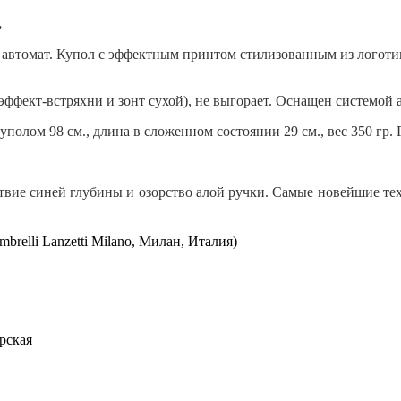
.
автомат.
Купол
с эффектным принтом стилизованным из логотип
ффект-встряхни и зонт сухой), не выгорает. Оснащен системой
полом 98 см., длина в сложенном состоянии 29 см., вес 350 гр.
ствие синей глубины и озорство алой ручки. Самые новейшие т
mbrelli Lanzetti Milano, Милан, Италия)
рская