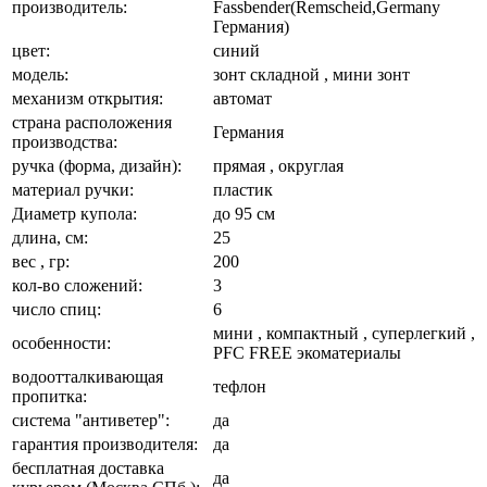
производитель:
Fassbender(Remscheid,Germany
Германия)
цвет:
синий
модель:
зонт складной , мини зонт
механизм открытия:
автомат
страна расположения
Германия
производства:
ручка (форма, дизайн):
прямая , округлая
материал ручки:
пластик
Диаметр купола:
до 95 см
длина, см:
25
вес , гр:
200
кол-во сложений:
3
число спиц:
6
мини , компактный , суперлегкий ,
особенности:
PFC FREE экоматериалы
водоотталкивающая
тефлон
пропитка:
система "антиветер":
да
гарантия производителя:
да
бесплатная доставка
да