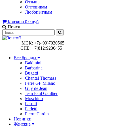
Отзывы
Оптовикам
Любопытным
Корзина
0
0 руб
Поиск
МСК: +7(499)7030565
СПБ: +7(812)9236455
Все бренды
Baldinini
Barbarina
Bugatti
Chantal Thomass
Ferre GF Milano
Guy de Jean
Jean Paul Gaultier
Moschino
Pasotti
Perletti
Pierre Cardin
Новинки
Женские