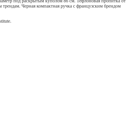
 диаметр под раскрытым куполом 86 см. Тефлоновая пропитка от
ым трендам. Черная компактная ручка с французским брендом
itute.