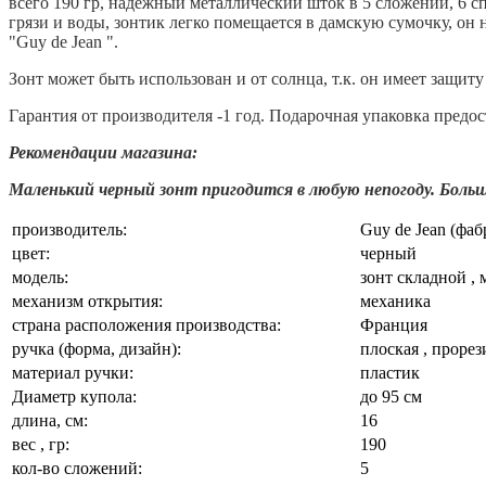
всего 190 гр, надежный металлический шток в 5 сложений, 6 сп
грязи и воды, зонтик легко помещается в дамскую сумочку, он
"Guy de Jean ".
Зонт может быть использован и от солнца, т.к. он имеет защиту о
Гарантия от производителя -1 год. Подарочная упаковка предост
Рекомендации магазина:
Маленький черный зонт пригодится в любую непогоду. Боль
производитель:
Guy de Jean (фа
цвет:
черный
модель:
зонт складной , 
механизм открытия:
механика
страна расположения производства:
Франция
ручка (форма, дизайн):
плоская , прорез
материал ручки:
пластик
Диаметр купола:
до 95 см
длина, см:
16
вес , гр:
190
кол-во сложений:
5