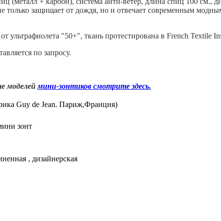
иц (металл + карбон), система анти-ветер, длина спиц 100 см.,
 не только защищает от дождя, но и отвечает современным модн
т ультрафиолета "50+", ткань протестирована в French Textile Inst
авляется по запросу.
ше моделей
мини-зонтиков смотрите здесь.
брика Guy de Jean. Париж,Франция)
мини зонт
иненная , дизайнерская