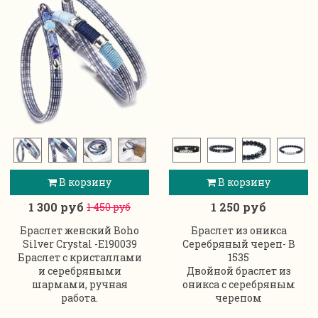
В корзину
В корзину
1 300 руб
1 250 руб
1 450 руб
Браслет женский Boho
Браслет из оникса
Silver Crystal -E190039
Серебряный череп- B
Браслет с кристаллами
1535
и серебряными
Двойной браслет из
шармами, ручная
оникса с серебряным
работа.
черепом