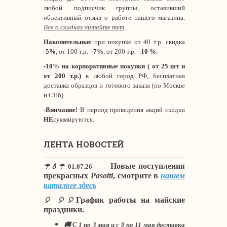
любой подписчик группы, оставивший
объективный отзыв о работе нашего магазина.
Все о скидках читайте тут
.
Накопительные
при покупке от 40 т.р. скидка
-5%
, от 100 т.р.
-7%
, от 200 т.р.
-10 %.
-10% на корпоративные покупки ( от 25 шт и
от 200 т.р.)
в любой город РФ, бесплатная
доставка образцов и готового заказа (по Москве
и СПб).
-Внимание!
В период проведения акций скидки
НЕ
суммируются.
ЛЕНТА НОВОСТЕЙ
Новые поступления
☂💧☂
01.07.26
прекрасных
Pasotti
, смотрите в
нашем
каталоге здесь
График работы на майские
🎈 🎈🎈
праздники.
🚚 С 1 по 3 мая и с 9 по 11 мая доставка