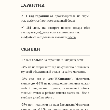
ГАРАНТИИ
✔
1 год гарантии
от производителя на скры-
тые дефекты (производственный брак)
✔
181 день на возврат
нового товара (без
эксплуатации), даже если вы потеряли чек.
Подробнее
о гарантиях читайте
здесь
СКИДКИ
-15% и больше
на
странице "Скидки недели"
-3%
на повторный товар покупателю оставивше
му свой объективный отзыв на сайте магазина.
-3%
если вы с нами
"
ВКонтакте
"
.
Увеличить
скидку
до -10%
на последующие покупки может
любой подписчик группы, оставивший объек
тивный отзыв о работе нашего магазина.
Все о
скидках узнайте здесь
.
-3%
при подписки на наш
Instagram.
Увеличить
скидку
до -10%
на повторные заказы может