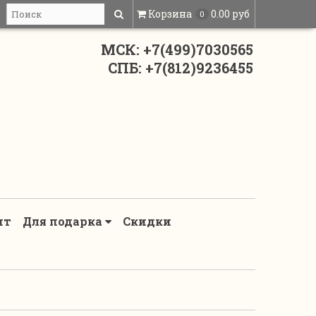
Корзина
0.00 руб
0
МСК: +7(499)7030565
СПБ: +7(812)9236455
нт
Для подарка
Скидки