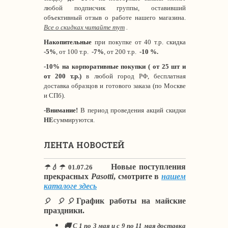
любой подписчик группы, оставивший
объективный отзыв о работе нашего магазина.
Все о скидках читайте тут
.
Накопительные
при покупке от 40 т.р. скидка
-5%
, от 100 т.р.
-7%
, от 200 т.р.
-10 %.
-10% на корпоративные покупки ( от 25 шт и
от 200 т.р.)
в любой город РФ, бесплатная
доставка образцов и готового заказа (по Москве
и СПб).
-Внимание!
В период проведения акций скидки
НЕ
суммируются.
ЛЕНТА НОВОСТЕЙ
Новые поступления
☂💧☂
01.07.26
прекрасных
Pasotti
, смотрите в
нашем
каталоге здесь
График работы на майские
🎈 🎈🎈
праздники.
🚚 С 1 по 3 мая и с 9 по 11 мая доставка