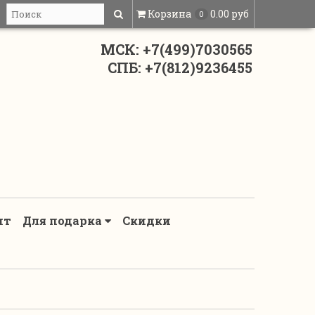
Корзина
0.00 руб
0
МСК: +7(499)7030565
СПБ: +7(812)9236455
нт
Для подарка
Скидки