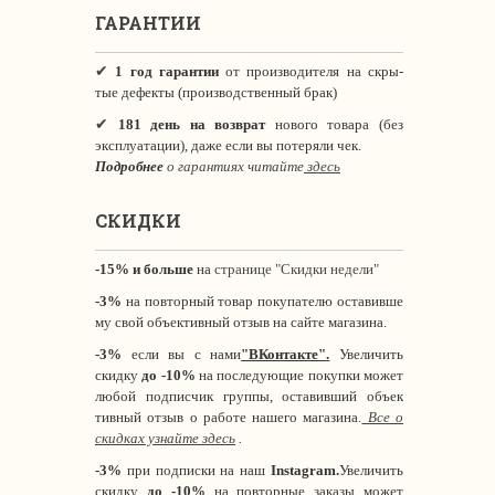
ГАРАНТИИ
✔
1 год гарантии
от производителя на скры-
тые дефекты (производственный брак)
✔
181 день на возврат
нового товара (без
эксплуатации), даже если вы потеряли чек.
Подробнее
о гарантиях читайте
здесь
СКИДКИ
-15% и больше
на
странице "Скидки недели"
-3%
на повторный товар покупателю оставивше
му свой объективный отзыв на сайте магазина.
-3%
если вы с нами
"
ВКонтакте
"
.
Увеличить
скидку
до -10%
на последующие покупки может
любой подписчик группы, оставивший объек
тивный отзыв о работе нашего магазина.
Все о
скидках узнайте здесь
.
-3%
при подписки на наш
Instagram.
Увеличить
скидку
до -10%
на повторные заказы может