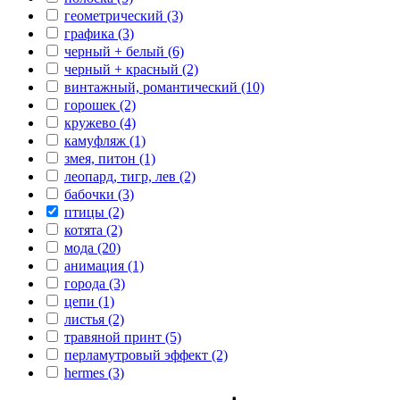
геометрический (3)
графика (3)
черный + белый (6)
черный + красный (2)
винтажный, романтический (10)
горошек (2)
кружево (4)
камуфляж (1)
змея, питон (1)
леопард, тигр, лев (2)
бабочки (3)
птицы (2)
котята (2)
мода (20)
анимация (1)
города (3)
цепи (1)
листья (2)
травяной принт (5)
перламутровый эффект (2)
hermes (3)