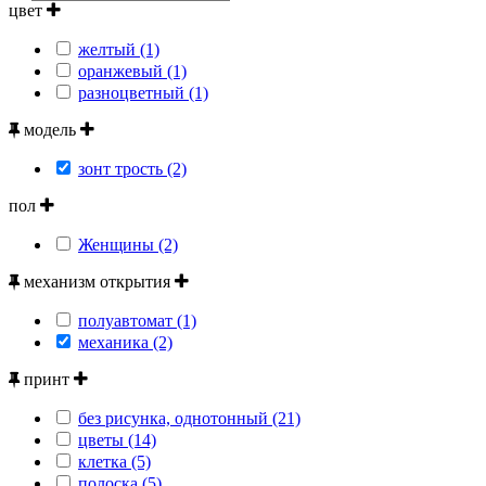
цвет
желтый (1)
оранжевый (1)
разноцветный (1)
модель
зонт трость (2)
пол
Женщины (2)
механизм открытия
полуавтомат (1)
механика (2)
принт
без рисунка, однотонный (21)
цветы (14)
клетка (5)
полоска (5)