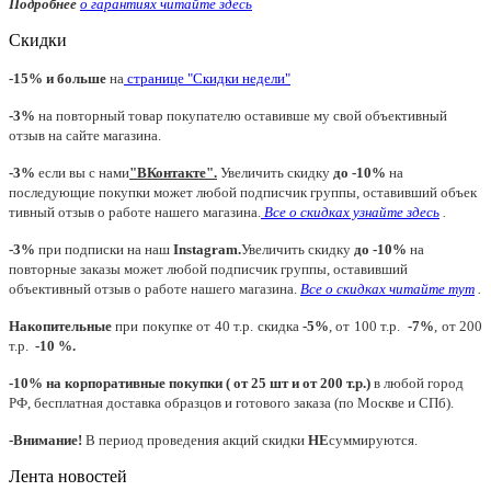
Подробнее
о гарантиях читайте
здесь
Скидки
-15% и больше
на
странице "Скидки недели"
-3%
на повторный товар покупателю оставивше му свой объективный
отзыв на сайте магазина.
-3%
если вы с нами
"
ВКонтакте
"
.
Увеличить скидку
до -10%
на
последующие покупки может любой подписчик группы, оставивший объек
тивный отзыв о работе нашего магазина.
Все о скидках узнайте здесь
.
-3%
при подписки на наш
Instagram.
Увеличить скидку
до -10%
на
повторные заказы может любой подписчик группы, оставивший
объективный отзыв о работе нашего магазина.
Все о скидках читайте тут
.
Накопительные
при покупке от 40 т.р. скидка
-5%
, от 100 т.р.
-7%
, от 200
т.р.
-10 %.
-10% на корпоративные покупки ( от 25 шт и от 200 т.р.)
в любой город
РФ, бесплатная доставка образцов и готового заказа (по Москве и СПб).
-Внимание!
В период проведения акций скидки
НЕ
суммируются.
Лента новостей