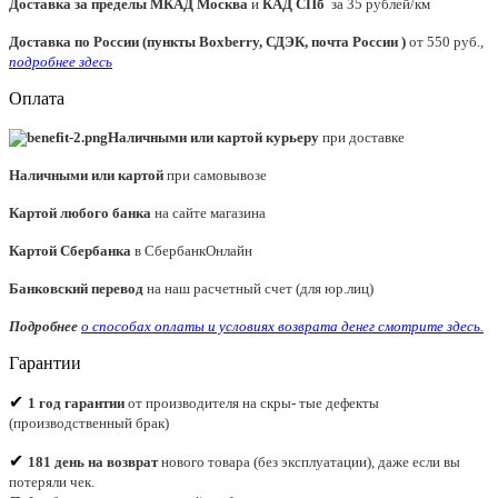
Доставка за пределы МКАД
Москва
и
КАД СПб
за 35 рублей/км
Доставка по России (пункты Boxberry, СДЭК, почта России )
от 550 руб.,
подробнее здесь
Оплата
Наличными или картой курьеру
при доставке
Наличными или картой
при самовывозе
Картой любого банка
на сайте магазина
Картой Сбербанка
в СбербанкОнлайн
Банковский перевод
на наш расчетный счет (для юр.лиц)
Подробнее
о способах оплаты и условиях возврата денег смотрите
здесь.
Гарантии
✔
1 год гарантии
от производителя на скры- тые дефекты
(производственный брак)
✔
181 день на возврат
нового товара (без эксплуатации), даже если вы
потеряли чек.