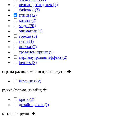
леопард, тигр, лев (2)
бабочки (3)
птицы (2)
котята (2)
мода (20)
анимация (1)
города (3)
цепи (1)
листья (2)
травяной принт (5)
перламутровый эффект (2)
hermes (3)
страна расположения производства
Франция (2)
ручка (форма, дизайн)
крюк (2)
дизайнерская (2)
материал ручки