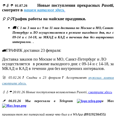
Новые поступления прекрасных
Pasotti
,
☂💧☂
01.07.26
смотрите в
нашем каталоге здесь
График работы на майские праздники.
🎈 🎈🎈
🚚 С 1 по 3 мая и с 9 по 11 мая доставка по Москве и МО, Санкт-
Петербург и ЛО осуществляется в режиме выходного дня, т.е с
09-14 и с 14-18, за МКАД и КАД в течении дня без внутренних
интервалов. .
ГРАФИК доставки 23 февраля:
🚛
Доставка заказов по Москве и МО, Санкт-Петербург и ЛО
осуществляется в режиме выходного дня: с 09-14 и с 14-18, за
МКАД и КАД в течении дня без внутренних интервалов.
🚀 05.02.26❗ Скидки к 23 февраля❗ Ассортимент
мужских зонтов
смотрите здесь
💧💧☂ 20.01.26 Новые поступления великолепных Pasotti,
смотрите здесь
📌06.01.26 Мы переехали в Telegram
и Max
привязан тот же питерский номер что был и в WhApp
(89119236455)