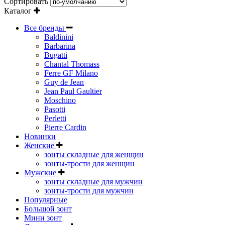
Сортировать
Каталог
Все бренды
Baldinini
Barbarina
Bugatti
Chantal Thomass
Ferre GF Milano
Guy de Jean
Jean Paul Gaultier
Moschino
Pasotti
Perletti
Pierre Cardin
Новинки
Женские
зонты складные для женщин
зонты-трости для женщин
Мужские
зонты складные для мужчин
зонты-трости для мужчин
Популярные
Большой зонт
Мини зонт