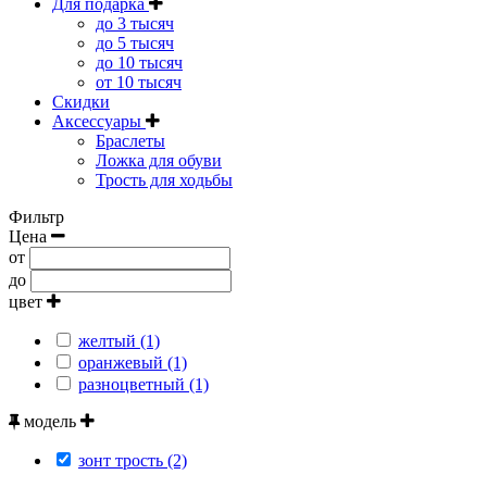
Для подарка
до 3 тысяч
до 5 тысяч
до 10 тысяч
от 10 тысяч
Скидки
Аксессуары
Браслеты
Ложка для обуви
Трость для ходьбы
Фильтр
Цена
от
до
цвет
желтый (1)
оранжевый (1)
разноцветный (1)
модель
зонт трость (2)