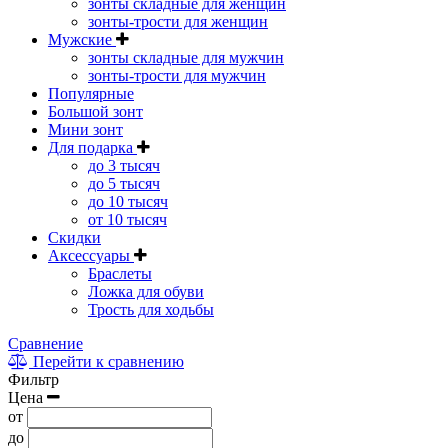
зонты складные для женщин
зонты-трости для женщин
Мужские
зонты складные для мужчин
зонты-трости для мужчин
Популярные
Большой зонт
Мини зонт
Для подарка
до 3 тысяч
до 5 тысяч
до 10 тысяч
от 10 тысяч
Скидки
Аксессуары
Браслеты
Ложка для обуви
Трость для ходьбы
Сравнение
Перейти к сравнению
Фильтр
Цена
от
до