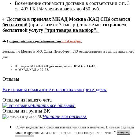
Возмещение стоимости доставки в соответствии с п. 3
ст. 497 ГК РФ увеличивается до 450 руб.
✅Доставка
в пределах МКАД Москва /КАД СПб остается
бесплатной
(при заказе от 3 тыс. р.), так же мы
сохраняем
бесплатной услугу
"три товара на выбор".
🚗
График работы в праздничные дни
c 1-4 ноября
:
доставка по Москве и МО, Санкт-Петербург и ЛО осуществляется в режиме выходного
дня.
В предела МКАД/КАД два интервала
с 09-14, с 14-18,
за МКАД/КАД
с 09-22.
Отзывы
Все отзывы о магазине и о зонтах смотрите здесь
Отзывы из нашего чата
Читать все отзывы
Отзывы из группы ВК
Читать все отзывы
"Хочу поделиться своими впечатлениями о покупке. Вначале сделала
заказ в другом магазине, но странно так получилось что..."
читать