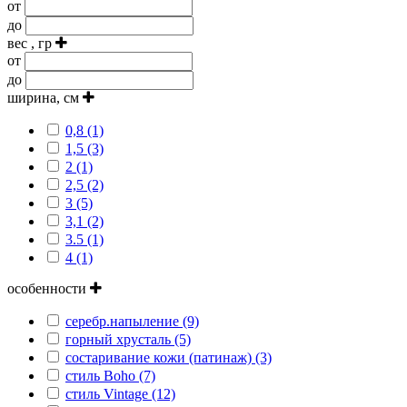
от
до
вес , гр
от
до
ширина, см
0,8 (1)
1,5 (3)
2 (1)
2,5 (2)
3 (5)
3,1 (2)
3.5 (1)
4 (1)
особенности
серебр.напыление (9)
горный хрусталь (5)
состаривание кожи (патинаж) (3)
стиль Boho (7)
стиль Vintage (12)