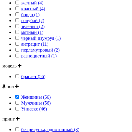
желтый (4)
красный (4)
бордо (1)
голубой (2)
зеленый (2)
мятный (1)
черный изумруд (1)
антрацит (11)
перламутровый (2)
разноцветный (1)
модель
браслет (56)
пол
Женщины (56)
Мужчины (56)
Унисекс (46)
принт
без рисунка, однотонный (8)