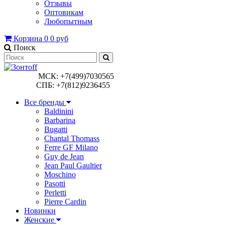
Отзывы
Оптовикам
Любопытным
Корзина
0
0 руб
Поиск
МСК: +7(499)7030565
СПБ: +7(812)9236455
Все бренды
Baldinini
Barbarina
Bugatti
Chantal Thomass
Ferre GF Milano
Guy de Jean
Jean Paul Gaultier
Moschino
Pasotti
Perletti
Pierre Cardin
Новинки
Женские