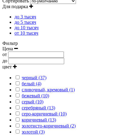
Сортировать
Для подарка
до 3 тысяч
до 5 тысяч
до 10 тысяч
от 10 тысяч
Фильтр
Цена
от
до
цвет
черный (37)
белый (4)
сливочный, кремовый (1)
бежевый (10)
серый (10)
серебряный (13)
серо-коричневый (10)
коричневый (13)
золотисто-коричневый (2)
золотой (3)