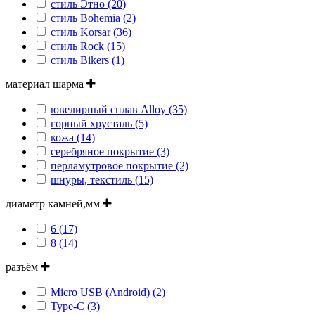
стиль Этно (20)
стиль Bohemia (2)
стиль Korsar (36)
стиль Rock (15)
стиль Bikers (1)
материал шарма
ювелирный сплав Alloy (35)
горный хрусталь (5)
кожа (14)
серебряное покрытие (3)
перламутровое покрытие (2)
шнуры, текстиль (15)
диаметр камней,мм
6 (17)
8 (14)
разъём
Micro USB (Android) (2)
Type-С (3)