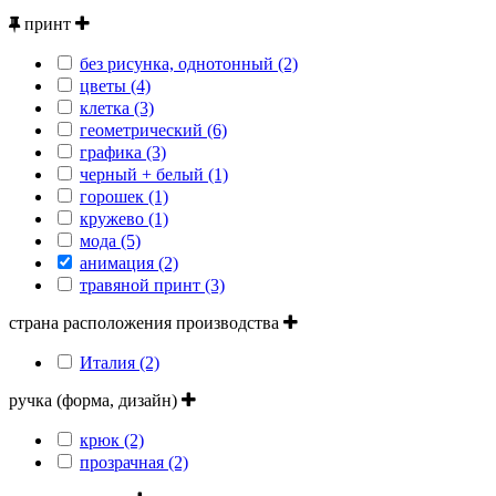
принт
без рисунка, однотонный (2)
цветы (4)
клетка (3)
геометрический (6)
графика (3)
черный + белый (1)
горошек (1)
кружево (1)
мода (5)
анимация (2)
травяной принт (3)
страна расположения производства
Италия (2)
ручка (форма, дизайн)
крюк (2)
прозрачная (2)