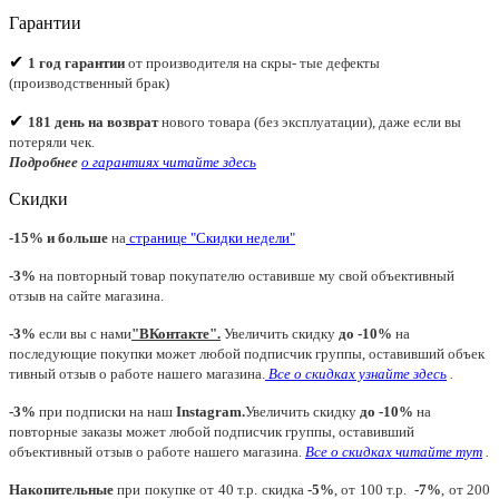
Гарантии
✔
1 год гарантии
от производителя на скры- тые дефекты
(производственный брак)
✔
181 день на возврат
нового товара (без эксплуатации), даже если вы
потеряли чек.
Подробнее
о гарантиях читайте
здесь
Скидки
-15% и больше
на
странице "Скидки недели"
-3%
на повторный товар покупателю оставивше му свой объективный
отзыв на сайте магазина.
-3%
если вы с нами
"
ВКонтакте
"
.
Увеличить скидку
до -10%
на
последующие покупки может любой подписчик группы, оставивший объек
тивный отзыв о работе нашего магазина.
Все о скидках узнайте здесь
.
-3%
при подписки на наш
Instagram.
Увеличить скидку
до -10%
на
повторные заказы может любой подписчик группы, оставивший
объективный отзыв о работе нашего магазина.
Все о скидках читайте тут
.
Накопительные
при покупке от 40 т.р. скидка
-5%
, от 100 т.р.
-7%
, от 200