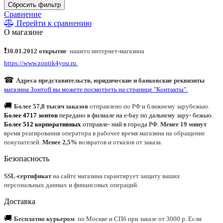
Сбросить фильтр
Сравнение
Перейти к сравнению
О магазине
❗
30.01.2012 открытие
нашего интернет
-
магазина
https://www.zontik4you.ru.
☎
Адреса представительств, юридические и банковские реквизиты
магазина Зонтoff вы можете посмотреть на странице "Контакты".
🚚
Более 57,8 тысяч заказов
отправлено по РФ и ближнему зарубежью.
Более 4717 зонтов
передано в филиале на e-bay по дальнему зару- бежью.
Более 512 корпоративных
отправле- ний в города РФ.
Менее 19 минут
время реагирования оператора в рабочее время магазина на обращение
покупателей.
Менее 2,5%
возвратов и отказов от заказа.
Безопасность
SSL-сертификат
на сайте магазина гарантирует защиту ваших
персональных данных и финансовых операций.
Доставка
🚚
Бесплатно курьером
по Москве и СПб при заказе от 3000 р. Если