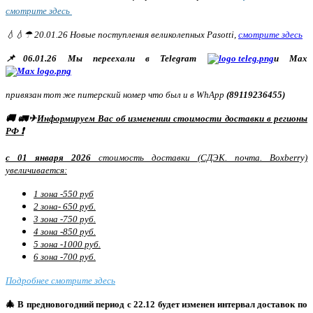
смотрите здесь
💧💧☂ 20.01.26 Новые поступления великолепных Pasotti,
смотрите здесь
📌06.01.26 Мы переехали в Telegram
и Max
привязан тот же питерский номер что был и в WhApp
(89119236455)
🚚 🚛✈
Информируем Вас об изменении стоимости доставки в регионы
РФ ❗
с 01 января 2026
стоимость доставки (СДЭК. почта. Boxberry)
увеличивается:
1 зона -550 руб
2 зона- 650 руб.
3 зона -750 руб.
4 зона -850 руб.
5 зона -1000 руб.
6 зона -700 руб.
Подробнее смотрите здесь
🎄 В предновогодний период с 22.12 будет изменен интервал доставок по