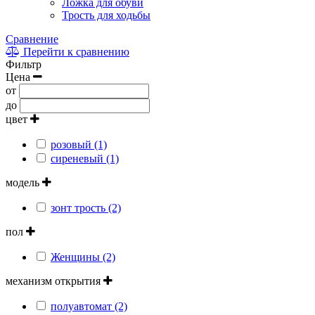
Ложка для обуви
Трость для ходьбы
Сравнение
Перейти к сравнению
Фильтр
Цена
от
до
цвет
розовый (1)
сиреневый (1)
модель
зонт трость (2)
пол
Женщины (2)
механизм открытия
полуавтомат (2)