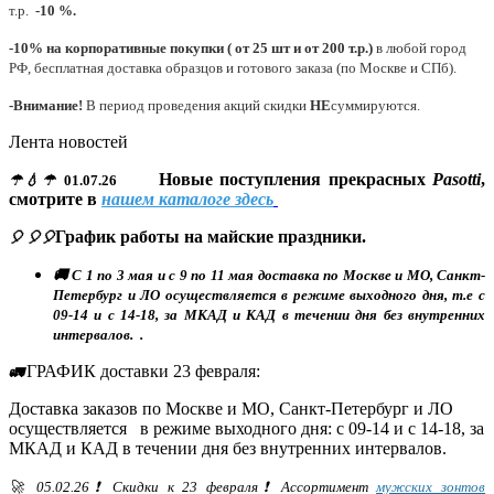
т.р.
-10 %.
-10% на корпоративные покупки ( от 25 шт и от 200 т.р.)
в любой город
РФ, бесплатная доставка образцов и готового заказа (по Москве и СПб).
-Внимание!
В период проведения акций скидки
НЕ
суммируются.
Лента новостей
Новые поступления прекрасных
Pasotti
,
☂💧☂
01.07.26
смотрите в
нашем каталоге здесь
График работы на майские праздники.
🎈 🎈🎈
🚚 С 1 по 3 мая и с 9 по 11 мая доставка по Москве и МО, Санкт-
Петербург и ЛО осуществляется в режиме выходного дня, т.е с
09-14 и с 14-18, за МКАД и КАД в течении дня без внутренних
интервалов. .
ГРАФИК доставки 23 февраля:
🚛
Доставка заказов по Москве и МО, Санкт-Петербург и ЛО
осуществляется в режиме выходного дня: с 09-14 и с 14-18, за
МКАД и КАД в течении дня без внутренних интервалов.
🚀 05.02.26❗ Скидки к 23 февраля❗ Ассортимент
мужских зонтов