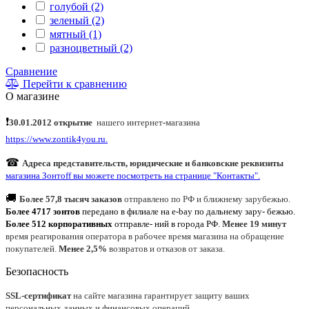
голубой (2)
зеленый (2)
мятный (1)
разноцветный (2)
Сравнение
Перейти к сравнению
О магазине
❗
30.01.2012 открытие
нашего интернет
-
магазина
https://www.zontik4you.ru.
☎
Адреса представительств, юридические и банковские реквизиты
магазина Зонтoff вы можете посмотреть на странице "Контакты".
🚚
Более 57,8 тысяч заказов
отправлено по РФ и ближнему зарубежью.
Более 4717 зонтов
передано в филиале на e-bay по дальнему зару- бежью.
Более 512 корпоративных
отправле- ний в города РФ.
Менее 19 минут
время реагирования оператора в рабочее время магазина на обращение
покупателей.
Менее 2,5%
возвратов и отказов от заказа.
Безопасность
SSL-сертификат
на сайте магазина гарантирует защиту ваших
персональных данных и финансовых операций.