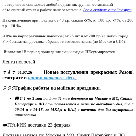
повторные заказы может любой подписчик группы, оставивший
объективный отзыв о работе нашего магазина.
Все о скидках читайте тут
.
Накопительные
при покупке от 40 т.р. скидка
-5%
, от 100 т.р.
-7%
, от 200
т.р.
-10 %.
-10% на корпоративные покупки ( от 25 шт и от 200 т.р.)
в любой город
РФ, бесплатная доставка образцов и готового заказа (по Москве и СПб).
-Внимание!
В период проведения акций скидки
НЕ
суммируются.
Лента новостей
Новые поступления прекрасных
Pasotti
,
☂💧☂
01.07.26
смотрите в
нашем каталоге здесь
График работы на майские праздники.
🎈 🎈🎈
🚚 С 1 по 3 мая и с 9 по 11 мая доставка по Москве и МО, Санкт-
Петербург и ЛО осуществляется в режиме выходного дня, т.е с
09-14 и с 14-18, за МКАД и КАД в течении дня без внутренних
интервалов. .
ГРАФИК доставки 23 февраля:
🚛
Доставка заказов по Москве и МО, Санкт-Петербург и ЛО