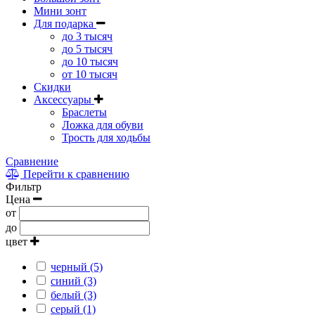
Мини зонт
Для подарка
до 3 тысяч
до 5 тысяч
до 10 тысяч
от 10 тысяч
Скидки
Аксессуары
Браслеты
Ложка для обуви
Трость для ходьбы
Сравнение
Перейти к сравнению
Фильтр
Цена
от
до
цвет
черный (5)
синий (3)
белый (3)
серый (1)