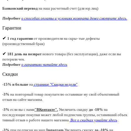
Банковский перевод
на наш расчетный счет (для юр.лиц)
Подробнее
о способах оплаты и условиях возврата денег смотрите
здесь.
Гарантии
✔
1 год гарантии
от производителя на скры- тые дефекты
(производственный брак)
✔
181 день на возврат
нового товара (без эксплуатации), даже если вы
потеряли чек.
Подробнее
о гарантиях читайте
здесь
Скидки
-15% и больше
на
странице "Скидки недели"
-3%
на повторный товар покупателю оставивше му свой объективный
отзыв на сайте магазина.
-3%
если вы с нами
"
ВКонтакте
"
.
Увеличить скидку
до -10%
на
последующие покупки может любой подписчик группы, оставивший объек
тивный отзыв о работе нашего магазина.
Все о скидках узнайте здесь
.
-3%
при подписки на наш
Instagram.
Увеличить скидку
до -10%
на