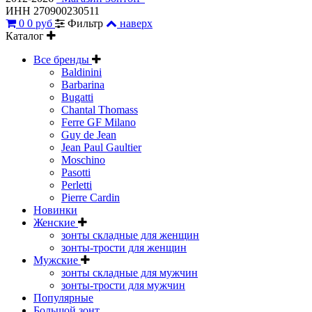
ИНН 270900230511
0
0 руб
Фильтр
наверх
Каталог
Все бренды
Baldinini
Barbarina
Bugatti
Chantal Thomass
Ferre GF Milano
Guy de Jean
Jean Paul Gaultier
Moschino
Pasotti
Perletti
Pierre Cardin
Новинки
Женские
зонты складные для женщин
зонты-трости для женщин
Мужские
зонты складные для мужчин
зонты-трости для мужчин
Популярные
Большой зонт