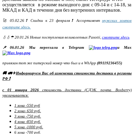
осуществляется в режиме выходного дня: с 09-14 и с 14-18, за
МКАД и КАД в течении дня без внутренних интервалов.
🚀 05.02.26❗ Скидки к 23 февраля❗ Ассортимент
мужских зонтов
смотрите здесь
💧💧☂ 20.01.26 Новые поступления великолепных Pasotti,
смотрите здесь
📌06.01.26 Мы переехали в Telegram
и Max
привязан тот же питерский номер что был и в WhApp
(89119236455)
🚚 🚛✈
Информируем Вас об изменении стоимости доставки в регионы
РФ ❗
с 01 января 2026
стоимость доставки (СДЭК. почта. Boxberry)
увеличивается:
1 зона -550 руб
2 зона- 650 руб.
3 зона -750 руб.
4 зона -850 руб.
5 зона -1000 руб.
6 зона -700 руб.