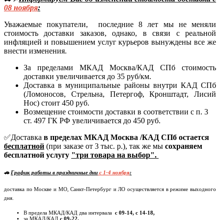
08
ноября
:
Уважаемые покупатели, последние 8 лет мы не меняли
стоимость доставки заказов, однако, в связи с реальной
инфляцией и повышением услуг курьеров вынуждены все же
внести изменения.
За пределами МКАД Москва/КАД СПб стоимость
доставки увеличивается до 35 руб/км.
Доставка в муниципальные районы внутри КАД СПб
(Ломоносов, Стрельна, Петергоф, Кронштадт, Лисий
Нос) стоит 450 руб.
Возмещение стоимости доставки в соответствии с п. 3
ст. 497 ГК РФ увеличивается до 450 руб.
✅Доставка
в пределах МКАД Москва /КАД СПб остается
бесплатной
(при заказе от 3 тыс. р.), так же мы
сохраняем
бесплатной услугу
"три товара на выбор".
🚗
График работы в праздничные дни
c 1-4 ноября
:
доставка по Москве и МО, Санкт-Петербург и ЛО осуществляется в режиме выходного
дня.
В предела МКАД/КАД два интервала
с 09-14, с 14-18,
за МКАД/КАД
с 09-22.