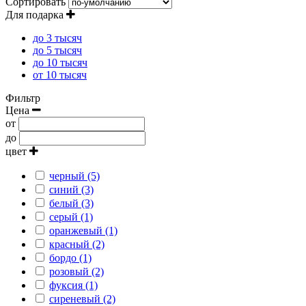
Сортировать
Для подарка
до 3 тысяч
до 5 тысяч
до 10 тысяч
от 10 тысяч
Фильтр
Цена
от
до
цвет
черный (5)
синий (3)
белый (3)
серый (1)
оранжевый (1)
красный (2)
бордо (1)
розовый (2)
фуксия (1)
сиреневый (2)