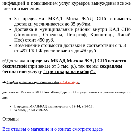
инфляцией и повышением услуг курьеров вынуждены все же
внести изменения.
За пределами МКАД Москва/КАД СПб стоимость
доставки увеличивается до 35 руб/км.
Доставка в муниципальные районы внутри КАД СПб
(Ломоносов, Стрельна, Петергоф, Кронштадт, Лисий
Нос) стоит 450 руб.
Возмещение стоимости доставки в соответствии с п. 3
ст. 497 ГК РФ увеличивается до 450 руб.
✅Доставка
в пределах МКАД Москва /КАД СПб остается
бесплатной
(при заказе от 3 тыс. р.), так же мы
сохраняем
бесплатной услугу
"три товара на выбор".
🚗
График работы в праздничные дни
c 1-4 ноября
:
доставка по Москве и МО, Санкт-Петербург и ЛО осуществляется в режиме выходного
дня.
В предела МКАД/КАД два интервала
с 09-14, с 14-18,
за МКАД/КАД
с 09-22.
Отзывы
Все отзывы о магазине и о зонтах смотрите здесь