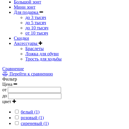
Большой зонт
Мини зонт
Для подарка
до 3 тысяч
до 5 тысяч
до 10 тысяч
от 10 тысяч
Скидки
Аксессуары
Браслеты
Ложка для обуви
Трость для ходьбы
Сравнение
Перейти к сравнению
Фильтр
Цена
от
до
цвет
белый (1)
розовый (1)
сиреневый (1)