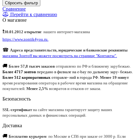
Сбросить фильтр
Сравнение
Перейти к сравнению
О магазине
❗
30.01.2012 открытие
нашего интернет
-
магазина
https://www.zontik4you.ru.
☎
Адреса представительств, юридические и банковские реквизиты
магазина Зонтoff вы можете посмотреть на странице "Контакты".
🚚
Более 57,8 тысяч заказов
отправлено по РФ и ближнему зарубежью.
Более 4717 зонтов
передано в филиале на e-bay по дальнему зару- бежью.
Более 512 корпоративных
отправле- ний в города РФ.
Менее 19 минут
время реагирования оператора в рабочее время магазина на обращение
покупателей.
Менее 2,5%
возвратов и отказов от заказа.
Безопасность
SSL-сертификат
на сайте магазина гарантирует защиту ваших
персональных данных и финансовых операций.
Доставка
🚚
Бесплатно курьером
по Москве и СПб при заказе от 3000 р. Если