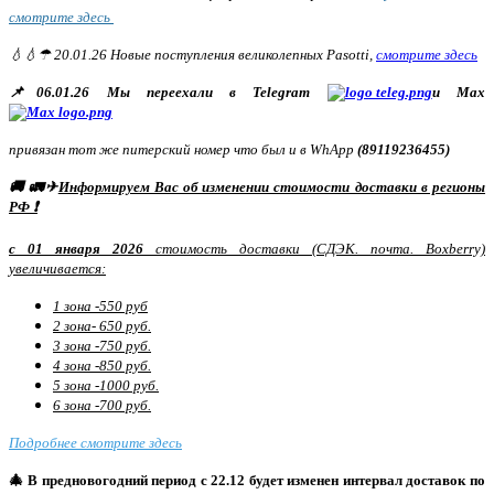
смотрите здесь
💧💧☂ 20.01.26 Новые поступления великолепных Pasotti,
смотрите здесь
📌06.01.26 Мы переехали в Telegram
и Max
привязан тот же питерский номер что был и в WhApp
(89119236455)
🚚 🚛✈
Информируем Вас об изменении стоимости доставки в регионы
РФ ❗
с 01 января 2026
стоимость доставки (СДЭК. почта. Boxberry)
увеличивается:
1 зона -550 руб
2 зона- 650 руб.
3 зона -750 руб.
4 зона -850 руб.
5 зона -1000 руб.
6 зона -700 руб.
Подробнее смотрите здесь
🎄 В предновогодний период с 22.12 будет изменен интервал доставок по