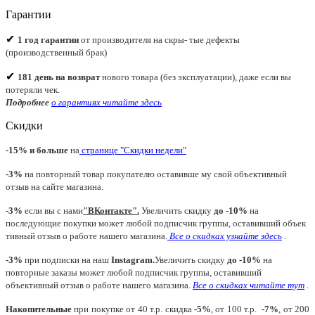
Гарантии
✔
1 год гарантии
от производителя на скры- тые дефекты
(производственный брак)
✔
181 день на возврат
нового товара (без эксплуатации), даже если вы
потеряли чек.
Подробнее
о гарантиях читайте
здесь
Скидки
-15% и больше
на
странице "Скидки недели"
-3%
на повторный товар покупателю оставивше му свой объективный
отзыв на сайте магазина.
-3%
если вы с нами
"
ВКонтакте
"
.
Увеличить скидку
до -10%
на
последующие покупки может любой подписчик группы, оставивший объек
тивный отзыв о работе нашего магазина.
Все о скидках узнайте здесь
.
-3%
при подписки на наш
Instagram.
Увеличить скидку
до -10%
на
повторные заказы может любой подписчик группы, оставивший
объективный отзыв о работе нашего магазина.
Все о скидках читайте тут
.
Накопительные
при покупке от 40 т.р. скидка
-5%
, от 100 т.р.
-7%
, от 200