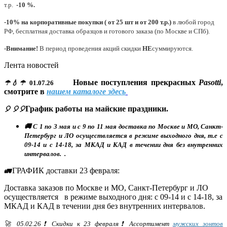
т.р.
-10 %.
-10% на корпоративные покупки ( от 25 шт и от 200 т.р.)
в любой город
РФ, бесплатная доставка образцов и готового заказа (по Москве и СПб).
-Внимание!
В период проведения акций скидки
НЕ
суммируются.
Лента новостей
Новые поступления прекрасных
Pasotti
,
☂💧☂
01.07.26
смотрите в
нашем каталоге здесь
График работы на майские праздники.
🎈 🎈🎈
🚚 С 1 по 3 мая и с 9 по 11 мая доставка по Москве и МО, Санкт-
Петербург и ЛО осуществляется в режиме выходного дня, т.е с
09-14 и с 14-18, за МКАД и КАД в течении дня без внутренних
интервалов. .
ГРАФИК доставки 23 февраля:
🚛
Доставка заказов по Москве и МО, Санкт-Петербург и ЛО
осуществляется в режиме выходного дня: с 09-14 и с 14-18, за
МКАД и КАД в течении дня без внутренних интервалов.
🚀 05.02.26❗ Скидки к 23 февраля❗ Ассортимент
мужских зонтов