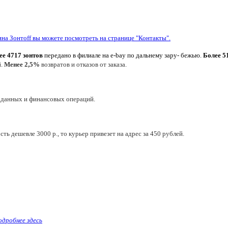
ина Зонтoff вы можете посмотреть на странице "Контакты".
ее 4717 зонтов
передано в филиале на e-bay по дальнему зару- бежью.
Более 5
й.
Менее 2,5%
возвратов и отказов от заказа.
 данных и финансовых операций.
ть дешевле 3000 р., то курьер привезет на адрес за 450 рублей.
одробнее здесь