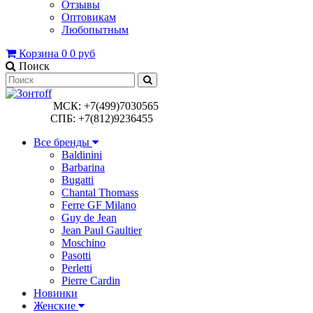
Отзывы
Оптовикам
Любопытным
Корзина
0
0 руб
Поиск
МСК: +7(499)7030565
СПБ: +7(812)9236455
Все бренды
Baldinini
Barbarina
Bugatti
Chantal Thomass
Ferre GF Milano
Guy de Jean
Jean Paul Gaultier
Moschino
Pasotti
Perletti
Pierre Cardin
Новинки
Женские