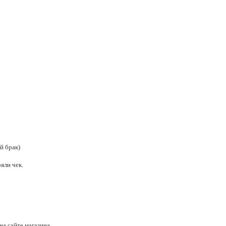
й брак)
яли чек.
а сайте магазина.