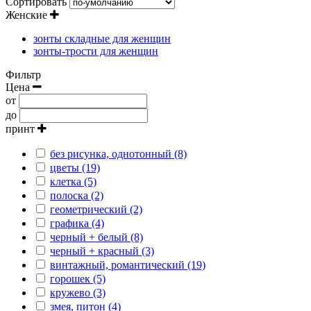
Сортировать
Женские
зонты складные для женщин
зонты-трости для женщин
Фильтр
Цена
от
до
принт
без рисунка, однотонный (8)
цветы (19)
клетка (5)
полоска (2)
геометрический (2)
графика (4)
черный + белый (8)
черный + красный (3)
винтажный, романтический (19)
горошек (5)
кружево (3)
змея, питон (4)