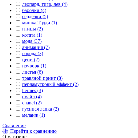
леопард, тигр, лев (4)
бабочки (4)
сердечки (5)
мишка Тэдди (1)
птицы (2)
котята (1)
мода (37)
анимация (7)
города (3)
цепи (2)
пэчворк (1)
листья (6)
травяной принт (8)
перламутровый эффект (2)
hermes (3)
смайл (4)
сhanel (2)
гусиная лапка (2)
меланж (1)
Сравнение
Перейти к сравнению
О магазине