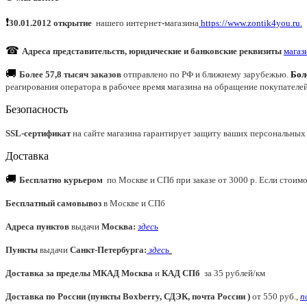
❗
30.01.2012 открытие
нашего интернет
-
магазина
https://www.zontik4you.ru.
☎
Адреса представительств, юридические и банковские реквизиты
магаз
🚚
Более 57,8 тысяч заказов
отправлено по РФ и ближнему зарубежью.
Бол
реагирования оператора в рабочее время магазина на обращение покупателе
Безопасность
SSL-сертификат
на сайте магазина гарантирует защиту ваших персональных
Доставка
🚚
Бесплатно курьером
по Москве и СПб при заказе от 3000 р. Если стоимос
Бесплатный самовывоз
в Москве и СПб
Адреса пунктов
выдачи
Москва:
здесь
Пункты
выдачи
Санкт-Петербурга
:
здесь
Доставка за пределы МКАД
Москва
и
КАД СПб
за 35 рублей/км
Доставка по России (пункты Boxberry, СДЭК, почта России )
от 550 руб.,
п