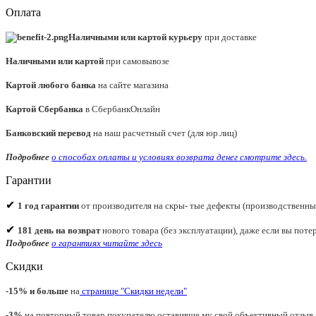
Оплата
Наличными или картой курьеру
при доставке
Наличными или картой
при самовывозе
Картой любого банка
на сайте магазина
Картой Сбербанка
в СбербанкОнлайн
Банковский перевод
на наш расчетный счет (для юр.лиц)
Подробнее
о способах оплаты и условиях возврата денег смотрите
здесь.
Гарантии
✔
1 год гарантии
от производителя на скры- тые дефекты (производственны
✔
181 день на возврат
нового товара (без эксплуатации), даже если вы потер
Подробнее
о гарантиях читайте
здесь
Скидки
-15% и больше
на
странице "Скидки недели"
-3%
на повторный товар покупателю оставивше му свой объективный отзыв н