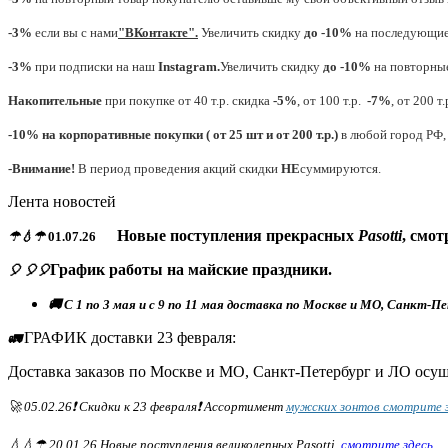
-3%
если вы с нами
"
ВКонтакте
"
.
Увеличить скидку
до -10%
на последующие 
-3%
при подписки на наш
Instagram.
Увеличить скидку
до -10%
на повторные
Накопительные
при покупке от 40 т.р. скидка
-5%
, от 100 т.р.
-7%
, от 200 т
-10% на корпоративные покупки ( от 25 шт и от 200 т.р.)
в любой город РФ, 
-Внимание!
В период проведения акций скидки
НЕ
суммируются.
Лента новостей
Новые поступления прекрасных
Pasotti
, смот
☂💧☂
01.07.26
График работы на майские праздники.
🎈 🎈🎈
🚚 С 1 по 3 мая и с 9 по 11 мая доставка по Москве и МО, Санкт-П
ГРАФИК доставки 23 февраля:
🚛
Доставка заказов по Москве и МО, Санкт-Петербург и ЛО осущ
🚀 05.02.26❗ Скидки к 23 февраля❗ Ассортимент
мужских зонтов смотрите 
💧💧☂ 20.01.26 Новые поступления великолепных Pasotti,
смотрите здесь