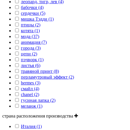
леопард, тигр, лев (4)
бабочки (4)
сердечки (5)
мишка Тэдди (1)
птицы (2)
котята (1)
мода (37)
анимация (7)
города (3)
цепи (2)
пэчворк (1)
листья (6)
травяной принт (8)
перламутровый эффект (2)
hermes (3)
смайл (4)
сhanel (2)
гусиная лапка (2)
меланж (1)
страна расположения производства
Италия (1)