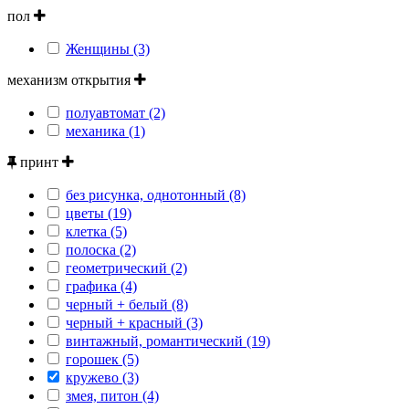
пол
Женщины (3)
механизм открытия
полуавтомат (2)
механика (1)
принт
без рисунка, однотонный (8)
цветы (19)
клетка (5)
полоска (2)
геометрический (2)
графика (4)
черный + белый (8)
черный + красный (3)
винтажный, романтический (19)
горошек (5)
кружево (3)
змея, питон (4)