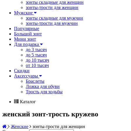
зонты складные для женщин
зонты-трости для женщин
Мужские
зонты складные для мужчин
зонты-трости для мужчин
Популярные
Большой зонт
Мини зонт
Для подарка
до 3 тысяч
до 5 тысяч
до 10 тысяч
от 10 тысяч
Скидки
Аксессуары
Браслеты
Ложка для обуви
Трость для ходьбы
Каталог
женский зонт-трость кружево
Женские
зонты-трости для женщин