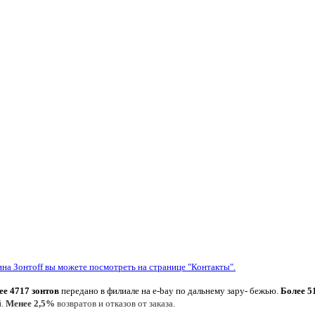
ина Зонтoff вы можете посмотреть на странице "Контакты".
ее 4717 зонтов
передано в филиале на e-bay по дальнему зару- бежью.
Более 5
й.
Менее 2,5%
возвратов и отказов от заказа.