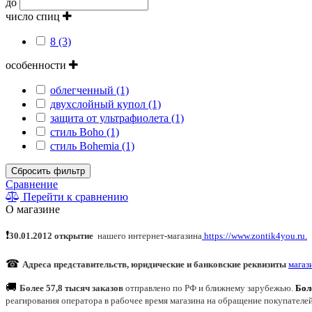
до
число спиц
8 (3)
особенности
облегченный (1)
двухслойный купол (1)
защита от ультрафиолета (1)
стиль Boho (1)
стиль Bohemia (1)
Сбросить фильтр
Сравнение
Перейти к сравнению
О магазине
❗
30.01.2012 открытие
нашего интернет
-
магазина
https://www.zontik4you.ru.
☎
Адреса представительств, юридические и банковские реквизиты
магаз
🚚
Более 57,8 тысяч заказов
отправлено по РФ и ближнему зарубежью.
Бол
реагирования оператора в рабочее время магазина на обращение покупателе