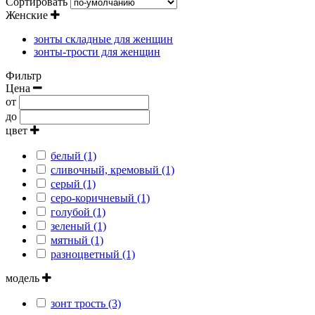
Сортировать
Женские
зонты складные для женщин
зонты-трости для женщин
Фильтр
Цена
от
до
цвет
белый (1)
сливочный, кремовый (1)
серый (1)
серо-коричневый (1)
голубой (1)
зеленый (1)
мятный (1)
разноцветный (1)
модель
зонт трость (3)