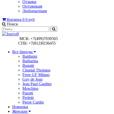
Отзывы
Оптовикам
Любопытным
Корзина
0
0 руб
Поиск
МСК: +7(499)7030565
СПБ: +7(812)9236455
Все бренды
Baldinini
Barbarina
Bugatti
Chantal Thomass
Ferre GF Milano
Guy de Jean
Jean Paul Gaultier
Moschino
Pasotti
Perletti
Pierre Cardin
Новинки
Женские