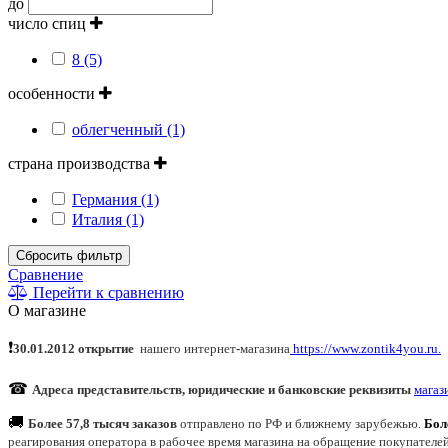
до
число спиц
8 (5)
особенности
облегченный (1)
страна производства
Германия (1)
Италия (1)
Сбросить фильтр
Сравнение
Перейти к сравнению
О магазине
❗
30.01.2012 открытие
нашего интернет
-
магазина
https://www.zontik4you.ru.
☎
Адреса представительств, юридические и банковские реквизиты
магаз
🚚
Более 57,8 тысяч заказов
отправлено по РФ и ближнему зарубежью.
Бол
реагирования оператора в рабочее время магазина на обращение покупателе