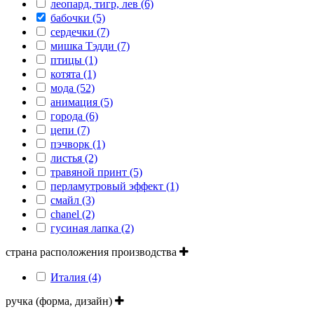
леопард, тигр, лев (6)
бабочки (5)
сердечки (7)
мишка Тэдди (7)
птицы (1)
котята (1)
мода (52)
анимация (5)
города (6)
цепи (7)
пэчворк (1)
листья (2)
травяной принт (5)
перламутровый эффект (1)
смайл (3)
сhanel (2)
гусиная лапка (2)
страна расположения производства
Италия (4)
ручка (форма, дизайн)