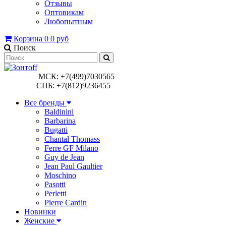
Отзывы
Оптовикам
Любопытным
Корзина
0
0 руб
Поиск
МСК: +7(499)7030565
СПБ: +7(812)9236455
Все бренды
Baldinini
Barbarina
Bugatti
Chantal Thomass
Ferre GF Milano
Guy de Jean
Jean Paul Gaultier
Moschino
Pasotti
Perletti
Pierre Cardin
Новинки
Женские