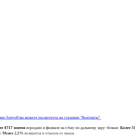
ина Зонтoff вы можете посмотреть на странице "Контакты".
ее 4717 зонтов
передано в филиале на e-bay по дальнему зару- бежью.
Более 5
й.
Менее 2,5%
возвратов и отказов от заказа.