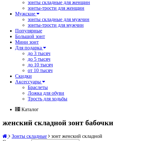
зонты складные для женщин
зонты-трости для женщин
Мужские
зонты складные для мужчин
зонты-трости для мужчин
Популярные
Большой зонт
Мини зонт
Для подарка
до 3 тысяч
до 5 тысяч
до 10 тысяч
от 10 тысяч
Скидки
Аксессуары
Браслеты
Ложка для обуви
Трость для ходьбы
Каталог
женский складной зонт бабочки
Зонты складные
зонт женский складной