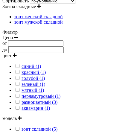
Сортировать
Зонты складные
зонт женский складной
зонт мужской складной
Фильтр
Цена
от
до
цвет
синий (1)
красный (1)
голубой (1)
зеленый (1)
мятный (1)
перламутровый (1)
разноцветный (3)
аквамарин (1)
модель
зонт складной (5)