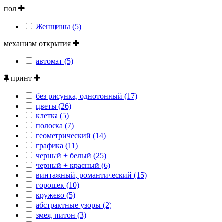
пол
Женщины (5)
механизм открытия
автомат (5)
принт
без рисунка, однотонный (17)
цветы (26)
клетка (5)
полоска (7)
геометрический (14)
графика (11)
черный + белый (25)
черный + красный (6)
винтажный, романтический (15)
горошек (10)
кружево (5)
абстрактные узоры (2)
змея, питон (3)