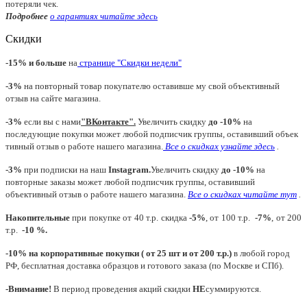
потеряли чек.
Подробнее
о гарантиях читайте
здесь
Скидки
-15% и больше
на
странице "Скидки недели"
-3%
на повторный товар покупателю оставивше му свой объективный
отзыв на сайте магазина.
-3%
если вы с нами
"
ВКонтакте
"
.
Увеличить скидку
до -10%
на
последующие покупки может любой подписчик группы, оставивший объек
тивный отзыв о работе нашего магазина.
Все о скидках узнайте здесь
.
-3%
при подписки на наш
Instagram.
Увеличить скидку
до -10%
на
повторные заказы может любой подписчик группы, оставивший
объективный отзыв о работе нашего магазина.
Все о скидках читайте тут
.
Накопительные
при покупке от 40 т.р. скидка
-5%
, от 100 т.р.
-7%
, от 200
т.р.
-10 %.
-10% на корпоративные покупки ( от 25 шт и от 200 т.р.)
в любой город
РФ, бесплатная доставка образцов и готового заказа (по Москве и СПб).
-Внимание!
В период проведения акций скидки
НЕ
суммируются.