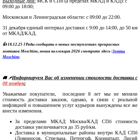
Выходные дни:
МСК и СПб (а пределах МКАД и КАД)
: с
09:00 до 18:00;
Московская и Ленинградская области: с 09:00 до 22:00.
31 декабря единый интервал доставки с 9:00 до 14:00, до 50 км
от МКАД/КАД.
👍
18
.12.25
❕ Р
ады сообщить о новых поступлениях прекрасных
зонтиков Moschino, новая коллекция 2026 смотрите здесь :
Зонты
Moschino
Информируем Вас об изменении стоимости доставки с
🚚 📌
08
ноября
:
Уважаемые покупатели, последние 8 лет мы не меняли
стоимость доставки заказов, однако, в связи с реальной
инфляцией и повышением услуг курьеров вынуждены все же
внести изменения.
За пределами МКАД Москва/КАД СПб стоимость
доставки увеличивается до 35 руб/км.
Доставка в муниципальные районы внутри КАД СПб
(Ломоносов, Стрельна, Петергоф, Кронштадт, Лисий