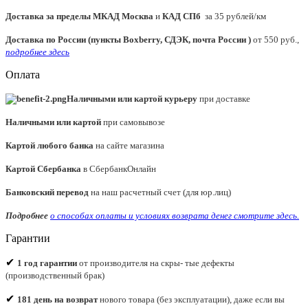
Доставка за пределы МКАД
Москва
и
КАД СПб
за 35 рублей/км
Доставка по России (пункты Boxberry, СДЭК, почта России )
от 550 руб.,
подробнее здесь
Оплата
Наличными или картой курьеру
при доставке
Наличными или картой
при самовывозе
Картой любого банка
на сайте магазина
Картой Сбербанка
в СбербанкОнлайн
Банковский перевод
на наш расчетный счет (для юр.лиц)
Подробнее
о способах оплаты и условиях возврата денег смотрите
здесь.
Гарантии
✔
1 год гарантии
от производителя на скры- тые дефекты
(производственный брак)
✔
181 день на возврат
нового товара (без эксплуатации), даже если вы