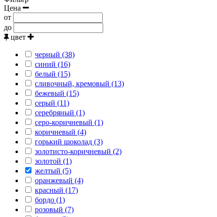
Цена
от
до
цвет
черный (38)
синий (16)
белый (15)
сливочный, кремовый (13)
бежевый (15)
серый (11)
серебряный (1)
серо-коричневый (1)
коричневый (4)
горький шоколад (3)
золотисто-коричневый (2)
золотой (1)
желтый (5)
оранжевый (4)
красный (17)
бордо (1)
розовый (7)