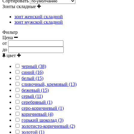
Сортировать
Зонты складные
зонт женский складной
зонт мужской складной
Фильтр
Цена
от
до
цвет
черный (38)
синий (16)
белый (15)
сливочный, кремовый (13)
бежевый (15)
серый (11)
серебряный (1)
серо-коричневый (1)
коричневый (4)
горький шоколад (3)
золотисто-коричневый (2)
золотой (1)