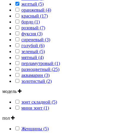
желтый (5)
оранжевый (4)
красный (17)
бордо (1)
розовый (7)
фуксия (3)
сиреневый (3)
голубой (6)
зеленый (5)
мятный (4)
перламутровый (1)
разноцветный (25)
аквамарин (3)
золотистый (2)
модель
зонт складной (5)
мини зонт (1)
пол
Женщины (5)