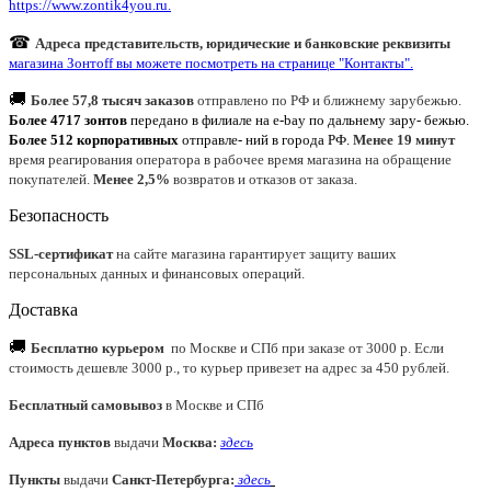
https://www.zontik4you.ru.
☎
Адреса представительств, юридические и банковские реквизиты
магазина Зонтoff вы можете посмотреть на странице "Контакты".
🚚
Более 57,8 тысяч заказов
отправлено по РФ и ближнему зарубежью.
Более 4717 зонтов
передано в филиале на e-bay по дальнему зару- бежью.
Более 512 корпоративных
отправле- ний в города РФ.
Менее 19 минут
время реагирования оператора в рабочее время магазина на обращение
покупателей.
Менее 2,5%
возвратов и отказов от заказа.
Безопасность
SSL-сертификат
на сайте магазина гарантирует защиту ваших
персональных данных и финансовых операций.
Доставка
🚚
Бесплатно курьером
по Москве и СПб при заказе от 3000 р. Если
стоимость дешевле 3000 р., то курьер привезет на адрес за 450 рублей.
Бесплатный самовывоз
в Москве и СПб
Адреса пунктов
выдачи
Москва:
здесь
Пункты
выдачи
Санкт-Петербурга
:
здесь