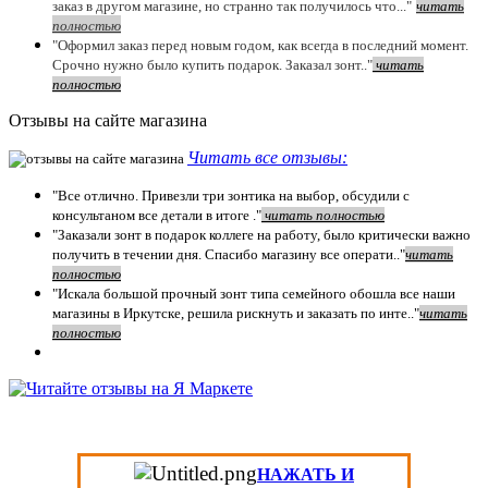
заказ в другом магазине, но странно так получилось что..."
читать
полностью
"Оформил заказ перед новым годом, как всегда в последний момент.
Срочно нужно было купить подарок. Заказал зонт.."
чит
ать
полностью
Отзывы на сайте магазина
Читать все отзывы:
"Все отлично. Привезли три зонтика на выбор, обсудили с
консультаном все детали в итоге ."
чит
ать полностью
"Заказали зонт в подарок коллеге на работу, было критически важно
получить в течении дня. Спасибо магазину все операти.."
чит
ать
полностью
"Искала большой прочный зонт типа семейного обошла все наши
магазины в Иркутске, решила рискнуть и заказать по инте.."
читать
полностью
НАЖАТЬ И