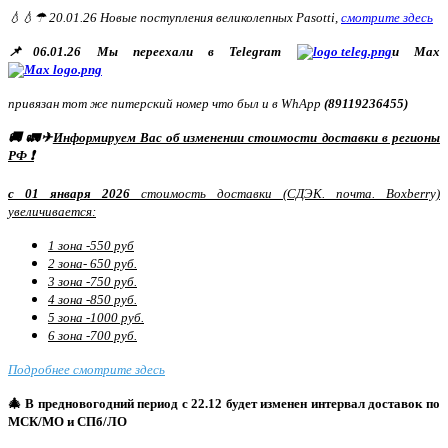
💧💧☂ 20.01.26 Новые поступления великолепных Pasotti,
смотрите здесь
📌06.01.26 Мы переехали в Telegram
и Max
привязан тот же питерский номер что был и в WhApp
(89119236455)
🚚 🚛✈
Информируем Вас об изменении стоимости доставки в регионы
РФ ❗
с 01 января 2026
стоимость доставки (СДЭК. почта. Boxberry)
увеличивается:
1 зона -550 руб
2 зона- 650 руб.
3 зона -750 руб.
4 зона -850 руб.
5 зона -1000 руб.
6 зона -700 руб.
Подробнее смотрите здесь
🎄 В предновогодний период с 22.12 будет изменен интервал доставок по
МСК/МО и СПб/ЛО