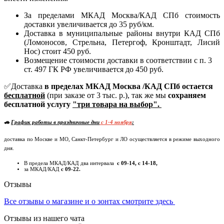
За пределами МКАД Москва/КАД СПб стоимость
доставки увеличивается до 35 руб/км.
Доставка в муниципальные районы внутри КАД СПб
(Ломоносов, Стрельна, Петергоф, Кронштадт, Лисий
Нос) стоит 450 руб.
Возмещение стоимости доставки в соответствии с п. 3
ст. 497 ГК РФ увеличивается до 450 руб.
✅Доставка
в пределах МКАД Москва /КАД СПб остается
бесплатной
(при заказе от 3 тыс. р.), так же мы
сохраняем
бесплатной услугу
"три товара на выбор".
🚗
График работы в праздничные дни
c 1-4 ноября
:
доставка по Москве и МО, Санкт-Петербург и ЛО осуществляется в режиме выходного
дня.
В предела МКАД/КАД два интервала
с 09-14, с 14-18,
за МКАД/КАД
с 09-22.
Отзывы
Все отзывы о магазине и о зонтах смотрите здесь
Отзывы из нашего чата