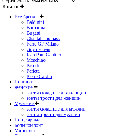
Сортировать
Каталог
Все бренды
Baldinini
Barbarina
Bugatti
Chantal Thomass
Ferre GF Milano
Guy de Jean
Jean Paul Gaultier
Moschino
Pasotti
Perletti
Pierre Cardin
Новинки
Женские
зонты складные для женщин
зонты-трости для женщин
Мужские
зонты складные для мужчин
зонты-трости для мужчин
Популярные
Большой зонт
Мини зонт