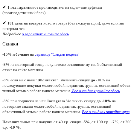
✔
1 год гарантии
от производителя на скры- тые дефекты
(производственный брак)
✔
181 день на возврат
нового товара (без эксплуатации), даже если вы
потеряли чек.
Подробнее
о гарантиях читайте
здесь
Скидки
-15% и больше
на
странице "Скидки недели"
-3%
на повторный товар покупателю оставивше му свой объективный
отзыв на сайте магазина.
-3%
если вы с нами
"
ВКонтакте
"
.
Увеличить скидку
до -10%
на
последующие покупки может любой подписчик группы, оставивший объек
тивный отзыв о работе нашего магазина.
Все о скидках узнайте здесь
.
-3%
при подписки на наш
Instagram.
Увеличить скидку
до -10%
на
повторные заказы может любой подписчик группы, оставивший
объективный отзыв о работе нашего магазина.
Все о скидках читайте тут
.
Накопительные
при покупке от 40 т.р. скидка
-5%
, от 100 т.р.
-7%
, от 200
т.р.
-10 %.