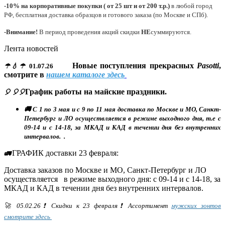
-10% на корпоративные покупки ( от 25 шт и от 200 т.р.)
в любой город
РФ, бесплатная доставка образцов и готового заказа (по Москве и СПб).
-Внимание!
В период проведения акций скидки
НЕ
суммируются.
Лента новостей
Новые поступления прекрасных
Pasotti
,
☂💧☂
01.07.26
смотрите в
нашем каталоге здесь
График работы на майские праздники.
🎈 🎈🎈
🚚 С 1 по 3 мая и с 9 по 11 мая доставка по Москве и МО, Санкт-
Петербург и ЛО осуществляется в режиме выходного дня, т.е с
09-14 и с 14-18, за МКАД и КАД в течении дня без внутренних
интервалов. .
ГРАФИК доставки 23 февраля:
🚛
Доставка заказов по Москве и МО, Санкт-Петербург и ЛО
осуществляется в режиме выходного дня: с 09-14 и с 14-18, за
МКАД и КАД в течении дня без внутренних интервалов.
🚀 05.02.26❗ Скидки к 23 февраля❗ Ассортимент
мужских зонтов
смотрите здесь