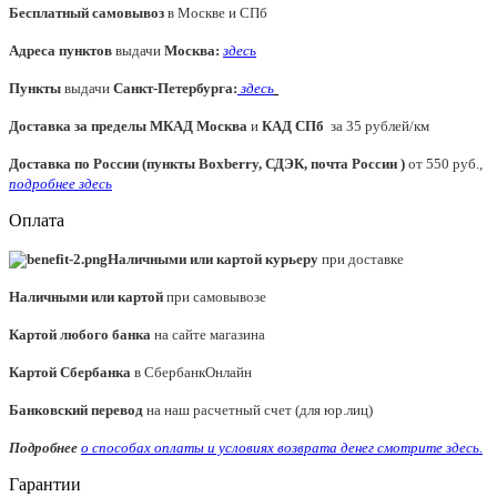
Бесплатный самовывоз
в Москве и СПб
Адреса пунктов
выдачи
Москва:
здесь
Пункты
выдачи
Санкт-Петербурга
:
здесь
Доставка за пределы МКАД
Москва
и
КАД СПб
за 35 рублей/км
Доставка по России (пункты Boxberry, СДЭК, почта России )
от 550 руб.,
подробнее здесь
Оплата
Наличными или картой курьеру
при доставке
Наличными или картой
при самовывозе
Картой любого банка
на сайте магазина
Картой Сбербанка
в СбербанкОнлайн
Банковский перевод
на наш расчетный счет (для юр.лиц)
Подробнее
о способах оплаты и условиях возврата денег смотрите
здесь.
Гарантии