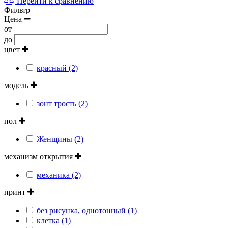
Перейти к сравнению
Фильтр
Цена
от
до
цвет
красный (2)
модель
зонт трость (2)
пол
Женщины (2)
механизм открытия
механика (2)
принт
без рисунка, однотонный (1)
клетка (1)