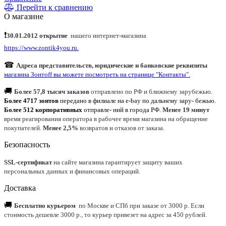
Перейти к сравнению
О магазине
❗
30.01.2012 открытие
нашего интернет
-
магазина
https://www.zontik4you.ru.
☎
Адреса представительств, юридические и банковские реквизиты
магазина Зонтoff вы можете посмотреть на странице "Контакты".
🚚
Более 57,8 тысяч заказов
отправлено по РФ и ближнему зарубежью.
Более 4717 зонтов
передано в филиале на e-bay по дальнему зару- бежью.
Более 512 корпоративных
отправле- ний в города РФ.
Менее 19 минут
время реагирования оператора в рабочее время магазина на обращение
покупателей.
Менее 2,5%
возвратов и отказов от заказа.
Безопасность
SSL-сертификат
на сайте магазина гарантирует защиту ваших
персональных данных и финансовых операций.
Доставка
🚚
Бесплатно курьером
по Москве и СПб при заказе от 3000 р. Если
стоимость дешевле 3000 р., то курьер привезет на адрес за 450 рублей.