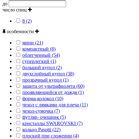
до
число спиц
8 (2)
особенности
мини (21)
компактный (8)
облегченный (54)
суперлегкий (1)
большой купол (2)
двухслойный купол (38)
прозрачный купол (1)
защита от ультрафиолета (60)
проявляющийся от дождя (1)
форма-колокол (10)
чехол с лямками для плеча (11)
чехол-сумочка (7)
футляр- очешник (5)
кристаллы SWAROVSKI (7)
кольцо Pasotti (22)
плоский при сложении (4)