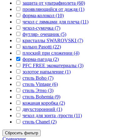
защита от ультрафиолета (60)
проявляющийся от дождя (1)
форма-колокол (10)
чехол с лямками для плеча (11)
чехол-сумочка (7)
футляр- очешник (5)
кристаллы SWAROVSKI (7)
кольцо Pasotti (22)
плоский при сложении (4)
форма-пагода (2)
PFC FREE экоматериалы (3)
золотое напыление (1)
стиль Boho (7)
стиль Vintage (6)
стиль Этно (3)
стиль Bohemia (9)
кожаная коробка (2)
двухсторонний (1)
чехол для зонта -трости (11)
стиль Chanel (2)
Сбросить фильтр
Сравнение