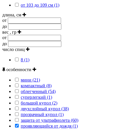
от 103 до 109 см (1)
длина, см
от
до
вес , гр
от
до
число спиц
8 (1)
особенности
мини (21)
компактный (8)
облегченный (54)
суперлегкий (1)
большой купол (2)
двухслойный купол (38)
прозрачный купол (1)
защита от ультрафиолета (60)
проявляющийся от дождя (1)