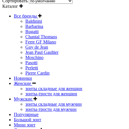
Сортировать
Каталог
Все бренды
Baldinini
Barbarina
Bugatti
Chantal Thomass
Ferre GF Milano
Guy de Jean
Jean Paul Gaultier
Moschino
Pasotti
Perletti
Pierre Cardin
Новинки
Женские
зонты складные для женщин
зонты-трости для женщин
Мужские
зонты складные для мужчин
зонты-трости для мужчин
Популярные
Большой зонт
Мини зонт