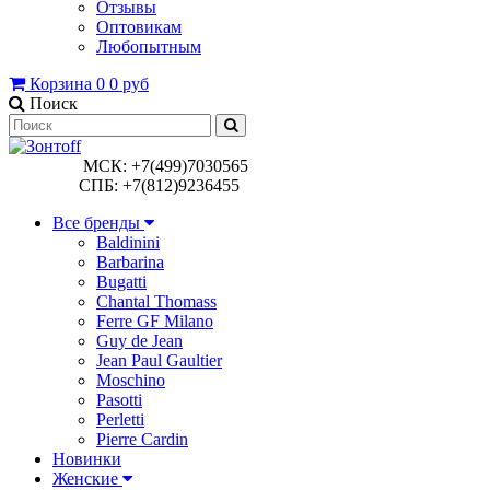
Отзывы
Оптовикам
Любопытным
Корзина
0
0 руб
Поиск
МСК: +7(499)7030565
СПБ: +7(812)9236455
Все бренды
Baldinini
Barbarina
Bugatti
Chantal Thomass
Ferre GF Milano
Guy de Jean
Jean Paul Gaultier
Moschino
Pasotti
Perletti
Pierre Cardin
Новинки
Женские