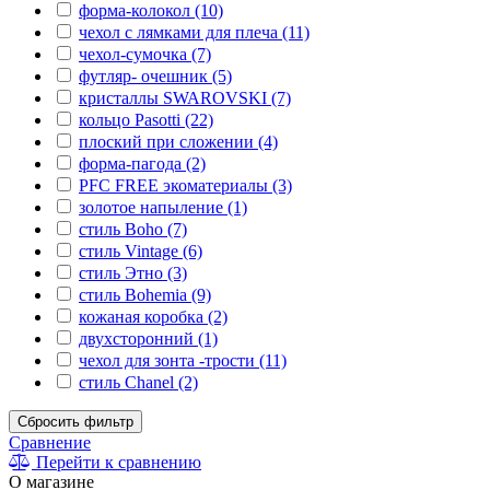
форма-колокол (10)
чехол с лямками для плеча (11)
чехол-сумочка (7)
футляр- очешник (5)
кристаллы SWAROVSKI (7)
кольцо Pasotti (22)
плоский при сложении (4)
форма-пагода (2)
PFC FREE экоматериалы (3)
золотое напыление (1)
стиль Boho (7)
стиль Vintage (6)
стиль Этно (3)
стиль Bohemia (9)
кожаная коробка (2)
двухсторонний (1)
чехол для зонта -трости (11)
стиль Chanel (2)
Сбросить фильтр
Сравнение
Перейти к сравнению
О магазине