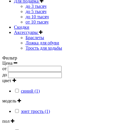
Для подарка
до 3 тысяч
до 5 тысяч
до 10 тысяч
от 10 тысяч
Скидки
Аксессуары
Браслеты
Ложка для обуви
Трость для ходьбы
Фильтр
Цена
от
до
цвет
синий (1)
модель
зонт трость (1)
пол