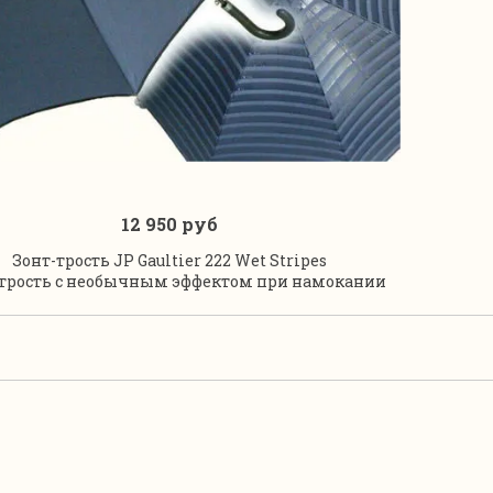
12 950 руб
Под заказ
Зонт-трость JP Gaultier 222 Wet Stripes
-трость с необычным эффектом при намокании