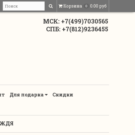
Корзина
0.00 руб
0
МСК: +7(499)7030565
СПБ: +7(812)9236455
нт
Для подарка
Скидки
ОЖДЯ