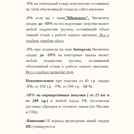
-3%
на повторный товар покупателю оставивше
му свой объективный отзыв на сайте магазина.
-3%
если вы с нами
"
ВКонтакте
"
.
Увеличить
скидку
до -10%
на последующие покупки может
любой подписчик группы, оставивший объек
тивный отзыв о работе нашего магазина.
Все о
скидках узнайте здесь
.
-3%
при подписки на наш
Instagram.
Увеличить
скидку
до -10%
на повторные заказы может
любой подписчик группы, оставивший
объективный отзыв о работе нашего магазина.
Все о скидках читайте тут
.
Накопительные
при покупке от 40 т.р. скидка
-5%
, от 100 т.р.
-7%
, от 200 т.р.
-10 %.
-10% на корпоративные покупки ( от 25 шт и
от 200 т.р.)
в любой город РФ, бесплатная
доставка образцов и готового заказа (по Москве
и СПб).
-Внимание!
В период проведения акций скидки
НЕ
суммируются.