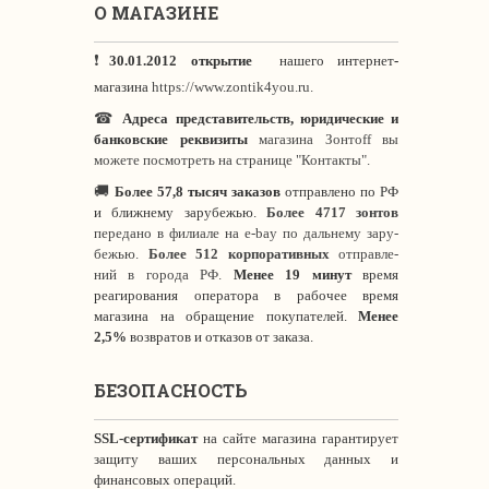
О МАГАЗИНЕ
❗
30.01.2012 открытие
нашего интернет
-
магазина
https://www.zontik4you.ru.
☎
Адреса представительств, юридические и
банковские реквизиты
магазина Зонтoff вы
можете посмотреть на странице "Контакты".
🚚
Более 57,8 тысяч заказов
отправлено по РФ
и ближнему зарубежью.
Более 4717 зонтов
передано в филиале на e-bay по дальнему зару-
бежью.
Более 512 корпоративных
отправле-
ний в города РФ.
Менее 19 минут
время
реагирования оператора в рабочее время
магазина на обращение покупателей.
Менее
2,5%
возвратов и отказов от заказа.
БЕЗОПАСНОСТЬ
SSL-сертификат
на сайте магазина гарантирует
защиту ваших персональных данных и
финансовых операций.