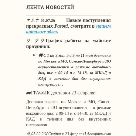
ЛЕНТА НОВОСТЕЙ
Новые поступления
☂💧☂
01.07.26
прекрасных
Pasotti
, смотрите в
нашем
каталоге здесь
График работы на майские
🎈 🎈🎈
праздники.
🚚 С 1 по 3 мая и с 9 по 11 мая доставка
по Москве и МО, Санкт-Петербург и ЛО
осуществляется в режиме выходного
дня, т.е с 09-14 и с 14-18, за МКАД и
КАД в течении дня без внутренних
интервалов. .
ГРАФИК доставки 23 февраля:
🚛
Доставка заказов по Москве и МО, Санкт-
Петербург и ЛО осуществляется в режиме
выходного дня: с 09-14 и с 14-18, за МКАД и
КАД в течении дня без внутренних
интервалов.
🚀 05.02.26❗ Скидки к 23 февраля❗ Ассортимент