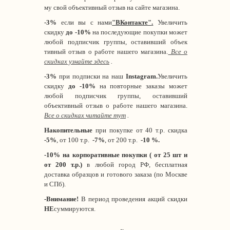
му свой объективный отзыв на сайте магазина.
-3%
если вы с нами
"
ВКонтакте
"
.
Увеличить
скидку
до -10%
на последующие покупки может
любой подписчик группы, оставивший объек
тивный отзыв о работе нашего магазина.
Все о
скидках узнайте здесь
.
-3%
при подписки на наш
Instagram.
Увеличить
скидку
до -10%
на повторные заказы может
любой подписчик группы, оставивший
объективный отзыв о работе нашего магазина.
Все о скидках читайте тут
.
Накопительные
при покупке от 40 т.р. скидка
-5%
, от 100 т.р.
-7%
, от 200 т.р.
-10 %.
-10% на корпоративные покупки ( от 25 шт и
от 200 т.р.)
в любой город РФ, бесплатная
доставка образцов и готового заказа (по Москве
и СПб).
-Внимание!
В период проведения акций скидки
НЕ
суммируются.