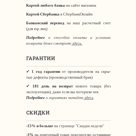
Картой любого банка
на сайте магазина
Картой Сбербанка
в СбербанкОнлайн
Банковский перевод
на наш расчетный счет
(для юр.лиц)
Подробнее
о способах оплаты и условиях
возврата денег смотрите
здесь.
ГАРАНТИИ
✔
1 год гарантии
от производителя на скры-
тые дефекты (производственный брак)
✔
181 день на возврат
нового товара (без
эксплуатации), даже если вы потеряли чек.
Подробнее
о гарантиях читайте
здесь
СКИДКИ
-15% и больше
на
странице "Скидки недели"
-3%
на повторный товар покупателю оставивше