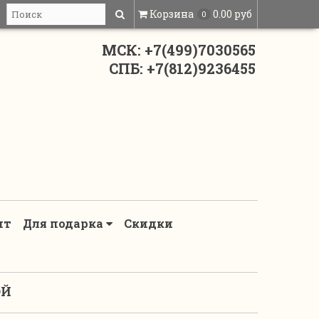
Корзина
0.00 руб
0
МСК: +7(499)7030565
СПБ: +7(812)9236455
нт
Для подарка
Скидки
ОЙ