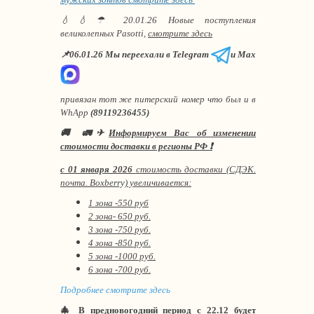
💧💧☂ 20.01.26 Новые поступления
великолепных Pasotti,
смотрите здесь
📌06.01.26 Мы переехали в Telegram
и Max
привязан тот же питерский номер что был и в
WhApp
(89119236455)
🚚 🚛✈
Информируем Вас об изменении
стоимости доставки в регионы РФ ❗
с 01 января 2026
стоимость доставки (СДЭК.
почта. Boxberry) увеличивается:
1 зона -550 руб
2 зона- 650 руб.
3 зона -750 руб.
4 зона -850 руб.
5 зона -1000 руб.
6 зона -700 руб.
Подробнее смотрите здесь
🎄 В предновогодний период с 22.12 будет