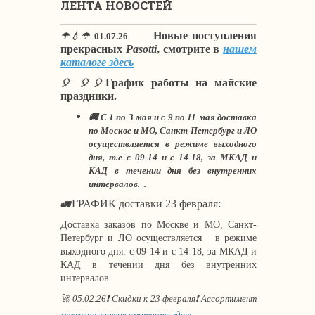
ЛЕНТА НОВОСТЕЙ
Новые поступления
☂💧☂
01.07.26
прекрасных
Pasotti
, смотрите в
нашем
каталоге здесь
График работы на майские
🎈 🎈🎈
праздники.
🚚 С 1 по 3 мая и с 9 по 11 мая доставка
по Москве и МО, Санкт-Петербург и ЛО
осуществляется в режиме выходного
дня, т.е с 09-14 и с 14-18, за МКАД и
КАД в течении дня без внутренних
интервалов. .
ГРАФИК доставки 23 февраля:
🚛
Доставка заказов по Москве и МО, Санкт-
Петербург и ЛО осуществляется в режиме
выходного дня: с 09-14 и с 14-18, за МКАД и
КАД в течении дня без внутренних
интервалов.
🚀 05.02.26❗ Скидки к 23 февраля❗ Ассортимент
мужских зонтов смотрите здесь