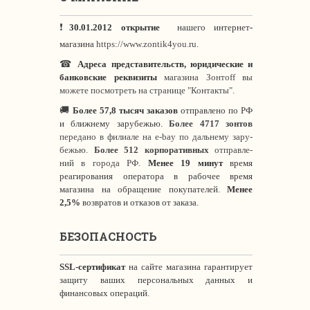
❗
30.01.2012 открытие
нашего интернет
-
магазина
https://www.zontik4you.ru.
☎
Адреса представительств, юридические и
банковские реквизиты
магазина Зонтoff вы
можете посмотреть на странице "Контакты".
🚚
Более 57,8 тысяч заказов
отправлено по РФ
и ближнему зарубежью.
Более 4717 зонтов
передано в филиале на e-bay по дальнему зару-
бежью.
Более 512 корпоративных
отправле-
ний в города РФ.
Менее 19 минут
время
реагирования оператора в рабочее время
магазина на обращение покупателей.
Менее
2,5%
возвратов и отказов от заказа.
БЕЗОПАСНОСТЬ
SSL-сертификат
на сайте магазина гарантирует
защиту ваших персональных данных и
финансовых операций.