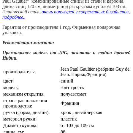
Paul Gaultier" комбинированные спицы из стали и карбона,
длина спиц 120 см, диаметр под раскрытым куполом 103 см.
Этнический стиль
очень популярен у современных дизайнеров,
подробнее..
Гарантия от производителя 1 год.
Фирменная подарочная
упаковка.
Рекомендации магазина:
Премиальная модель от JPG, экзотика и тайна древней
Индии.
Jean Paul Gaultier (фабрика Guy de
производитель:
Jean. Париж,Франция)
цвет:
синий
модель:
зонт трость
механизм открытия:
полуавтомат
страна расположения
Франция
производства:
ручка (форма, дизайн):
крюк , дизайнерская
материал ручки:
пластик
Диаметр купола:
от 103 до 109 см
длина, см:
88