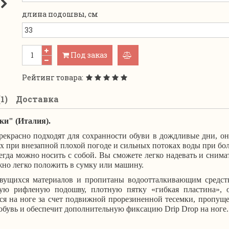
длина подошвы, см
Под заказ
добавить
к
Рейтинг товара:
сравнению
1)
Доставка
ки" (Италия).
рекрасно подходят для сохранности обуви в дождливые дни, он
х при внезапной плохой погоде и сильных потоках воды при бол
егда можно носить с собой. Вы сможете легко надевать и снима
но легко положить в сумку или машину.
е рвущихся материалов и пропитаны водоотталкивающим средс
ую рифленую подошву, плотную пятку «гибкая пластина», о
ся на ноге за счет подвижной прорезиненной тесемки, пропуще
а обувь и обеспечит дополнительную фиксацию Drip Drop на ноге.