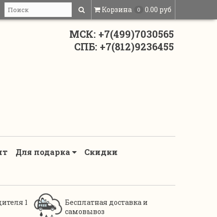
Корзина
0.00 руб
0
МСК: +7(499)7030565
СПБ: +7(812)9236455
нт
Для подарка
Скидки
дителя 1
Бесплатная доставка и
самовывоз