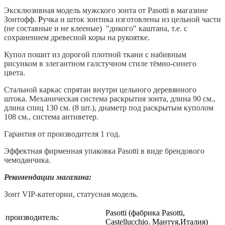
Эксклюзивная модель мужского зонта от Pasotti
в магазине
Зонтофф.
Р
учка и шток зонтика изготовлены из
цельной части
(не составные и не клееные)
"дикого" каштана, т.е. с
сохранением древесной коры на рукоятке.
Купол пошит из дорогой плотной ткани с набивным
рисунком в элегантном галстучном стиле тёмно-синего
цвета.
Стальной каркас спрятан внутри цельного деревянного
штока. Механическая система раскрытия зонта, длина 90 см.,
длина спиц 130 см. (8 шт.), диаметр под раскрытым куполом
108 см., система антиветер.
Гарантия от производителя 1 год.
Эффектная фирменная упаковка Pasotti в виде брендового
чемоданчика.
Рекомендации магазина:
Зонт VIP-категории, статусная модель.
Pasotti (фабрика Pasotti,
производитель:
Castellucchio. Мантуя,Италия)