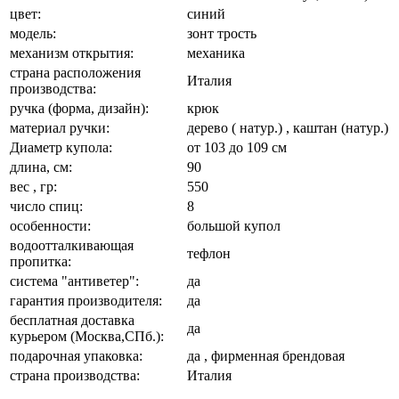
цвет:
синий
модель:
зонт трость
механизм открытия:
механика
страна расположения
Италия
производства:
ручка (форма, дизайн):
крюк
материал ручки:
дерево ( натур.) , каштан (натур.)
Диаметр купола:
от 103 до 109 см
длина, см:
90
вес , гр:
550
число спиц:
8
особенности:
большой купол
водоотталкивающая
тефлон
пропитка:
система "антиветер":
да
гарантия производителя:
да
бесплатная доставка
да
курьером (Москва,СПб.):
подарочная упаковка:
да , фирменная брендовая
страна производства:
Италия