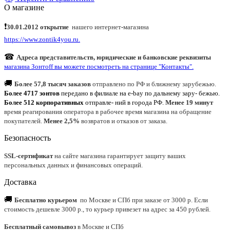
О магазине
❗
30.01.2012 открытие
нашего интернет
-
магазина
https://www.zontik4you.ru.
☎
Адреса представительств, юридические и банковские реквизиты
магазина Зонтoff вы можете посмотреть на странице "Контакты".
🚚
Более 57,8 тысяч заказов
отправлено по РФ и ближнему зарубежью.
Более 4717 зонтов
передано в филиале на e-bay по дальнему зару- бежью.
Более 512 корпоративных
отправле- ний в города РФ.
Менее 19 минут
время реагирования оператора в рабочее время магазина на обращение
покупателей.
Менее 2,5%
возвратов и отказов от заказа.
Безопасность
SSL-сертификат
на сайте магазина гарантирует защиту ваших
персональных данных и финансовых операций.
Доставка
🚚
Бесплатно курьером
по Москве и СПб при заказе от 3000 р. Если
стоимость дешевле 3000 р., то курьер привезет на адрес за 450 рублей.
Бесплатный самовывоз
в Москве и СПб