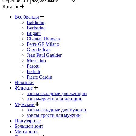
Сортировать
Каталог
Все бренды
Baldinini
Barbarina
Bugatti
Chantal Thomass
Ferre GF Milano
Guy de Jean
Jean Paul Gaultier
Moschino
Pasotti
Perletti
Pierre Cardin
Новинки
Женские
зонты складные для женщин
зонты-трости для женщин
Мужские
зонты складные для мужчин
зонты-трости для мужчин
Популярные
Большой зонт
Мини зонт