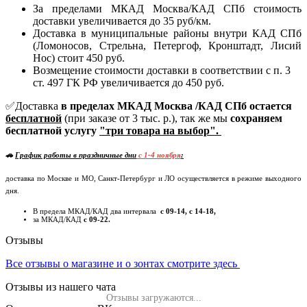
За пределами МКАД Москва/КАД СПб стоимость
доставки увеличивается до 35 руб/км.
Доставка в муниципальные районы внутри КАД СПб
(Ломоносов, Стрельна, Петергоф, Кронштадт, Лисий
Нос) стоит 450 руб.
Возмещение стоимости доставки в соответствии с п. 3
ст. 497 ГК РФ увеличивается до 450 руб.
✅Доставка
в пределах МКАД Москва /КАД СПб остается
бесплатной
(при заказе от 3 тыс. р.), так же мы
сохраняем
бесплатной услугу
"три товара на выбор".
🚗
График работы в праздничные дни
c 1-4 ноября
:
доставка по Москве и МО, Санкт-Петербург и ЛО осуществляется в режиме выходного
дня.
В предела МКАД/КАД два интервала
с 09-14, с 14-18,
за МКАД/КАД
с 09-22.
Отзывы
Все отзывы о магазине и о зонтах смотрите здесь
Отзывы из нашего чата
Отзывы загружаются...