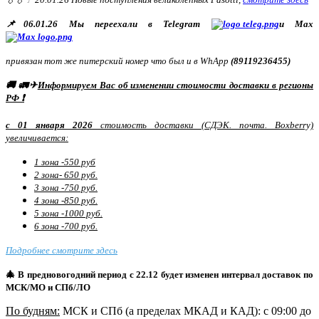
📌06.01.26 Мы переехали в Telegram
и Max
привязан тот же питерский номер что был и в WhApp
(89119236455)
🚚 🚛✈
Информируем Вас об изменении стоимости доставки в регионы
РФ ❗
с 01 января 2026
стоимость доставки (СДЭК. почта. Boxberry)
увеличивается:
1 зона -550 руб
2 зона- 650 руб.
3 зона -750 руб.
4 зона -850 руб.
5 зона -1000 руб.
6 зона -700 руб.
Подробнее смотрите здесь
🎄 В предновогодний период с 22.12 будет изменен интервал доставок по
МСК/МО и СПб/ЛО
По будням:
МСК и СПб (а пределах МКАД и КАД): с 09:00 до