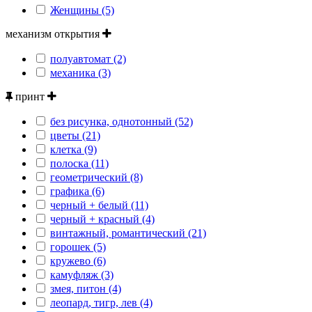
Женщины (5)
механизм открытия
полуавтомат (2)
механика (3)
принт
без рисунка, однотонный (52)
цветы (21)
клетка (9)
полоска (11)
геометрический (8)
графика (6)
черный + белый (11)
черный + красный (4)
винтажный, романтический (21)
горошек (5)
кружево (6)
камуфляж (3)
змея, питон (4)
леопард, тигр, лев (4)