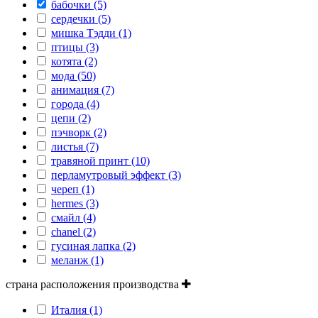
бабочки (5)
сердечки (5)
мишка Тэдди (1)
птицы (3)
котята (2)
мода (50)
анимация (7)
города (4)
цепи (2)
пэчворк (2)
листья (7)
травяной принт (10)
перламутровый эффект (3)
череп (1)
hermes (3)
смайл (4)
сhanel (2)
гусиная лапка (2)
меланж (1)
страна расположения производства
Италия (1)