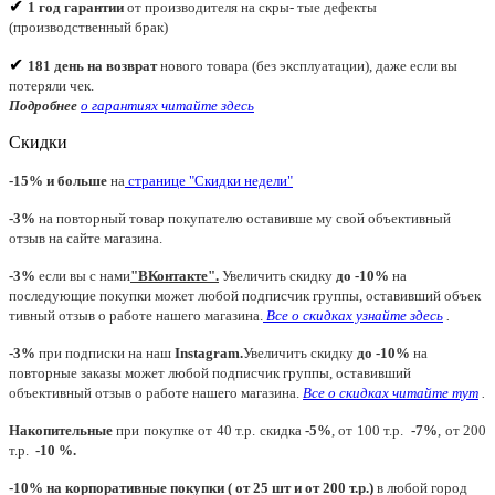
✔
1 год гарантии
от производителя на скры- тые дефекты
(производственный брак)
✔
181 день на возврат
нового товара (без эксплуатации), даже если вы
потеряли чек.
Подробнее
о гарантиях читайте
здесь
Скидки
-15% и больше
на
странице "Скидки недели"
-3%
на повторный товар покупателю оставивше му свой объективный
отзыв на сайте магазина.
-3%
если вы с нами
"
ВКонтакте
"
.
Увеличить скидку
до -10%
на
последующие покупки может любой подписчик группы, оставивший объек
тивный отзыв о работе нашего магазина.
Все о скидках узнайте здесь
.
-3%
при подписки на наш
Instagram.
Увеличить скидку
до -10%
на
повторные заказы может любой подписчик группы, оставивший
объективный отзыв о работе нашего магазина.
Все о скидках читайте тут
.
Накопительные
при покупке от 40 т.р. скидка
-5%
, от 100 т.р.
-7%
, от 200
т.р.
-10 %.
-10% на корпоративные покупки ( от 25 шт и от 200 т.р.)
в любой город