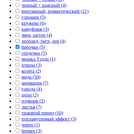
черный + красный (4)
винтажный, романтический (21)
горошек (5)
кружево (6)
камуфляж (3)
змея, питон (4)
леопард, тигр, лев (4)
бабочки (5)
сердечки (5)
мишка Тэдди (1)
птицы (3)
котята (2)
мода (50)
анимация (7)
города (4)
цепи (2)
пэчворк (2)
листья (7)
травяной принт (10)
перламутровый эффект (3)
череп (1)
hermes (3)