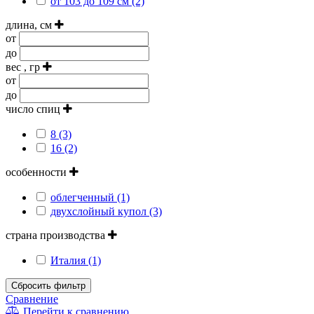
от 103 до 109 см (2)
длина, см
от
до
вес , гр
от
до
число спиц
8 (3)
16 (2)
особенности
облегченный (1)
двухслойный купол (3)
страна производства
Италия (1)
Сбросить фильтр
Сравнение
Перейти к сравнению