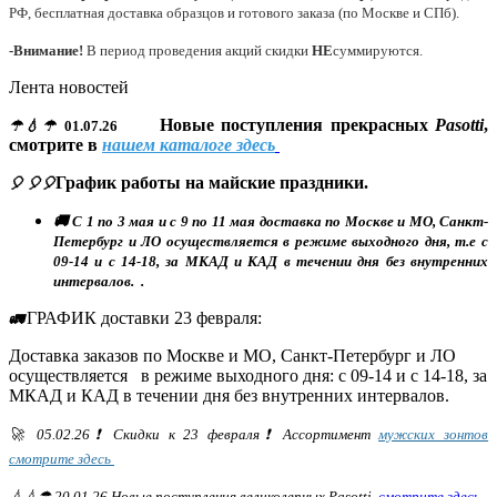
РФ, бесплатная доставка образцов и готового заказа (по Москве и СПб).
-Внимание!
В период проведения акций скидки
НЕ
суммируются.
Лента новостей
Новые поступления прекрасных
Pasotti
,
☂💧☂
01.07.26
смотрите в
нашем каталоге здесь
График работы на майские праздники.
🎈 🎈🎈
🚚 С 1 по 3 мая и с 9 по 11 мая доставка по Москве и МО, Санкт-
Петербург и ЛО осуществляется в режиме выходного дня, т.е с
09-14 и с 14-18, за МКАД и КАД в течении дня без внутренних
интервалов. .
ГРАФИК доставки 23 февраля:
🚛
Доставка заказов по Москве и МО, Санкт-Петербург и ЛО
осуществляется в режиме выходного дня: с 09-14 и с 14-18, за
МКАД и КАД в течении дня без внутренних интервалов.
🚀 05.02.26❗ Скидки к 23 февраля❗ Ассортимент
мужских зонтов
смотрите здесь
💧💧☂ 20.01.26 Новые поступления великолепных Pasotti,
смотрите здесь