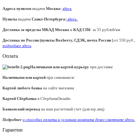
Адреса пунктов
выдачи
Москва:
здесь
Пункты
выдачи
Санкт-Петербурга
:
здесь
Доставка за пределы МКАД
Москва
и
КАД СПб
за 35 рублей/км
Доставка по России (пункты Boxberry, СДЭК, почта России )
от 550 руб.,
подробнее здесь
Оплата
Наличными или картой курьеру
при доставке
Наличными или картой
при самовывозе
Картой любого банка
на сайте магазина
Картой Сбербанка
в СбербанкОнлайн
Банковский перевод
на наш расчетный счет (для юр.лиц)
Подробнее
о способах оплаты и условиях возврата денег смотрите
здесь.
Гарантии