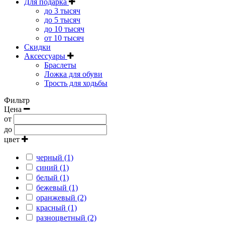
Для подарка
до 3 тысяч
до 5 тысяч
до 10 тысяч
от 10 тысяч
Скидки
Аксессуары
Браслеты
Ложка для обуви
Трость для ходьбы
Фильтр
Цена
от
до
цвет
черный (1)
синий (1)
белый (1)
бежевый (1)
оранжевый (2)
красный (1)
разноцветный (2)