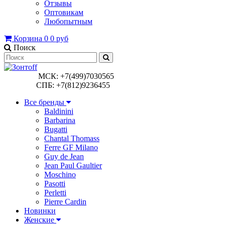
Отзывы
Оптовикам
Любопытным
Корзина
0
0 руб
Поиск
МСК: +7(499)7030565
СПБ: +7(812)9236455
Все бренды
Baldinini
Barbarina
Bugatti
Chantal Thomass
Ferre GF Milano
Guy de Jean
Jean Paul Gaultier
Moschino
Pasotti
Perletti
Pierre Cardin
Новинки
Женские