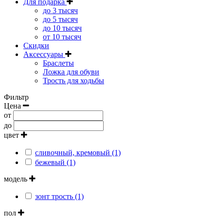
Для подарка
до 3 тысяч
до 5 тысяч
до 10 тысяч
от 10 тысяч
Скидки
Аксессуары
Браслеты
Ложка для обуви
Трость для ходьбы
Фильтр
Цена
от
до
цвет
сливочный, кремовый (1)
бежевый (1)
модель
зонт трость (1)
пол