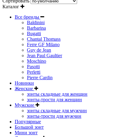
Сортировать
Каталог
Все бренды
Baldinini
Barbarina
Bugatti
Chantal Thomass
Ferre GF Milano
Guy de Jean
Jean Paul Gaultier
Moschino
Pasotti
Perletti
Pierre Cardin
Новинки
Женские
зонты складные для женщин
зонты-трости для женщин
Мужские
зонты складные для мужчин
зонты-трости для мужчин
Популярные
Большой зонт
Мини зонт