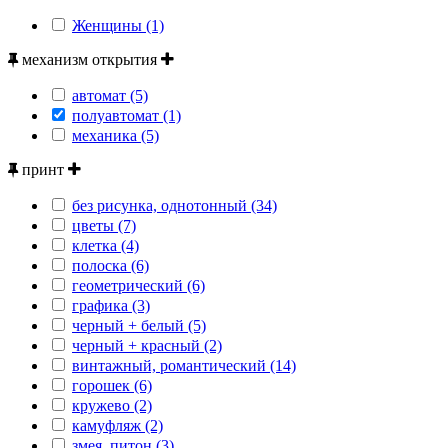
Женщины (1)
механизм открытия
автомат (5)
полуавтомат (1)
механика (5)
принт
без рисунка, однотонный (34)
цветы (7)
клетка (4)
полоска (6)
геометрический (6)
графика (3)
черный + белый (5)
черный + красный (2)
винтажный, романтический (14)
горошек (6)
кружево (2)
камуфляж (2)
змея, питон (3)