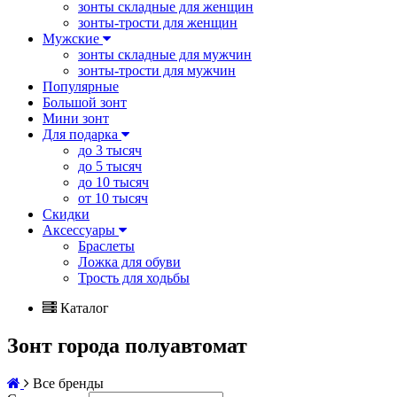
зонты складные для женщин
зонты-трости для женщин
Мужские
зонты складные для мужчин
зонты-трости для мужчин
Популярные
Большой зонт
Мини зонт
Для подарка
до 3 тысяч
до 5 тысяч
до 10 тысяч
от 10 тысяч
Скидки
Аксессуары
Браслеты
Ложка для обуви
Трость для ходьбы
Каталог
Зонт города полуавтомат
Все бренды