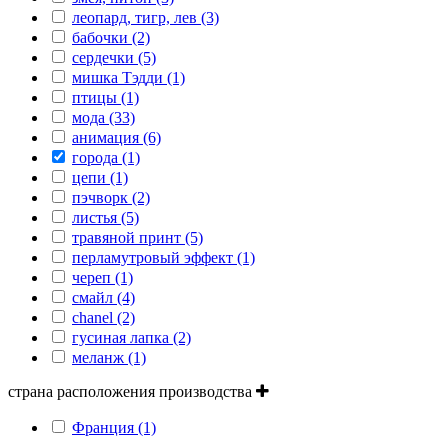
леопард, тигр, лев (3)
бабочки (2)
сердечки (5)
мишка Тэдди (1)
птицы (1)
мода (33)
анимация (6)
города (1)
цепи (1)
пэчворк (2)
листья (5)
травяной принт (5)
перламутровый эффект (1)
череп (1)
смайл (4)
сhanel (2)
гусиная лапка (2)
меланж (1)
страна расположения производства
Франция (1)