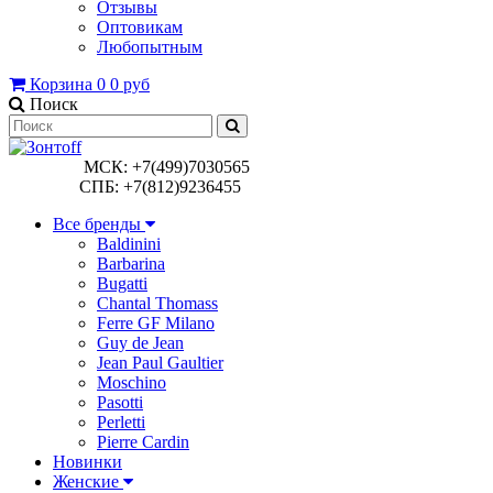
Отзывы
Оптовикам
Любопытным
Корзина
0
0 руб
Поиск
МСК: +7(499)7030565
СПБ: +7(812)9236455
Все бренды
Baldinini
Barbarina
Bugatti
Chantal Thomass
Ferre GF Milano
Guy de Jean
Jean Paul Gaultier
Moschino
Pasotti
Perletti
Pierre Cardin
Новинки
Женские