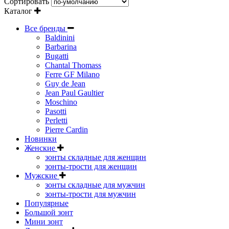
Сортировать
Каталог
Все бренды
Baldinini
Barbarina
Bugatti
Chantal Thomass
Ferre GF Milano
Guy de Jean
Jean Paul Gaultier
Moschino
Pasotti
Perletti
Pierre Cardin
Новинки
Женские
зонты складные для женщин
зонты-трости для женщин
Мужские
зонты складные для мужчин
зонты-трости для мужчин
Популярные
Большой зонт
Мини зонт