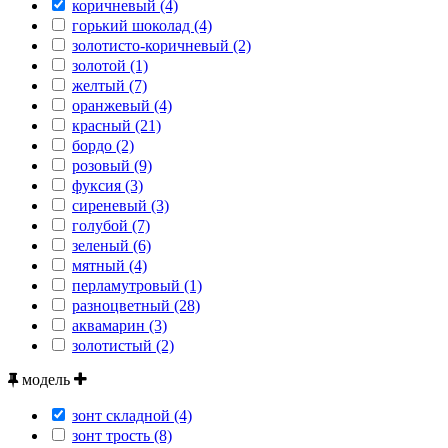
коричневый (4)
горький шоколад (4)
золотисто-коричневый (2)
золотой (1)
желтый (7)
оранжевый (4)
красный (21)
бордо (2)
розовый (9)
фуксия (3)
сиреневый (3)
голубой (7)
зеленый (6)
мятный (4)
перламутровый (1)
разноцветный (28)
аквамарин (3)
золотистый (2)
модель
зонт складной (4)
зонт трость (8)