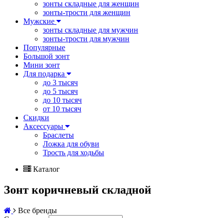
зонты складные для женщин
зонты-трости для женщин
Мужские
зонты складные для мужчин
зонты-трости для мужчин
Популярные
Большой зонт
Мини зонт
Для подарка
до 3 тысяч
до 5 тысяч
до 10 тысяч
от 10 тысяч
Скидки
Аксессуары
Браслеты
Ложка для обуви
Трость для ходьбы
Каталог
Зонт коричневый складной
Все бренды