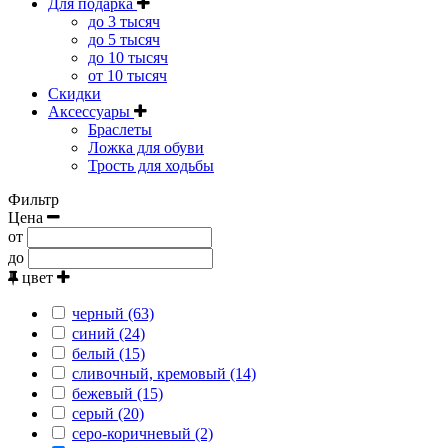
Для подарка
до 3 тысяч
до 5 тысяч
до 10 тысяч
от 10 тысяч
Скидки
Аксессуары
Браслеты
Ложка для обуви
Трость для ходьбы
Фильтр
Цена
от
до
цвет
черный (63)
синий (24)
белый (15)
сливочный, кремовый (14)
бежевый (15)
серый (20)
серо-коричневый (2)