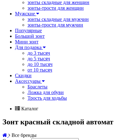
зонты складные для женщин
зонты-трости для женщин
Мужские
зонты складные для мужчин
зонты-трости для мужчин
Популярные
Большой зонт
Мини зонт
Для подарка
до 3 тысяч
до 5 тысяч
до 10 тысяч
от 10 тысяч
Скидки
Аксессуары
Браслеты
Ложка для обуви
Трость для ходьбы
Каталог
Зонт красный складной автомат
Все бренды