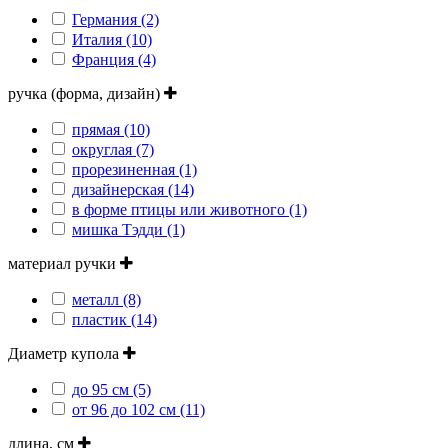
Германия (2)
Италия (10)
Франция (4)
ручка (форма, дизайн)
прямая (10)
округлая (7)
прорезиненная (1)
дизайнерская (14)
в форме птицы или животного (1)
мишка Тэдди (1)
материал ручки
металл (8)
пластик (14)
Диаметр купола
до 95 см (5)
от 96 до 102 см (11)
длина, см