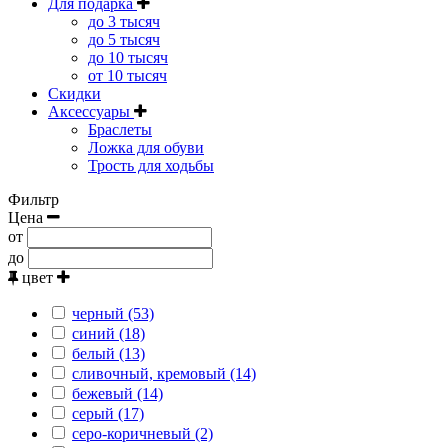
Для подарка
до 3 тысяч
до 5 тысяч
до 10 тысяч
от 10 тысяч
Скидки
Аксессуары
Браслеты
Ложка для обуви
Трость для ходьбы
Фильтр
Цена
от
до
цвет
черный (53)
синий (18)
белый (13)
сливочный, кремовый (14)
бежевый (14)
серый (17)
серо-коричневый (2)