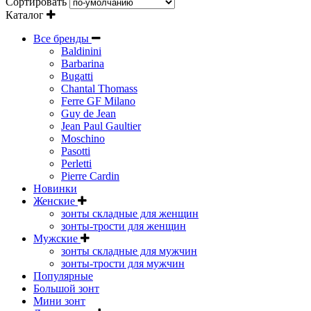
Сортировать
Каталог
Все бренды
Baldinini
Barbarina
Bugatti
Chantal Thomass
Ferre GF Milano
Guy de Jean
Jean Paul Gaultier
Moschino
Pasotti
Perletti
Pierre Cardin
Новинки
Женские
зонты складные для женщин
зонты-трости для женщин
Мужские
зонты складные для мужчин
зонты-трости для мужчин
Популярные
Большой зонт
Мини зонт