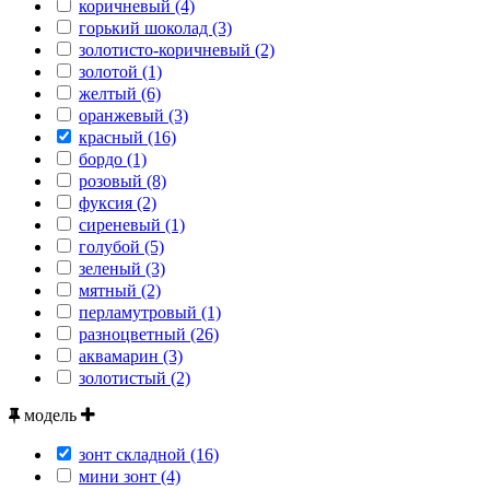
коричневый (4)
горький шоколад (3)
золотисто-коричневый (2)
золотой (1)
желтый (6)
оранжевый (3)
красный (16)
бордо (1)
розовый (8)
фуксия (2)
сиреневый (1)
голубой (5)
зеленый (3)
мятный (2)
перламутровый (1)
разноцветный (26)
аквамарин (3)
золотистый (2)
модель
зонт складной (16)
мини зонт (4)