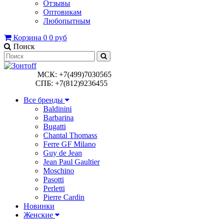
Отзывы
Оптовикам
Любопытным
Корзина
0
0 руб
Поиск
МСК: +7(499)7030565
СПБ: +7(812)9236455
Все бренды
Baldinini
Barbarina
Bugatti
Chantal Thomass
Ferre GF Milano
Guy de Jean
Jean Paul Gaultier
Moschino
Pasotti
Perletti
Pierre Cardin
Новинки
Женские