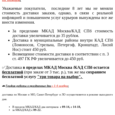
Уважаемые покупатели, последние 8 лет мы не меняли
стоимость доставки заказов, однако, в связи с реальной
инфляцией и повышением услуг курьеров вынуждены все же
внести изменения.
За пределами МКАД Москва/КАД СПб стоимость
доставки увеличивается до 35 руб/км.
Доставка в муниципальные районы внутри КАД СПб
(Ломоносов, Стрельна, Петергоф, Кронштадт, Лисий
Нос) стоит 450 руб.
Возмещение стоимости доставки в соответствии с п. 3
ст. 497 ГК РФ увеличивается до 450 руб.
✅Доставка
в пределах МКАД Москва /КАД СПб остается
бесплатной
(при заказе от 3 тыс. р.), так же мы
сохраняем
бесплатной услугу
"три товара на выбор".
🚗
График работы в праздничные дни
c 1-4 ноября
:
доставка по Москве и МО, Санкт-Петербург и ЛО осуществляется в режиме выходного
дня.
В предела МКАД/КАД два интервала
с 09-14, с 14-18,
за МКАД/КАД
с 09-22.