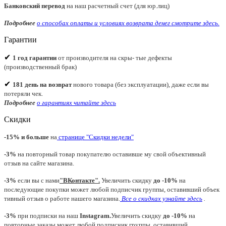
Банковский перевод
на наш расчетный счет (для юр.лиц)
Подробнее
о способах оплаты и условиях возврата денег смотрите
здесь.
Гарантии
✔
1 год гарантии
от производителя на скры- тые дефекты
(производственный брак)
✔
181 день на возврат
нового товара (без эксплуатации), даже если вы
потеряли чек.
Подробнее
о гарантиях читайте
здесь
Скидки
-15% и больше
на
странице "Скидки недели"
-3%
на повторный товар покупателю оставивше му свой объективный
отзыв на сайте магазина.
-3%
если вы с нами
"
ВКонтакте
"
.
Увеличить скидку
до -10%
на
последующие покупки может любой подписчик группы, оставивший объек
тивный отзыв о работе нашего магазина.
Все о скидках узнайте здесь
.
-3%
при подписки на наш
Instagram.
Увеличить скидку
до -10%
на
повторные заказы может любой подписчик группы, оставивший