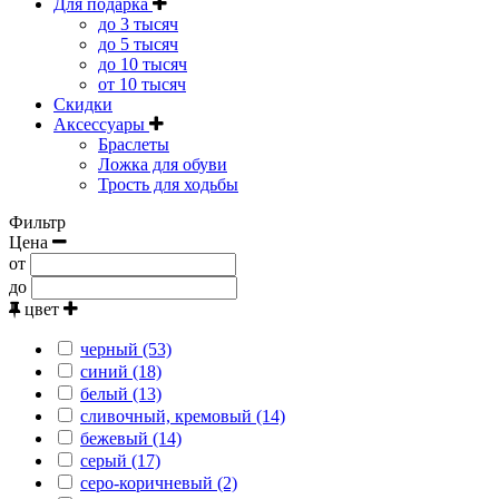
Для подарка
до 3 тысяч
до 5 тысяч
до 10 тысяч
от 10 тысяч
Скидки
Аксессуары
Браслеты
Ложка для обуви
Трость для ходьбы
Фильтр
Цена
от
до
цвет
черный (53)
синий (18)
белый (13)
сливочный, кремовый (14)
бежевый (14)
серый (17)
серо-коричневый (2)