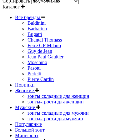
Сортировать
Каталог
Все бренды
Baldinini
Barbarina
Bugatti
Chantal Thomass
Ferre GF Milano
Guy de Jean
Jean Paul Gaultier
Moschino
Pasotti
Perletti
Pierre Cardin
Новинки
Женские
зонты складные для женщин
зонты-трости для женщин
Мужские
зонты складные для мужчин
зонты-трости для мужчин
Популярные
Большой зонт
Мини зонт