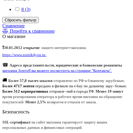
8 (3)
Сбросить фильтр
Сравнение
Перейти к сравнению
О магазине
❗
30.01.2012 открытие
нашего интернет
-
магазина
https://www.zontik4you.ru.
☎
Адреса представительств, юридические и банковские реквизиты
магазина Зонтoff вы можете посмотреть на странице "Контакты".
🚚
Более 57,8 тысяч заказов
отправлено по РФ и ближнему зарубежью.
Более 4717 зонтов
передано в филиале на e-bay по дальнему зару- бежью.
Более 512 корпоративных
отправле- ний в города РФ.
Менее 19 минут
время реагирования оператора в рабочее время магазина на обращение
покупателей.
Менее 2,5%
возвратов и отказов от заказа.
Безопасность
SSL-сертификат
на сайте магазина гарантирует защиту ваших
персональных данных и финансовых операций.