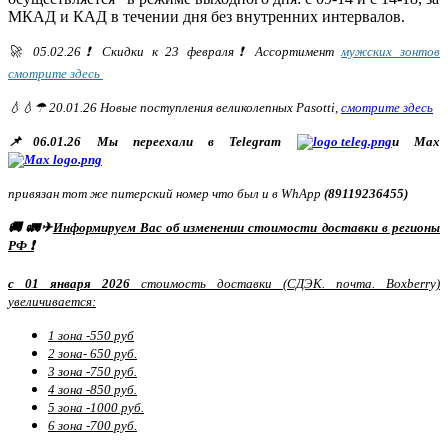
МКАД и КАД в течении дня без внутренних интервалов.
🚀 05.02.26❗ Скидки к 23 февраля❗ Ассортимент
мужских зонтов
смотрите здесь
💧💧☂ 20.01.26 Новые поступления великолепных Pasotti,
смотрите здесь
📌06.01.26 Мы переехали в Telegram
и Max
привязан тот же питерский номер что был и в WhApp
(89119236455)
🚚 🚛✈
Информируем Вас об изменении стоимости доставки в регионы
РФ ❗
с 01 января 2026
стоимость доставки (СДЭК. почта. Boxberry)
увеличивается:
1 зона -550 руб
2 зона- 650 руб.
3 зона -750 руб.
4 зона -850 руб.
5 зона -1000 руб.
6 зона -700 руб.