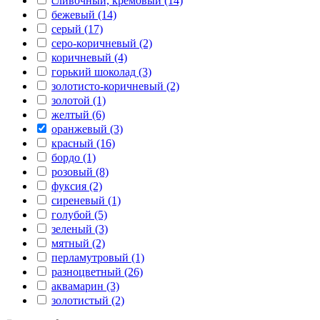
сливочный, кремовый (14)
бежевый (14)
серый (17)
серо-коричневый (2)
коричневый (4)
горький шоколад (3)
золотисто-коричневый (2)
золотой (1)
желтый (6)
оранжевый (3)
красный (16)
бордо (1)
розовый (8)
фуксия (2)
сиреневый (1)
голубой (5)
зеленый (3)
мятный (2)
перламутровый (1)
разноцветный (26)
аквамарин (3)
золотистый (2)