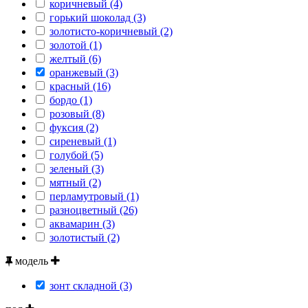
коричневый (4)
горький шоколад (3)
золотисто-коричневый (2)
золотой (1)
желтый (6)
оранжевый (3)
красный (16)
бордо (1)
розовый (8)
фуксия (2)
сиреневый (1)
голубой (5)
зеленый (3)
мятный (2)
перламутровый (1)
разноцветный (26)
аквамарин (3)
золотистый (2)
модель
зонт складной (3)