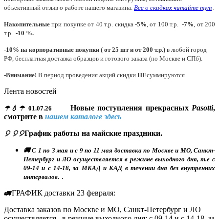
объективный отзыв о работе нашего магазина.
Все о скидках читайте тут
.
Накопительные
при покупке от 40 т.р. скидка
-5%
, от 100 т.р.
-7%
, от 200
т.р.
-10 %.
-10% на корпоративные покупки ( от 25 шт и от 200 т.р.)
в любой город
РФ, бесплатная доставка образцов и готового заказа (по Москве и СПб).
-Внимание!
В период проведения акций скидки
НЕ
суммируются.
Лента новостей
Новые поступления прекрасных
Pasotti
,
☂💧☂
01.07.26
смотрите в
нашем каталоге здесь
График работы на майские праздники.
🎈 🎈🎈
🚚 С 1 по 3 мая и с 9 по 11 мая доставка по Москве и МО, Санкт-
Петербург и ЛО осуществляется в режиме выходного дня, т.е с
09-14 и с 14-18, за МКАД и КАД в течении дня без внутренних
интервалов. .
ГРАФИК доставки 23 февраля:
🚛
Доставка заказов по Москве и МО, Санкт-Петербург и ЛО
осуществляется в режиме выходного дня: с 09-14 и с 14-18, за