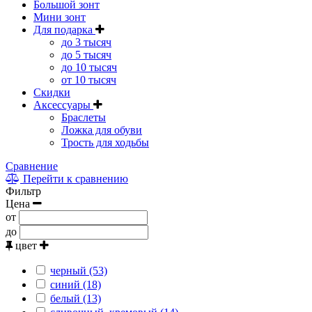
Большой зонт
Мини зонт
Для подарка
до 3 тысяч
до 5 тысяч
до 10 тысяч
от 10 тысяч
Скидки
Аксессуары
Браслеты
Ложка для обуви
Трость для ходьбы
Сравнение
Перейти к сравнению
Фильтр
Цена
от
до
цвет
черный (53)
синий (18)
белый (13)