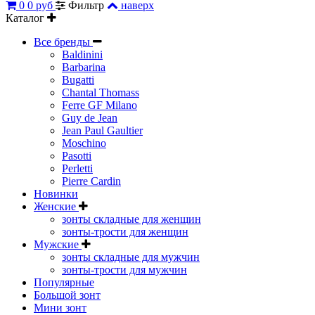
0
0 руб
Фильтр
наверх
Каталог
Все бренды
Baldinini
Barbarina
Bugatti
Chantal Thomass
Ferre GF Milano
Guy de Jean
Jean Paul Gaultier
Moschino
Pasotti
Perletti
Pierre Cardin
Новинки
Женские
зонты складные для женщин
зонты-трости для женщин
Мужские
зонты складные для мужчин
зонты-трости для мужчин
Популярные
Большой зонт
Мини зонт