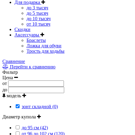
Для подарка
до 3 тысяч
до 5 тысяч
до 10 тысяч
от 10 тысяч
Скидки
Аксессуары
Браслеты
Ложка для обуви
Трость для ходьбы
Сравнение
Перейти к сравнению
Фильтр
Цена
от
до
модель
зонт складной (0)
Диаметр купола
до 95 см (42)
от 96 до 102 см (120)