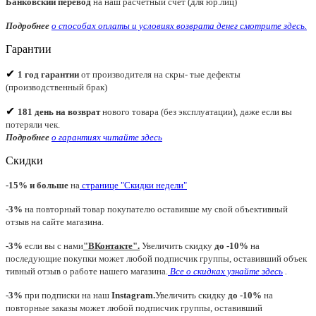
Банковский перевод
на наш расчетный счет (для юр.лиц)
Подробнее
о способах оплаты и условиях возврата денег смотрите
здесь.
Гарантии
✔
1 год гарантии
от производителя на скры- тые дефекты
(производственный брак)
✔
181 день на возврат
нового товара (без эксплуатации), даже если вы
потеряли чек.
Подробнее
о гарантиях читайте
здесь
Скидки
-15% и больше
на
странице "Скидки недели"
-3%
на повторный товар покупателю оставивше му свой объективный
отзыв на сайте магазина.
-3%
если вы с нами
"
ВКонтакте
"
.
Увеличить скидку
до -10%
на
последующие покупки может любой подписчик группы, оставивший объек
тивный отзыв о работе нашего магазина.
Все о скидках узнайте здесь
.
-3%
при подписки на наш
Instagram.
Увеличить скидку
до -10%
на
повторные заказы может любой подписчик группы, оставивший