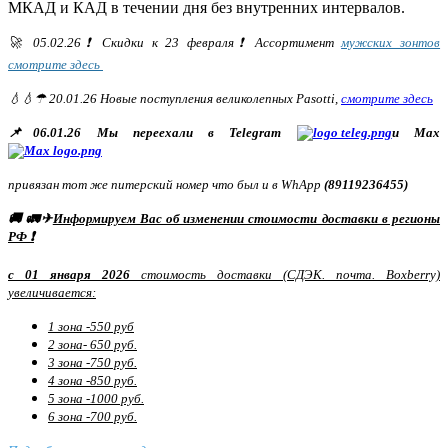
МКАД и КАД в течении дня без внутренних интервалов.
🚀 05.02.26❗ Скидки к 23 февраля❗ Ассортимент
мужских зонтов
смотрите здесь
💧💧☂ 20.01.26 Новые поступления великолепных Pasotti,
смотрите здесь
📌06.01.26 Мы переехали в Telegram
и Max
привязан тот же питерский номер что был и в WhApp
(89119236455)
🚚 🚛✈
Информируем Вас об изменении стоимости доставки в регионы
РФ ❗
с 01 января 2026
стоимость доставки (СДЭК. почта. Boxberry)
увеличивается:
1 зона -550 руб
2 зона- 650 руб.
3 зона -750 руб.
4 зона -850 руб.
5 зона -1000 руб.
6 зона -700 руб.