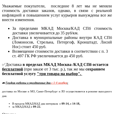
Уважаемые покупатели, последние 8 лет мы не меняли
стоимость доставки заказов, однако, в связи с реальной
инфляцией и повышением услуг курьеров вынуждены все же
внести изменения.
За пределами МКАД Москва/КАД СПб стоимость
доставки увеличивается до 35 руб/км.
Доставка в муниципальные районы внутри КАД СПб
(Ломоносов, Стрельна, Петергоф, Кронштадт, Лисий
Нос) стоит 450 руб.
Возмещение стоимости доставки в соответствии с п. 3
ст. 497 ГК РФ увеличивается до 450 руб.
✅Доставка
в пределах МКАД Москва /КАД СПб остается
бесплатной
(при заказе от 3 тыс. р.), так же мы
сохраняем
бесплатной услугу
"три товара на выбор".
🚗
График работы в праздничные дни
c 1-4 ноября
:
доставка по Москве и МО, Санкт-Петербург и ЛО осуществляется в режиме выходного
дня.
В предела МКАД/КАД два интервала
с 09-14, с 14-18,
за МКАД/КАД
с 09-22.