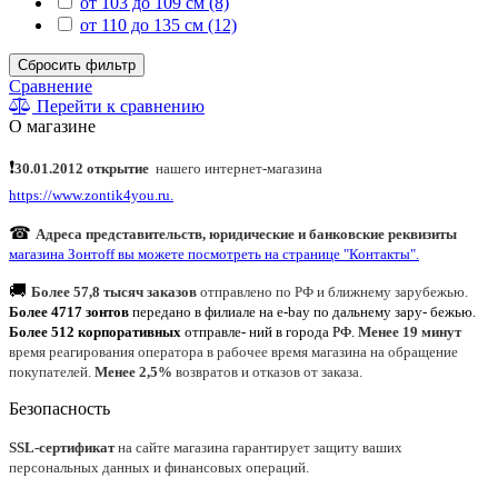
от 103 до 109 см (8)
от 110 до 135 см (12)
Сбросить фильтр
Сравнение
Перейти к сравнению
О магазине
❗
30.01.2012 открытие
нашего интернет
-
магазина
https://www.zontik4you.ru.
☎
Адреса представительств, юридические и банковские реквизиты
магазина Зонтoff вы можете посмотреть на странице "Контакты".
🚚
Более 57,8 тысяч заказов
отправлено по РФ и ближнему зарубежью.
Более 4717 зонтов
передано в филиале на e-bay по дальнему зару- бежью.
Более 512 корпоративных
отправле- ний в города РФ.
Менее 19 минут
время реагирования оператора в рабочее время магазина на обращение
покупателей.
Менее 2,5%
возвратов и отказов от заказа.
Безопасность
SSL-сертификат
на сайте магазина гарантирует защиту ваших
персональных данных и финансовых операций.