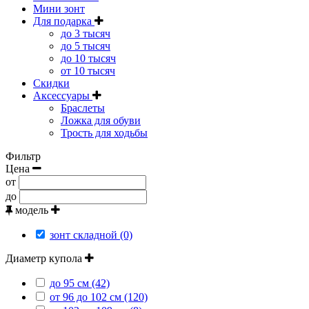
Мини зонт
Для подарка
до 3 тысяч
до 5 тысяч
до 10 тысяч
от 10 тысяч
Скидки
Аксессуары
Браслеты
Ложка для обуви
Трость для ходьбы
Фильтр
Цена
от
до
модель
зонт складной (0)
Диаметр купола
до 95 см (42)
от 96 до 102 см (120)