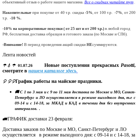
объективный отзыв о работе нашего магазина.
Все о скидках читайте тут
.
Накопительные
при покупке от 40 т.р. скидка
-5%
, от 100 т.р.
-7%
, от 200
т.р.
-10 %.
-10% на корпоративные покупки ( от 25 шт и от 200 т.р.)
в любой город
РФ, бесплатная доставка образцов и готового заказа (по Москве и СПб).
-Внимание!
В период проведения акций скидки
НЕ
суммируются.
Лента новостей
Новые поступления прекрасных
Pasotti
,
☂💧☂
01.07.26
смотрите в
нашем каталоге здесь
График работы на майские праздники.
🎈 🎈🎈
🚚 С 1 по 3 мая и с 9 по 11 мая доставка по Москве и МО, Санкт-
Петербург и ЛО осуществляется в режиме выходного дня, т.е с
09-14 и с 14-18, за МКАД и КАД в течении дня без внутренних
интервалов. .
ГРАФИК доставки 23 февраля:
🚛
Доставка заказов по Москве и МО, Санкт-Петербург и ЛО
осуществляется в режиме выходного дня: с 09-14 и с 14-18, за