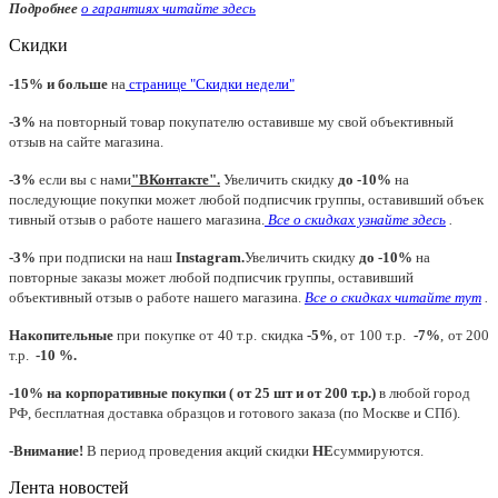
Подробнее
о гарантиях читайте
здесь
Скидки
-15% и больше
на
странице "Скидки недели"
-3%
на повторный товар покупателю оставивше му свой объективный
отзыв на сайте магазина.
-3%
если вы с нами
"
ВКонтакте
"
.
Увеличить скидку
до -10%
на
последующие покупки может любой подписчик группы, оставивший объек
тивный отзыв о работе нашего магазина.
Все о скидках узнайте здесь
.
-3%
при подписки на наш
Instagram.
Увеличить скидку
до -10%
на
повторные заказы может любой подписчик группы, оставивший
объективный отзыв о работе нашего магазина.
Все о скидках читайте тут
.
Накопительные
при покупке от 40 т.р. скидка
-5%
, от 100 т.р.
-7%
, от 200
т.р.
-10 %.
-10% на корпоративные покупки ( от 25 шт и от 200 т.р.)
в любой город
РФ, бесплатная доставка образцов и готового заказа (по Москве и СПб).
-Внимание!
В период проведения акций скидки
НЕ
суммируются.
Лента новостей