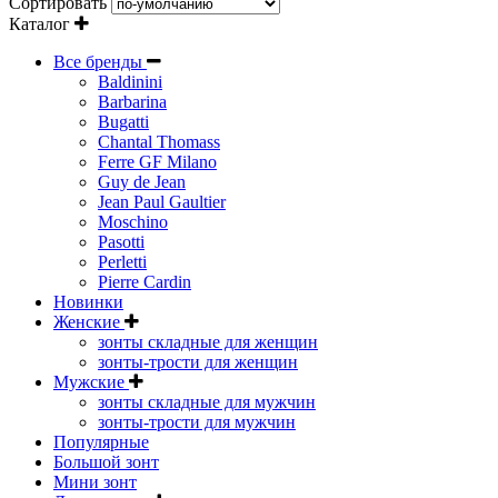
Сортировать
Каталог
Все бренды
Baldinini
Barbarina
Bugatti
Chantal Thomass
Ferre GF Milano
Guy de Jean
Jean Paul Gaultier
Moschino
Pasotti
Perletti
Pierre Cardin
Новинки
Женские
зонты складные для женщин
зонты-трости для женщин
Мужские
зонты складные для мужчин
зонты-трости для мужчин
Популярные
Большой зонт
Мини зонт