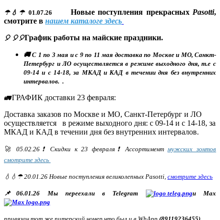
Новые поступления прекрасных
Pasotti
,
☂💧☂
01.07.26
смотрите в
нашем каталоге здесь
График работы на майские праздники.
🎈 🎈🎈
🚚 С 1 по 3 мая и с 9 по 11 мая доставка по Москве и МО, Санкт-
Петербург и ЛО осуществляется в режиме выходного дня, т.е с
09-14 и с 14-18, за МКАД и КАД в течении дня без внутренних
интервалов. .
ГРАФИК доставки 23 февраля:
🚛
Доставка заказов по Москве и МО, Санкт-Петербург и ЛО
осуществляется в режиме выходного дня: с 09-14 и с 14-18, за
МКАД и КАД в течении дня без внутренних интервалов.
🚀 05.02.26❗ Скидки к 23 февраля❗ Ассортимент
мужских зонтов
смотрите здесь
💧💧☂ 20.01.26 Новые поступления великолепных Pasotti,
смотрите здесь
📌06.01.26 Мы переехали в Telegram
и Max
привязан тот же питерский номер что был и в WhApp
(89119236455)