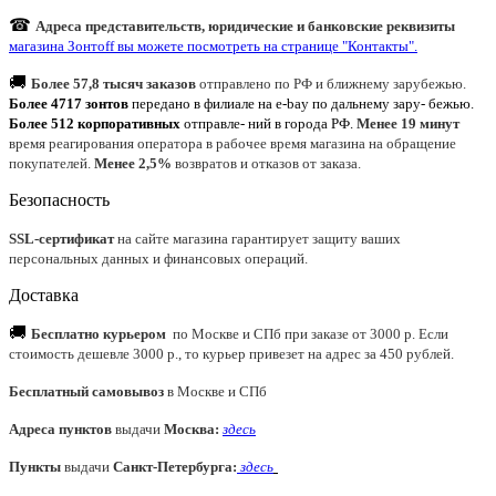
☎
Адреса представительств, юридические и банковские реквизиты
магазина Зонтoff вы можете посмотреть на странице "Контакты".
🚚
Более 57,8 тысяч заказов
отправлено по РФ и ближнему зарубежью.
Более 4717 зонтов
передано в филиале на e-bay по дальнему зару- бежью.
Более 512 корпоративных
отправле- ний в города РФ.
Менее 19 минут
время реагирования оператора в рабочее время магазина на обращение
покупателей.
Менее 2,5%
возвратов и отказов от заказа.
Безопасность
SSL-сертификат
на сайте магазина гарантирует защиту ваших
персональных данных и финансовых операций.
Доставка
🚚
Бесплатно курьером
по Москве и СПб при заказе от 3000 р. Если
стоимость дешевле 3000 р., то курьер привезет на адрес за 450 рублей.
Бесплатный самовывоз
в Москве и СПб
Адреса пунктов
выдачи
Москва:
здесь
Пункты
выдачи
Санкт-Петербурга
:
здесь