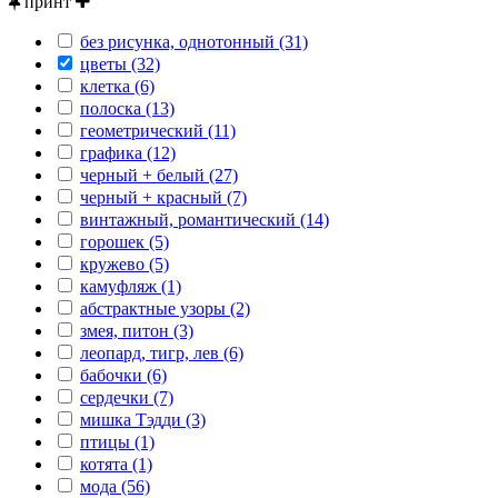
принт
без рисунка, однотонный (31)
цветы (32)
клетка (6)
полоска (13)
геометрический (11)
графика (12)
черный + белый (27)
черный + красный (7)
винтажный, романтический (14)
горошек (5)
кружево (5)
камуфляж (1)
абстрактные узоры (2)
змея, питон (3)
леопард, тигр, лев (6)
бабочки (6)
сердечки (7)
мишка Тэдди (3)
птицы (1)
котята (1)
мода (56)