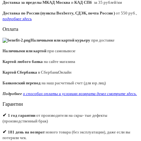
Доставка за пределы МКАД
Москва
и
КАД СПб
за 35 рублей/км
Доставка по России (пункты Boxberry, СДЭК, почта России )
от 550 руб.,
подробнее здесь
Оплата
Наличными или картой курьеру
при доставке
Наличными или картой
при самовывозе
Картой любого банка
на сайте магазина
Картой Сбербанка
в СбербанкОнлайн
Банковский перевод
на наш расчетный счет (для юр.лиц)
Подробнее
о способах оплаты и условиях возврата денег смотрите
здесь.
Гарантии
✔
1 год гарантии
от производителя на скры- тые дефекты
(производственный брак)
✔
181 день на возврат
нового товара (без эксплуатации), даже если вы
потеряли чек.