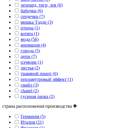
леопард, тигр, лев (6)
бабочки (6)
сердечки (7)
мишка Тэдди (3)
птицы (1)
котята (1)
мода (56)
анимация (4)
города (5)
цепи (7)
пэчворк (1)
листья (2)
травяной принт (6)
перламутровый эффект (1)
смайл (3)
сhanel (2)
гусиная лапка (2)
страна расположения производства
Германия (5)
Италия (21)
Франция (1)