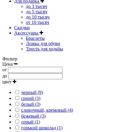
Для подарка
до 3 тысяч
до 5 тысяч
до 10 тысяч
от 10 тысяч
Скидки
Аксессуары
Браслеты
Ложка для обуви
Трость для ходьбы
Фильтр
Цена
от
до
цвет
черный (9)
синий (3)
белый (3)
сливочный, кремовый (4)
бежевый (3)
серый (1)
горький шоколад (1)