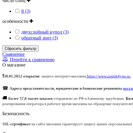
число спиц
8 (3)
особенности
двухслойный купол (3)
обратный зонт (3)
Сбросить фильтр
Сравнение
Перейти к сравнению
О магазине
❗
30.01.2012 открытие
нашего интернет
-
магазина
https://www.zontik4you.ru.
☎
Адреса представительств, юридические и банковские реквизиты
магаз
🚚
Более 57,8 тысяч заказов
отправлено по РФ и ближнему зарубежью.
Бол
реагирования оператора в рабочее время магазина на обращение покупателе
Безопасность
SSL-сертификат
на сайте магазина гарантирует защиту ваших персональных