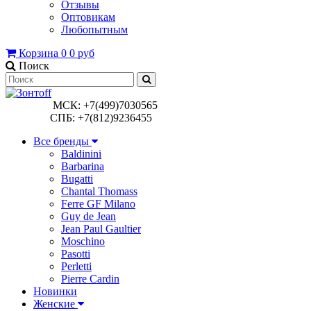
Отзывы
Оптовикам
Любопытным
Корзина
0
0 руб
Поиск
МСК: +7(499)7030565
СПБ: +7(812)9236455
Все бренды
Baldinini
Barbarina
Bugatti
Chantal Thomass
Ferre GF Milano
Guy de Jean
Jean Paul Gaultier
Moschino
Pasotti
Perletti
Pierre Cardin
Новинки
Женские