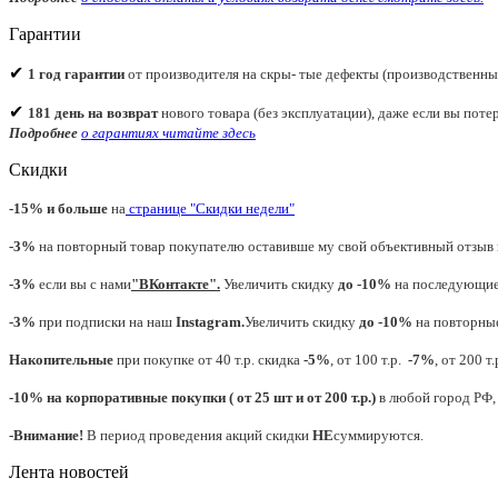
Гарантии
✔
1 год гарантии
от производителя на скры- тые дефекты (производственны
✔
181 день на возврат
нового товара (без эксплуатации), даже если вы потер
Подробнее
о гарантиях читайте
здесь
Скидки
-15% и больше
на
странице "Скидки недели"
-3%
на повторный товар покупателю оставивше му свой объективный отзыв н
-3%
если вы с нами
"
ВКонтакте
"
.
Увеличить скидку
до -10%
на последующие 
-3%
при подписки на наш
Instagram.
Увеличить скидку
до -10%
на повторные
Накопительные
при покупке от 40 т.р. скидка
-5%
, от 100 т.р.
-7%
, от 200 т
-10% на корпоративные покупки ( от 25 шт и от 200 т.р.)
в любой город РФ, 
-Внимание!
В период проведения акций скидки
НЕ
суммируются.
Лента новостей