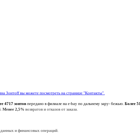
ина Зонтoff вы можете посмотреть на странице "Контакты".
ее 4717 зонтов
передано в филиале на e-bay по дальнему зару- бежью.
Более 5
й.
Менее 2,5%
возвратов и отказов от заказа.
 данных и финансовых операций.