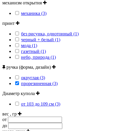
механизм открытия
механика (3)
принт
без рисунка, однотонный (1)
черный + белый (1)
мода (1)
газетный (1)
небо, природа (1)
ручка (форма, дизайн)
округлая (3)
прорезиненная (3)
Диаметр купола
от 103 до 109 см (3)
вес , гр
от
до