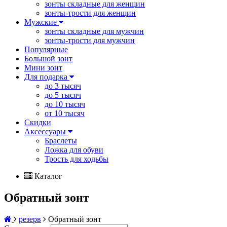
зонты складные для женщин
зонты-трости для женщин
Мужские
зонты складные для мужчин
зонты-трости для мужчин
Популярные
Большой зонт
Мини зонт
Для подарка
до 3 тысяч
до 5 тысяч
до 10 тысяч
от 10 тысяч
Скидки
Аксессуары
Браслеты
Ложка для обуви
Трость для ходьбы
Каталог
Обратный зонт
резерв
Обратный зонт