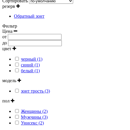
Сортировать
резерв
Обратный зонт
Фильтр
Цена
от
до
цвет
черный (1)
синий (1)
белый (1)
модель
зонт трость (3)
пол
Женщины (2)
Мужчины (3)
Унисекс (2)