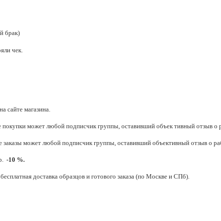
й брак)
яли чек.
а сайте магазина.
покупки может любой подписчик группы, оставивший объек тивный отзыв о р
 заказы может любой подписчик группы, оставивший объективный отзыв о ра
.р.
-10 %.
бесплатная доставка образцов и готового заказа (по Москве и СПб).