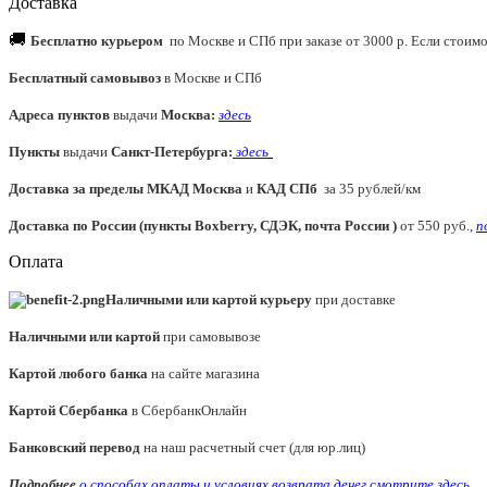
Доставка
🚚
Бесплатно курьером
по Москве и СПб при заказе от 3000 р. Если стоимос
Бесплатный самовывоз
в Москве и СПб
Адреса пунктов
выдачи
Москва:
здесь
Пункты
выдачи
Санкт-Петербурга
:
здесь
Доставка за пределы МКАД
Москва
и
КАД СПб
за 35 рублей/км
Доставка по России (пункты Boxberry, СДЭК, почта России )
от 550 руб.,
п
Оплата
Наличными или картой курьеру
при доставке
Наличными или картой
при самовывозе
Картой любого банка
на сайте магазина
Картой Сбербанка
в СбербанкОнлайн
Банковский перевод
на наш расчетный счет (для юр.лиц)
Подробнее
о способах оплаты и условиях возврата денег смотрите
здесь.