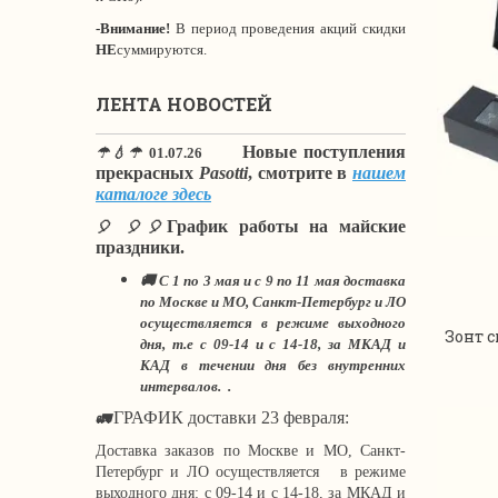
-Внимание!
В период проведения акций скидки
НЕ
суммируются.
ЛЕНТА НОВОСТЕЙ
Новые поступления
☂💧☂
01.07.26
прекрасных
Pasotti
, смотрите в
нашем
каталоге здесь
График работы на майские
🎈 🎈🎈
праздники.
🚚 С 1 по 3 мая и с 9 по 11 мая доставка
по Москве и МО, Санкт-Петербург и ЛО
осуществляется в режиме выходного
Зонт с
дня, т.е с 09-14 и с 14-18, за МКАД и
КАД в течении дня без внутренних
интервалов. .
ГРАФИК доставки 23 февраля:
🚛
Доставка заказов по Москве и МО, Санкт-
Петербург и ЛО осуществляется в режиме
выходного дня: с 09-14 и с 14-18, за МКАД и