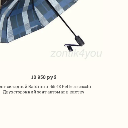
10 950 руб
В корзину
онт складной Baldinini -65-13 Pelle a scacchi
Двухсторонний зонт автомат в клетку