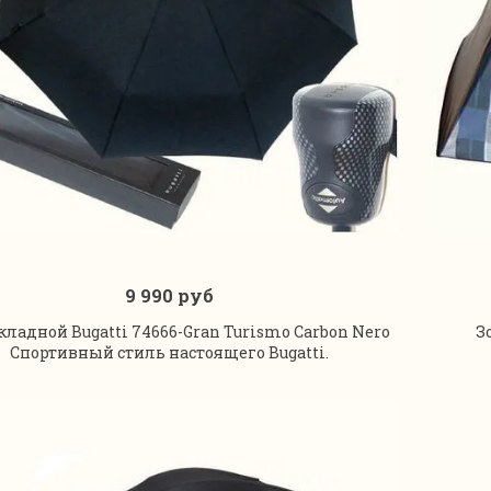
9 990 руб
В корзину
кладной Bugatti 74666-Gran Turismo Carbon Nero
З
Спортивный стиль настоящего Bugatti.