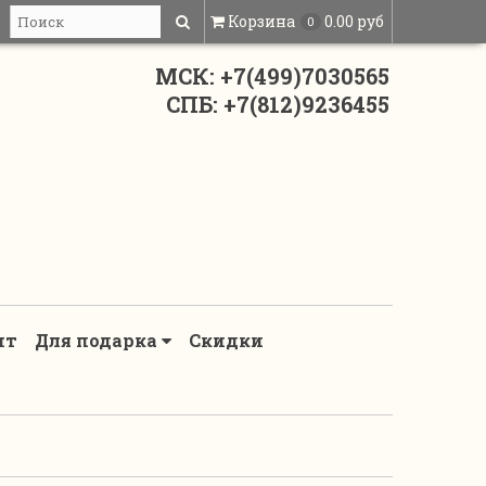
Корзина
0.00 руб
0
МСК: +7(499)7030565
СПБ: +7(812)9236455
нт
Для подарка
Скидки