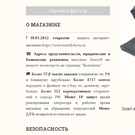
Сбросить фильтр
О МАГАЗИНЕ
❗
30.01.2012 открытие
нашего интернет
-
магазина
https://www.zontik4you.ru.
☎
Адреса представительств, юридические и
банковские реквизиты
магазина Зонтoff вы
можете посмотреть на странице "Контакты".
🚚
Более 57,8 тысяч заказов
отправлено по РФ
и ближнему зарубежью.
Более 4717 зонтов
передано в филиале на e-bay по дальнему зару-
бежью.
Более 512 корпоративных
отправле-
ний в города РФ.
Менее 19 минут
время
реагирования оператора в рабочее время
Зонт 
магазина на обращение покупателей.
Менее
2,5%
возвратов и отказов от заказа.
БЕЗОПАСНОСТЬ