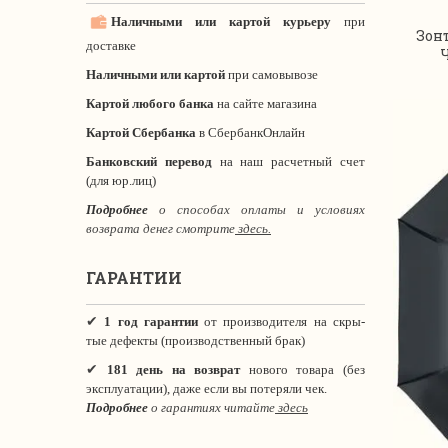
Наличными или картой курьеру
при
Зон
доставке
Ч
Наличными или картой
при самовывозе
Картой любого банка
на сайте магазина
Картой Сбербанка
в СбербанкОнлайн
Банковский перевод
на наш расчетный счет
(для юр.лиц)
Подробнее
о способах оплаты и условиях
возврата денег смотрите
здесь.
ГАРАНТИИ
✔
1 год гарантии
от производителя на скры-
тые дефекты (производственный брак)
✔
181 день на возврат
нового товара (без
эксплуатации), даже если вы потеряли чек.
Подробнее
о гарантиях читайте
здесь