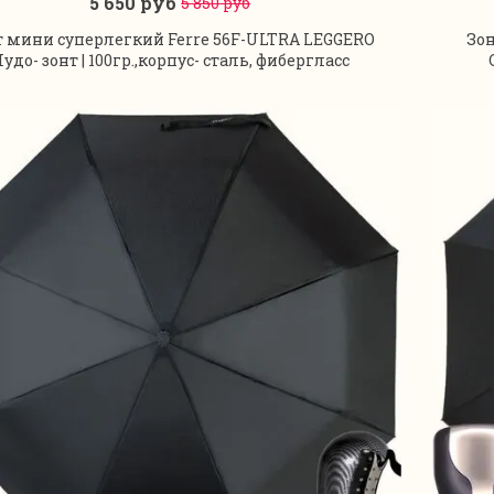
5 650 руб
5 850 руб
В корзину
т мини суперлегкий Ferre 56F-ULTRA LEGGERO
Зон
удо- зонт | 100гр.,корпус- сталь, фибергласс