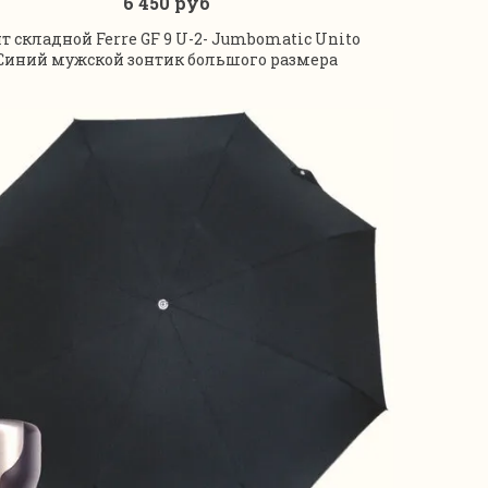
6 450 руб
В корзину
т складной Ferre GF 9 U-2- Jumbomatic Unito
Синий мужской зонтик большого размера