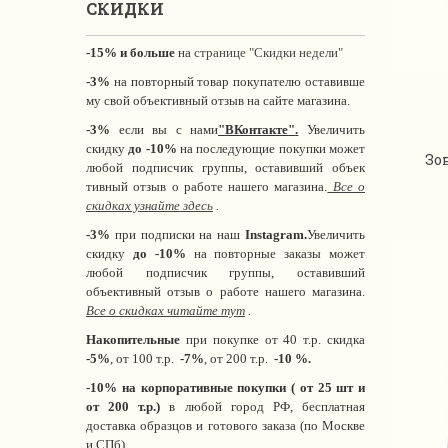
СКИДКИ
-15% и больше
на
странице "Скидки недели"
-3%
на повторный товар покупателю оставивше
му свой объективный отзыв на сайте магазина.
-3%
если вы с нами
"
ВКонтакте
"
.
Увеличить
скидку
до -10%
на последующие покупки может
Зо
любой подписчик группы, оставивший объек
тивный отзыв о работе нашего магазина.
Все о
скидках узнайте здесь
.
-3%
при подписки на наш
Instagram.
Увеличить
скидку
до -10%
на повторные заказы может
любой подписчик группы, оставивший
объективный отзыв о работе нашего магазина.
Все о скидках читайте тут
.
Накопительные
при покупке от 40 т.р. скидка
-5%
, от 100 т.р.
-7%
, от 200 т.р.
-10 %.
-10% на корпоративные покупки ( от 25 шт и
от 200 т.р.)
в любой город РФ, бесплатная
доставка образцов и готового заказа (по Москве
и СПб).