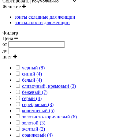
Сортировать
Женские
зонты складные для женщин
зонты-трости для женщин
Фильтр
Цена
от
до
цвет
черный (8)
синий (4)
белый (4)
сливочный, кремовый (3)
бежевый (7)
серый (4)
серебряный (3)
коричневый (5)
золотисто-коричневый (6)
золотой (3)
желтый (2)
оранжевый (4)