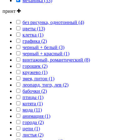
механика (33)
принт
без рисунка, однотонный (4)
цветы (13)
клетка (1)
графика (2)
черный + белый (3)
черный + красный (1)
винтажный, романтический (8)
горошек (2)
кружево (1)
змея, питон (1)
леопард, тигр, лев (2)
бабочки (2)
птицы (1)
котята (1)
мода (11)
анимация (1)
города (2)
цепи (1)
листья (2)