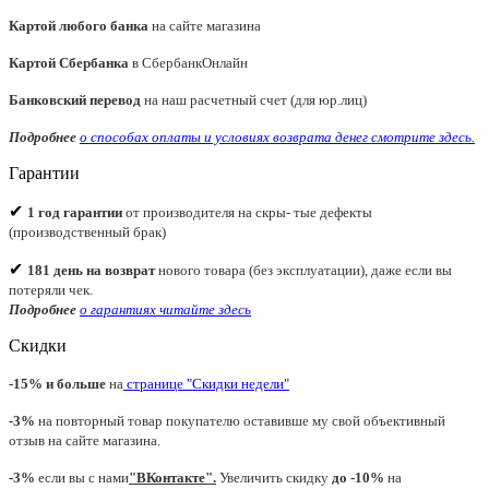
Картой любого банка
на сайте магазина
Картой Сбербанка
в СбербанкОнлайн
Банковский перевод
на наш расчетный счет (для юр.лиц)
Подробнее
о способах оплаты и условиях возврата денег смотрите
здесь.
Гарантии
✔
1 год гарантии
от производителя на скры- тые дефекты
(производственный брак)
✔
181 день на возврат
нового товара (без эксплуатации), даже если вы
потеряли чек.
Подробнее
о гарантиях читайте
здесь
Скидки
-15% и больше
на
странице "Скидки недели"
-3%
на повторный товар покупателю оставивше му свой объективный
отзыв на сайте магазина.
-3%
если вы с нами
"
ВКонтакте
"
.
Увеличить скидку
до -10%
на