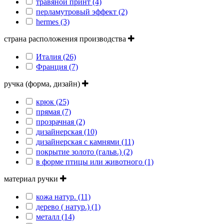
травяной принт (4)
перламутровый эффект (2)
hermes (3)
страна расположения производства
Италия (26)
Франция (7)
ручка (форма, дизайн)
крюк (25)
прямая (7)
прозрачная (2)
дизайнерская (10)
дизайнерская с камнями (11)
покрытие золото (гальв.) (2)
в форме птицы или животного (1)
материал ручки
кожа натур. (11)
дерево ( натур.) (1)
металл (14)