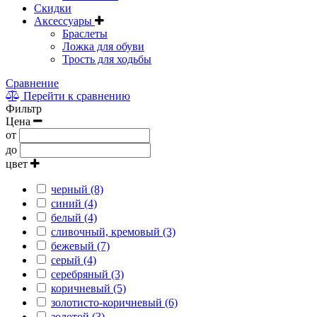
Скидки
Аксессуары
Браслеты
Ложка для обуви
Трость для ходьбы
Сравнение
Перейти к сравнению
Фильтр
Цена
от
до
цвет
черный (8)
синий (4)
белый (4)
сливочный, кремовый (3)
бежевый (7)
серый (4)
серебряный (3)
коричневый (5)
золотисто-коричневый (6)
золотой (3)