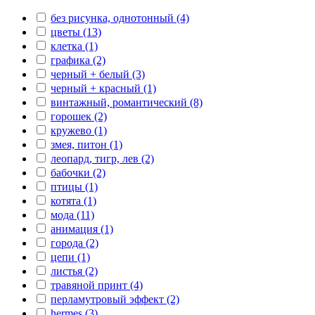
без рисунка, однотонный (4)
цветы (13)
клетка (1)
графика (2)
черный + белый (3)
черный + красный (1)
винтажный, романтический (8)
горошек (2)
кружево (1)
змея, питон (1)
леопард, тигр, лев (2)
бабочки (2)
птицы (1)
котята (1)
мода (11)
анимация (1)
города (2)
цепи (1)
листья (2)
травяной принт (4)
перламутровый эффект (2)
hermes (3)