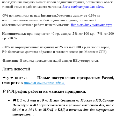
последующие покупки может любой подписчик группы, оставивший объек
тивный отзыв о работе нашего магазина.
Все о скидках узнайте здесь
.
-3%
при подписки на наш
Instagram.
Увеличить скидку
до -10%
на
повторные заказы может любой подписчик группы, оставивший
объективный отзыв о работе нашего магазина.
Все о скидках читайте тут
.
Накопительные
при покупке от 40 т.р. скидка
-5%
, от 100 т.р.
-7%
, от 200
т.р.
-10 %.
-10% на корпоративные покупки ( от 25 шт и от 200 т.р.)
в любой город
РФ, бесплатная доставка образцов и готового заказа (по Москве и СПб).
-Внимание!
В период проведения акций скидки
НЕ
суммируются.
Лента новостей
Новые поступления прекрасных
Pasotti
,
☂💧☂
01.07.26
смотрите в
нашем каталоге здесь
График работы на майские праздники.
🎈 🎈🎈
🚚 С 1 по 3 мая и с 9 по 11 мая доставка по Москве и МО, Санкт-
Петербург и ЛО осуществляется в режиме выходного дня, т.е с
09-14 и с 14-18, за МКАД и КАД в течении дня без внутренних
интервалов. .