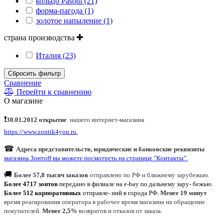
кольцо Pasotti (21)
форма-пагода (1)
золотое напыление (1)
страна производства
Италия (23)
Сбросить фильтр
Сравнение
Перейти к сравнению
О магазине
❗
30.01.2012 открытие
нашего интернет
-
магазина
https://www.zontik4you.ru.
☎
Адреса представительств, юридические и банковские реквизиты
магазина Зонтoff вы можете посмотреть на странице "Контакты".
🚚
Более 57,8 тысяч заказов
отправлено по РФ и ближнему зарубежью.
Более 4717 зонтов
передано в филиале на e-bay по дальнему зару- бежью.
Более 512 корпоративных
отправле- ний в города РФ.
Менее 19 минут
время реагирования оператора в рабочее время магазина на обращение
покупателей.
Менее 2,5%
возвратов и отказов от заказа.