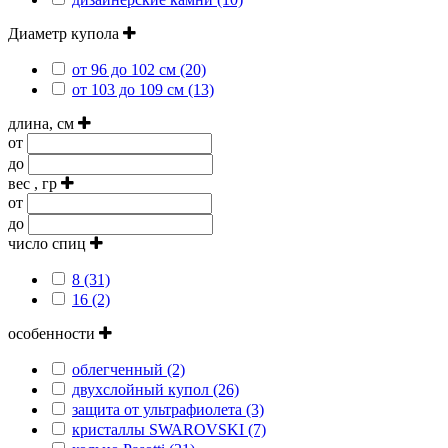
Диаметр купола
от 96 до 102 см (20)
от 103 до 109 см (13)
длина, см
от
до
вес , гр
от
до
число спиц
8 (31)
16 (2)
особенности
облегченный (2)
двухслойный купол (26)
защита от ультрафиолета (3)
кристаллы SWAROVSKI (7)