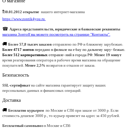
О магазине
❗
30.01.2012 открытие
нашего интернет
-
магазина
https://www.zontik4you.ru.
☎
Адреса представительств, юридические и банковские реквизиты
магазина Зонтoff вы можете посмотреть на странице "Контакты".
🚚
Более 57,8 тысяч заказов
отправлено по РФ и ближнему зарубежью.
Более 4717 зонтов
передано в филиале на e-bay по дальнему зару- бежью.
Более 512 корпоративных
отправле- ний в города РФ.
Менее 19 минут
время реагирования оператора в рабочее время магазина на обращение
покупателей.
Менее 2,5%
возвратов и отказов от заказа.
Безопасность
SSL-сертификат
на сайте магазина гарантирует защиту ваших
персональных данных и финансовых операций.
Доставка
🚚
Бесплатно курьером
по Москве и СПб при заказе от 3000 р. Если
стоимость дешевле 3000 р., то курьер привезет на адрес за 450 рублей.
Бесплатный самовывоз
в Москве и СПб