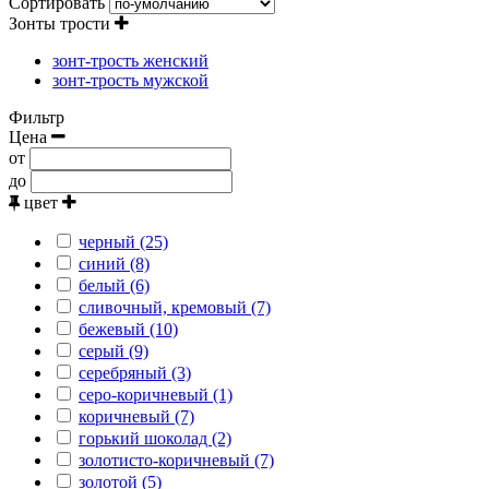
Сортировать
Зонты трости
зонт-трость женский
зонт-трость мужской
Фильтр
Цена
от
до
цвет
черный (25)
синий (8)
белый (6)
сливочный, кремовый (7)
бежевый (10)
серый (9)
серебряный (3)
серо-коричневый (1)
коричневый (7)
горький шоколад (2)
золотисто-коричневый (7)
золотой (5)