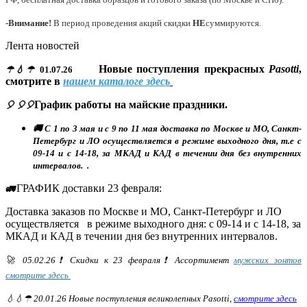
-Внимание!
В период проведения акций скидки
НЕ
суммируются.
Лента новостей
Новые поступления прекрасных
Pasotti
,
☂💧☂
01.07.26
смотрите в
нашем каталоге здесь
График работы на майские праздники.
🎈 🎈🎈
🚚 С 1 по 3 мая и с 9 по 11 мая доставка по Москве и МО, Санкт-
Петербург и ЛО осуществляется в режиме выходного дня, т.е с
09-14 и с 14-18, за МКАД и КАД в течении дня без внутренних
интервалов. .
ГРАФИК доставки 23 февраля:
🚛
Доставка заказов по Москве и МО, Санкт-Петербург и ЛО
осуществляется в режиме выходного дня: с 09-14 и с 14-18, за
МКАД и КАД в течении дня без внутренних интервалов.
🚀 05.02.26❗ Скидки к 23 февраля❗ Ассортимент
мужских зонтов
смотрите здесь
💧💧☂ 20.01.26 Новые поступления великолепных Pasotti,
смотрите здесь