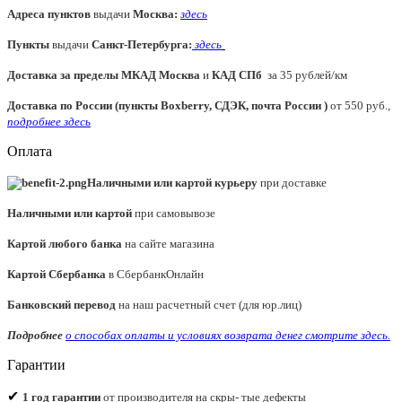
Адреса пунктов
выдачи
Москва:
здесь
Пункты
выдачи
Санкт-Петербурга
:
здесь
Доставка за пределы МКАД
Москва
и
КАД СПб
за 35 рублей/км
Доставка по России (пункты Boxberry, СДЭК, почта России )
от 550 руб.,
подробнее здесь
Оплата
Наличными или картой курьеру
при доставке
Наличными или картой
при самовывозе
Картой любого банка
на сайте магазина
Картой Сбербанка
в СбербанкОнлайн
Банковский перевод
на наш расчетный счет (для юр.лиц)
Подробнее
о способах оплаты и условиях возврата денег смотрите
здесь.
Гарантии
✔
1 год гарантии
от производителя на скры- тые дефекты