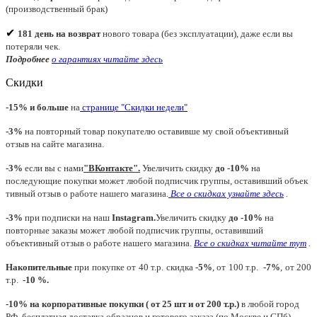
(производственный брак)
✔
181 день на возврат
нового товара (без эксплуатации), даже если вы
потеряли чек.
Подробнее
о гарантиях читайте
здесь
Скидки
-15% и больше
на
странице "Скидки недели"
-3%
на повторный товар покупателю оставивше му свой объективный
отзыв на сайте магазина.
-3%
если вы с нами
"
ВКонтакте
"
.
Увеличить скидку
до -10%
на
последующие покупки может любой подписчик группы, оставивший объек
тивный отзыв о работе нашего магазина.
Все о скидках узнайте здесь
.
-3%
при подписки на наш
Instagram.
Увеличить скидку
до -10%
на
повторные заказы может любой подписчик группы, оставивший
объективный отзыв о работе нашего магазина.
Все о скидках читайте тут
.
Накопительные
при покупке от 40 т.р. скидка
-5%
, от 100 т.р.
-7%
, от 200
т.р.
-10 %.
-10% на корпоративные покупки ( от 25 шт и от 200 т.р.)
в любой город
РФ, бесплатная доставка образцов и готового заказа (по Москве и СПб).