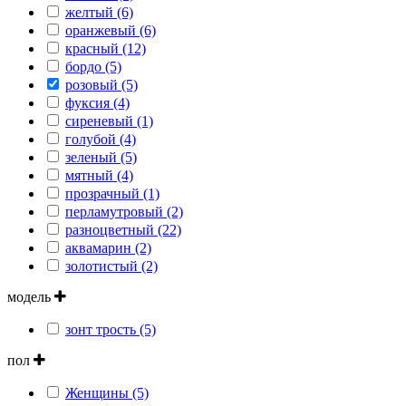
желтый (6)
оранжевый (6)
красный (12)
бордо (5)
розовый (5)
фуксия (4)
сиреневый (1)
голубой (4)
зеленый (5)
мятный (4)
прозрачный (1)
перламутровый (2)
разноцветный (22)
аквамарин (2)
золотистый (2)
модель
зонт трость (5)
пол
Женщины (5)