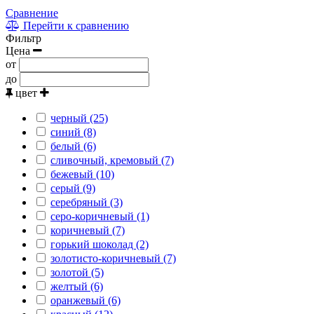
Сравнение
Перейти к сравнению
Фильтр
Цена
от
до
цвет
черный (25)
синий (8)
белый (6)
сливочный, кремовый (7)
бежевый (10)
серый (9)
серебряный (3)
серо-коричневый (1)
коричневый (7)
горький шоколад (2)
золотисто-коричневый (7)
золотой (5)
желтый (6)
оранжевый (6)