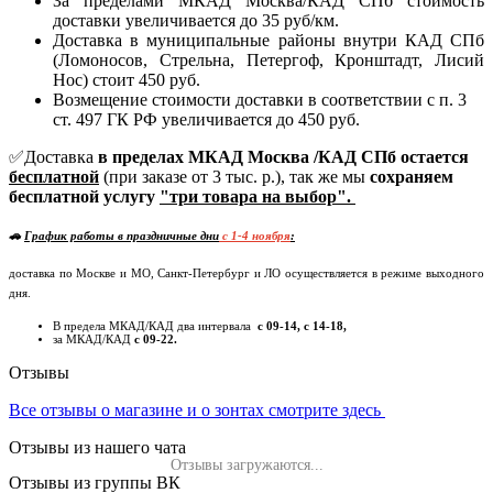
За пределами МКАД Москва/КАД СПб стоимость
доставки увеличивается до 35 руб/км.
Доставка в муниципальные районы внутри КАД СПб
(Ломоносов, Стрельна, Петергоф, Кронштадт, Лисий
Нос) стоит 450 руб.
Возмещение стоимости доставки в соответствии с п. 3
ст. 497 ГК РФ увеличивается до 450 руб.
✅Доставка
в пределах МКАД Москва /КАД СПб остается
бесплатной
(при заказе от 3 тыс. р.), так же мы
сохраняем
бесплатной услугу
"три товара на выбор".
🚗
График работы в праздничные дни
c 1-4 ноября
:
доставка по Москве и МО, Санкт-Петербург и ЛО осуществляется в режиме выходного
дня.
В предела МКАД/КАД два интервала
с 09-14, с 14-18,
за МКАД/КАД
с 09-22.
Отзывы
Все отзывы о магазине и о зонтах смотрите здесь
Отзывы из нашего чата
Отзывы загружаются...
Отзывы из группы ВК