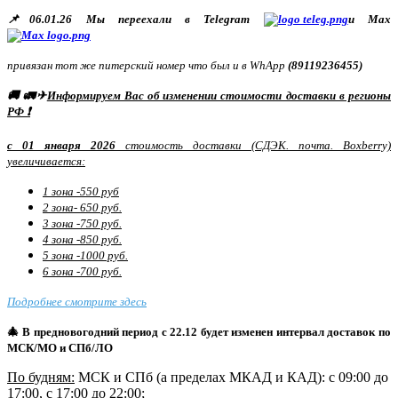
📌06.01.26 Мы переехали в Telegram
и Max
привязан тот же питерский номер что был и в WhApp
(89119236455)
🚚 🚛✈
Информируем Вас об изменении стоимости доставки в регионы
РФ ❗
с 01 января 2026
стоимость доставки (СДЭК. почта. Boxberry)
увеличивается:
1 зона -550 руб
2 зона- 650 руб.
3 зона -750 руб.
4 зона -850 руб.
5 зона -1000 руб.
6 зона -700 руб.
Подробнее смотрите здесь
🎄 В предновогодний период с 22.12 будет изменен интервал доставок по
МСК/МО и СПб/ЛО
По будням:
МСК и СПб (а пределах МКАД и КАД): с 09:00 до
17:00, с 17:00 до 22:00;