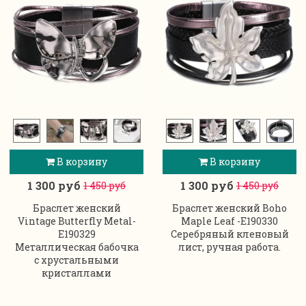
В корзину
В корзину
1 300 руб
1 300 руб
1 450 руб
1 450 руб
Браслет женский
Браслет женский Boho
Vintage Butterfly Metal-
Maple Leaf -E190330
E190329
Серебряный кленовый
Металлическая бабочка
лист, ручная работа.
с хрустальными
кристаллами