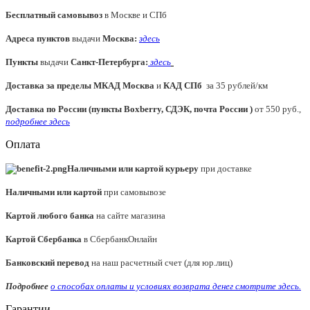
Бесплатный самовывоз
в Москве и СПб
Адреса пунктов
выдачи
Москва:
здесь
Пункты
выдачи
Санкт-Петербурга
:
здесь
Доставка за пределы МКАД
Москва
и
КАД СПб
за 35 рублей/км
Доставка по России (пункты Boxberry, СДЭК, почта России )
от 550 руб.,
подробнее здесь
Оплата
Наличными или картой курьеру
при доставке
Наличными или картой
при самовывозе
Картой любого банка
на сайте магазина
Картой Сбербанка
в СбербанкОнлайн
Банковский перевод
на наш расчетный счет (для юр.лиц)
Подробнее
о способах оплаты и условиях возврата денег смотрите
здесь.
Гарантии