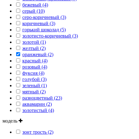
бежевый (4)
серый (10)
серо-коричневый (3)
коричневый (3)
горький шоколад (5)
золотисто-коричневый (3)
золотой (1)
желтый (2)
оранжевый (2)
красный (4)
розовый (4)
фуксия (4)
голубой (3)
зеленый (1)
мятный (2)
разноцветный (23)
аквамарин (2)
золотистый (4)
модель
зонт трость (2)