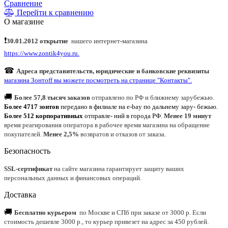
Сравнение
Перейти к сравнению
О магазине
❗
30.01.2012 открытие
нашего интернет
-
магазина
https://www.zontik4you.ru.
☎
Адреса представительств, юридические и банковские реквизиты
магазина Зонтoff вы можете посмотреть на странице "Контакты".
🚚
Более 57,8 тысяч заказов
отправлено по РФ и ближнему зарубежью.
Более 4717 зонтов
передано в филиале на e-bay по дальнему зару- бежью.
Более 512 корпоративных
отправле- ний в города РФ.
Менее 19 минут
время реагирования оператора в рабочее время магазина на обращение
покупателей.
Менее 2,5%
возвратов и отказов от заказа.
Безопасность
SSL-сертификат
на сайте магазина гарантирует защиту ваших
персональных данных и финансовых операций.
Доставка
🚚
Бесплатно курьером
по Москве и СПб при заказе от 3000 р. Если
стоимость дешевле 3000 р., то курьер привезет на адрес за 450 рублей.