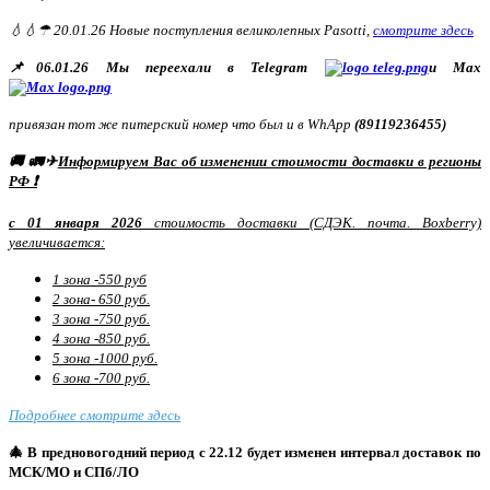
💧💧☂ 20.01.26 Новые поступления великолепных Pasotti,
смотрите здесь
📌06.01.26 Мы переехали в Telegram
и Max
привязан тот же питерский номер что был и в WhApp
(89119236455)
🚚 🚛✈
Информируем Вас об изменении стоимости доставки в регионы
РФ ❗
с 01 января 2026
стоимость доставки (СДЭК. почта. Boxberry)
увеличивается:
1 зона -550 руб
2 зона- 650 руб.
3 зона -750 руб.
4 зона -850 руб.
5 зона -1000 руб.
6 зона -700 руб.
Подробнее смотрите здесь
🎄 В предновогодний период с 22.12 будет изменен интервал доставок по
МСК/МО и СПб/ЛО