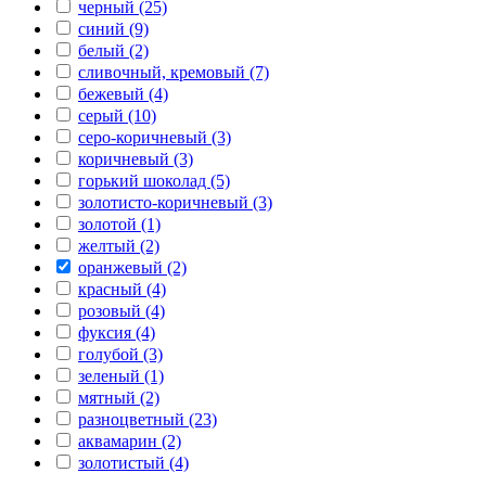
черный (25)
синий (9)
белый (2)
сливочный, кремовый (7)
бежевый (4)
серый (10)
серо-коричневый (3)
коричневый (3)
горький шоколад (5)
золотисто-коричневый (3)
золотой (1)
желтый (2)
оранжевый (2)
красный (4)
розовый (4)
фуксия (4)
голубой (3)
зеленый (1)
мятный (2)
разноцветный (23)
аквамарин (2)
золотистый (4)