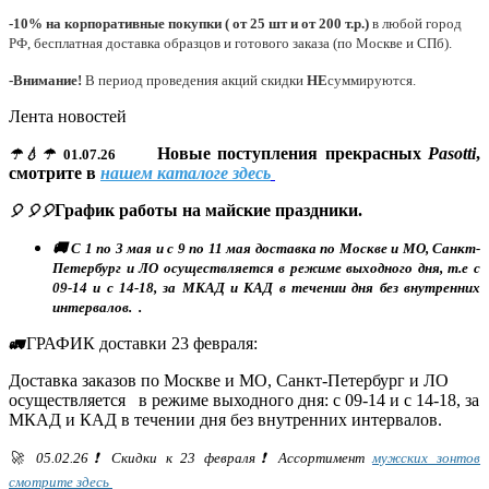
-10% на корпоративные покупки ( от 25 шт и от 200 т.р.)
в любой город
РФ, бесплатная доставка образцов и готового заказа (по Москве и СПб).
-Внимание!
В период проведения акций скидки
НЕ
суммируются.
Лента новостей
Новые поступления прекрасных
Pasotti
,
☂💧☂
01.07.26
смотрите в
нашем каталоге здесь
График работы на майские праздники.
🎈 🎈🎈
🚚 С 1 по 3 мая и с 9 по 11 мая доставка по Москве и МО, Санкт-
Петербург и ЛО осуществляется в режиме выходного дня, т.е с
09-14 и с 14-18, за МКАД и КАД в течении дня без внутренних
интервалов. .
ГРАФИК доставки 23 февраля:
🚛
Доставка заказов по Москве и МО, Санкт-Петербург и ЛО
осуществляется в режиме выходного дня: с 09-14 и с 14-18, за
МКАД и КАД в течении дня без внутренних интервалов.
🚀 05.02.26❗ Скидки к 23 февраля❗ Ассортимент
мужских зонтов
смотрите здесь