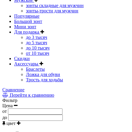
Мужские
зонты складные для мужчин
зонты-трости для мужчин
Популярные
Большой зонт
Мини зонт
Для подарка
до 3 тысяч
до 5 тысяч
до 10 тысяч
от 10 тысяч
Скидки
Аксессуары
Браслеты
Ложка для обуви
Трость для ходьбы
Сравнение
Перейти к сравнению
Фильтр
Цена
от
до
цвет