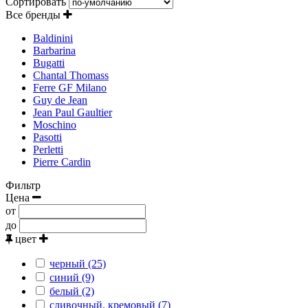
Сортировать
Все бренды
Baldinini
Barbarina
Bugatti
Chantal Thomass
Ferre GF Milano
Guy de Jean
Jean Paul Gaultier
Moschino
Pasotti
Perletti
Pierre Cardin
Фильтр
Цена
от
до
цвет
черный (25)
синий (9)
белый (2)
сливочный, кремовый (7)