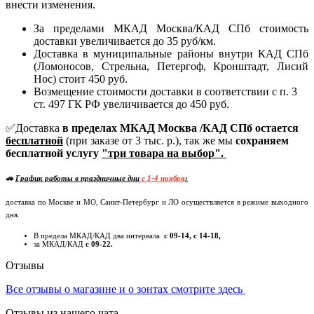
внести изменения.
За пределами МКАД Москва/КАД СПб стоимость
доставки увеличивается до 35 руб/км.
Доставка в муниципальные районы внутри КАД СПб
(Ломоносов, Стрельна, Петергоф, Кронштадт, Лисий
Нос) стоит 450 руб.
Возмещение стоимости доставки в соответствии с п. 3
ст. 497 ГК РФ увеличивается до 450 руб.
✅Доставка
в пределах МКАД Москва /КАД СПб остается
бесплатной
(при заказе от 3 тыс. р.), так же мы
сохраняем
бесплатной услугу
"три товара на выбор".
🚗
График работы в праздничные дни
c 1-4 ноября
:
доставка по Москве и МО, Санкт-Петербург и ЛО осуществляется в режиме выходного
дня.
В предела МКАД/КАД два интервала
с 09-14, с 14-18,
за МКАД/КАД
с 09-22.
Отзывы
Все отзывы о магазине и о зонтах смотрите здесь
Отзывы из нашего чата