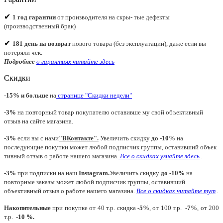
✔
1 год гарантии
от производителя на скры- тые дефекты
(производственный брак)
✔
181 день на возврат
нового товара (без эксплуатации), даже если вы
потеряли чек.
Подробнее
о гарантиях читайте
здесь
Скидки
-15% и больше
на
странице "Скидки недели"
-3%
на повторный товар покупателю оставивше му свой объективный
отзыв на сайте магазина.
-3%
если вы с нами
"
ВКонтакте
"
.
Увеличить скидку
до -10%
на
последующие покупки может любой подписчик группы, оставивший объек
тивный отзыв о работе нашего магазина.
Все о скидках узнайте здесь
.
-3%
при подписки на наш
Instagram.
Увеличить скидку
до -10%
на
повторные заказы может любой подписчик группы, оставивший
объективный отзыв о работе нашего магазина.
Все о скидках читайте тут
.
Накопительные
при покупке от 40 т.р. скидка
-5%
, от 100 т.р.
-7%
, от 200
т.р.
-10 %.