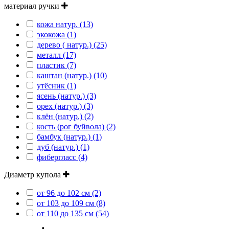
материал ручки
кожа натур. (13)
экокожа (1)
дерево ( натур.) (25)
металл (17)
пластик (7)
каштан (натур.) (10)
утёсник (1)
ясень (натур.) (3)
орех (натур.) (3)
клён (натур.) (2)
кость (рог буйвола) (2)
бамбук (натур.) (1)
дуб (натур.) (1)
фибергласс (4)
Диаметр купола
от 96 до 102 см (2)
от 103 до 109 см (8)
от 110 до 135 см (54)