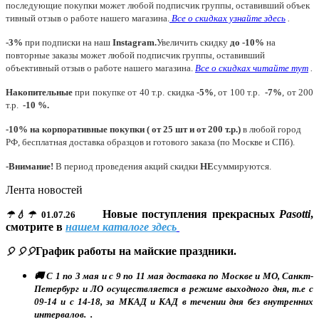
последующие покупки может любой подписчик группы, оставивший объек
тивный отзыв о работе нашего магазина.
Все о скидках узнайте здесь
.
-3%
при подписки на наш
Instagram.
Увеличить скидку
до -10%
на
повторные заказы может любой подписчик группы, оставивший
объективный отзыв о работе нашего магазина.
Все о скидках читайте тут
.
Накопительные
при покупке от 40 т.р. скидка
-5%
, от 100 т.р.
-7%
, от 200
т.р.
-10 %.
-10% на корпоративные покупки ( от 25 шт и от 200 т.р.)
в любой город
РФ, бесплатная доставка образцов и готового заказа (по Москве и СПб).
-Внимание!
В период проведения акций скидки
НЕ
суммируются.
Лента новостей
Новые поступления прекрасных
Pasotti
,
☂💧☂
01.07.26
смотрите в
нашем каталоге здесь
График работы на майские праздники.
🎈 🎈🎈
🚚 С 1 по 3 мая и с 9 по 11 мая доставка по Москве и МО, Санкт-
Петербург и ЛО осуществляется в режиме выходного дня, т.е с
09-14 и с 14-18, за МКАД и КАД в течении дня без внутренних
интервалов. .