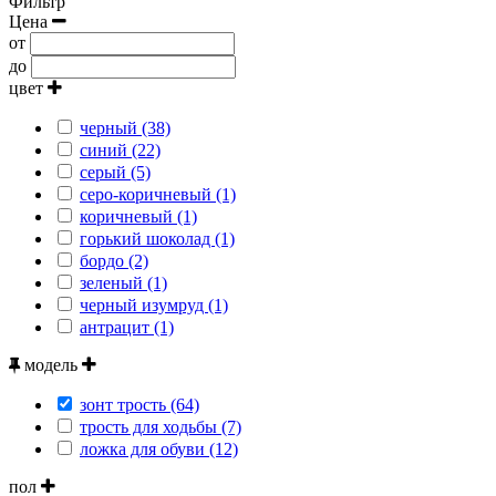
Фильтр
Цена
от
до
цвет
черный (38)
синий (22)
серый (5)
серо-коричневый (1)
коричневый (1)
горький шоколад (1)
бордо (2)
зеленый (1)
черный изумруд (1)
антрацит (1)
модель
зонт трость (64)
трость для ходьбы (7)
ложка для обуви (12)
пол