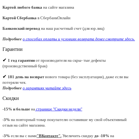
Картой любого банка
на сайте магазина
Картой Сбербанка
в СбербанкОнлайн
Банковский перевод
на наш расчетный счет (для юр.лиц)
Подробнее
о способах оплаты и условиях возврата денег смотрите
здесь.
Гарантии
✔
1 год гарантии
от производителя на скры- тые дефекты
(производственный брак)
✔
181 день на возврат
нового товара (без эксплуатации), даже если вы
потеряли чек.
Подробнее
о гарантиях читайте
здесь
Скидки
-15% и больше
на
странице "Скидки недели"
-3%
на повторный товар покупателю оставивше му свой объективный
отзыв на сайте магазина.
-3%
если вы с нами
"
ВКонтакте
"
.
Увеличить скидку
до -10%
на