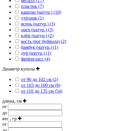
металл (17)
пластик (7)
каштан (натур.) (10)
утёсник (1)
ясень (натур.) (3)
орех (натур.) (3)
клён (натур.) (2)
кость (рог буйвола) (2)
бамбук (натур.) (1)
дуб (натур.) (1)
фибергласс (4)
Диаметр купола
от 96 до 102 см (2)
от 103 до 109 см (8)
от 110 до 135 см (54)
длина, см
от
до
вес , гр
от
до