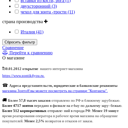
вставки из кости, рога (1)
двухсторонний (3)
чехол для зонта -трости (11)
страна производства
Италия (41)
Сбросить фильтр
Сравнение
Перейти к сравнению
О магазине
❗
30.01.2012 открытие
нашего интернет
-
магазина
https://www.zontik4you.ru.
☎
Адреса представительств, юридические и банковские реквизиты
магазина Зонтoff вы можете посмотреть на странице "Контакты".
🚚
Более 57,8 тысяч заказов
отправлено по РФ и ближнему зарубежью.
Более 4717 зонтов
передано в филиале на e-bay по дальнему зару- бежью.
Более 512 корпоративных
отправле- ний в города РФ.
Менее 19 минут
время реагирования оператора в рабочее время магазина на обращение
покупателей.
Менее 2,5%
возвратов и отказов от заказа.