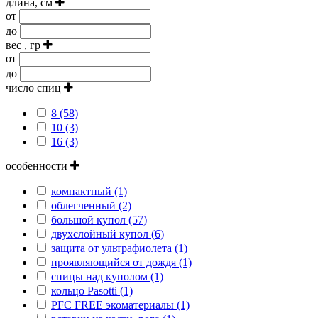
длина, см
от
до
вес , гр
от
до
число спиц
8 (58)
10 (3)
16 (3)
особенности
компактный (1)
облегченный (2)
большой купол (57)
двухслойный купол (6)
защита от ультрафиолета (1)
проявляющийся от дождя (1)
спицы над куполом (1)
кольцо Pasotti (1)
PFC FREE экоматериалы (1)