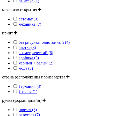
Унисекс (1)
механизм открытия
автомат (3)
механика (7)
принт
без рисунка, однотонный (4)
клетка (3)
геометрический (6)
графика (3)
черный + белый (2)
мода (3)
страна расположения производства
Германия (3)
Италия (1)
ручка (форма, дизайн)
прямая (3)
округлая (7)