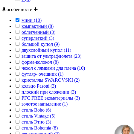
особенности
мини (10)
компактный (8)
облегченный (8)
суперлегкий (3)
большой купол (9)
двухслойный купол (11)
защита от ультрафиолета (23)
форма-колокол (8)
чехол с лямками для плеча (10)
футляр- очешник (1)
кристаллы SWAROVSKI (2)
кольцо Pasotti (3)
плоский при сложении (3)
PFC FREE экоматериалы (3)
золотое напыление (1)
стиль Boho (6)
стиль Vintage (5)
стиль Этно (3)
стиль Bohemia (8)
двухсторонний (3)