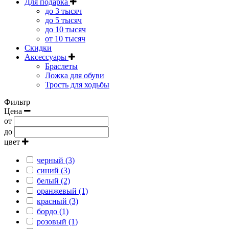
Для подарка
до 3 тысяч
до 5 тысяч
до 10 тысяч
от 10 тысяч
Скидки
Аксессуары
Браслеты
Ложка для обуви
Трость для ходьбы
Фильтр
Цена
от
до
цвет
черный (3)
синий (3)
белый (2)
оранжевый (1)
красный (3)
бордо (1)
розовый (1)