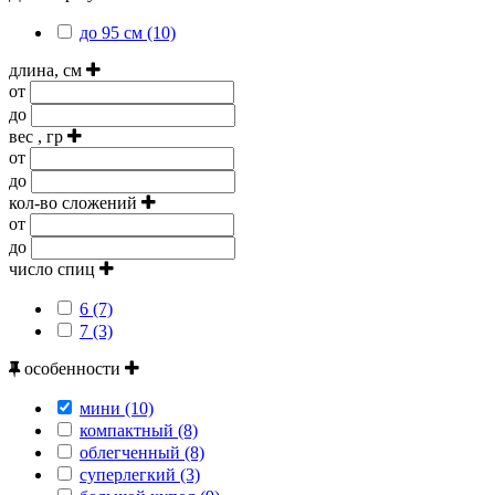
до 95 см (10)
длина, см
от
до
вес , гр
от
до
кол-во сложений
от
до
число спиц
6 (7)
7 (3)
особенности
мини (10)
компактный (8)
облегченный (8)
суперлегкий (3)