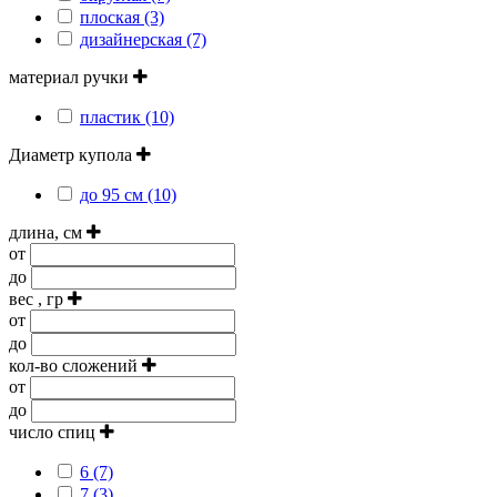
плоская (3)
дизайнерская (7)
материал ручки
пластик (10)
Диаметр купола
до 95 см (10)
длина, см
от
до
вес , гр
от
до
кол-во сложений
от
до
число спиц
6 (7)
7 (3)