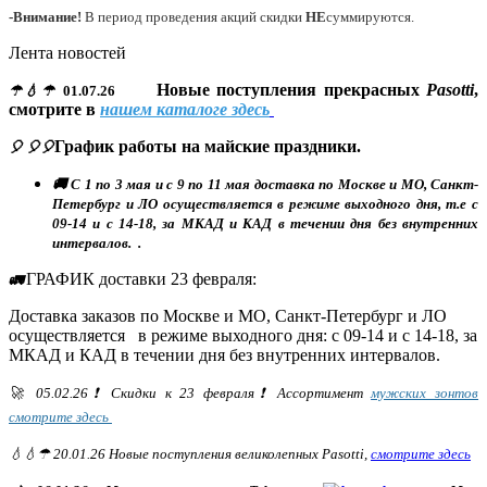
-Внимание!
В период проведения акций скидки
НЕ
суммируются.
Лента новостей
Новые поступления прекрасных
Pasotti
,
☂💧☂
01.07.26
смотрите в
нашем каталоге здесь
График работы на майские праздники.
🎈 🎈🎈
🚚 С 1 по 3 мая и с 9 по 11 мая доставка по Москве и МО, Санкт-
Петербург и ЛО осуществляется в режиме выходного дня, т.е с
09-14 и с 14-18, за МКАД и КАД в течении дня без внутренних
интервалов. .
ГРАФИК доставки 23 февраля:
🚛
Доставка заказов по Москве и МО, Санкт-Петербург и ЛО
осуществляется в режиме выходного дня: с 09-14 и с 14-18, за
МКАД и КАД в течении дня без внутренних интервалов.
🚀 05.02.26❗ Скидки к 23 февраля❗ Ассортимент
мужских зонтов
смотрите здесь
💧💧☂ 20.01.26 Новые поступления великолепных Pasotti,
смотрите здесь