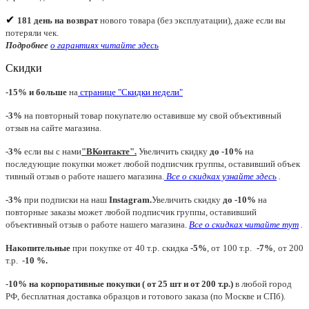
✔
181 день на возврат
нового товара (без эксплуатации), даже если вы
потеряли чек.
Подробнее
о гарантиях читайте
здесь
Скидки
-15% и больше
на
странице "Скидки недели"
-3%
на повторный товар покупателю оставивше му свой объективный
отзыв на сайте магазина.
-3%
если вы с нами
"
ВКонтакте
"
.
Увеличить скидку
до -10%
на
последующие покупки может любой подписчик группы, оставивший объек
тивный отзыв о работе нашего магазина.
Все о скидках узнайте здесь
.
-3%
при подписки на наш
Instagram.
Увеличить скидку
до -10%
на
повторные заказы может любой подписчик группы, оставивший
объективный отзыв о работе нашего магазина.
Все о скидках читайте тут
.
Накопительные
при покупке от 40 т.р. скидка
-5%
, от 100 т.р.
-7%
, от 200
т.р.
-10 %.
-10% на корпоративные покупки ( от 25 шт и от 200 т.р.)
в любой город
РФ, бесплатная доставка образцов и готового заказа (по Москве и СПб).