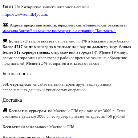
❗
30.01.2012 открытие
нашего интернет
-
магазина
https://www.zontik4you.ru.
☎
Адреса представительств, юридические и банковские реквизиты
магазина Зонтoff вы можете посмотреть на странице "Контакты".
🚚
Более 57,8 тысяч заказов
отправлено по РФ и ближнему зарубежью.
Более 4717 зонтов
передано в филиале на e-bay по дальнему зару- бежью.
Более 512 корпоративных
отправле- ний в города РФ.
Менее 19 минут
время реагирования оператора в рабочее время магазина на обращение
покупателей.
Менее 2,5%
возвратов и отказов от заказа.
Безопасность
SSL-сертификат
на сайте магазина гарантирует защиту ваших
персональных данных и финансовых операций.
Доставка
🚚
Бесплатно курьером
по Москве и СПб при заказе от 3000 р. Если
стоимость дешевле 3000 р., то курьер привезет на адрес за 450 рублей.
Бесплатный самовывоз
в Москве и СПб
Адреса пунктов
выдачи
Москва:
здесь