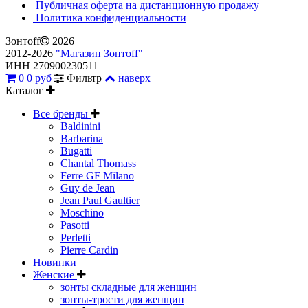
Публичная оферта на дистанционную продажу
Политика конфиденциальности
Зонтoff
2026
2012-2026
"Магазин Зонтoff"
ИНН 270900230511
0
0 руб
Фильтр
наверх
Каталог
Все бренды
Baldinini
Barbarina
Bugatti
Chantal Thomass
Ferre GF Milano
Guy de Jean
Jean Paul Gaultier
Moschino
Pasotti
Perletti
Pierre Cardin
Новинки
Женские
зонты складные для женщин
зонты-трости для женщин