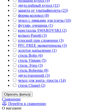
большой купол (9)
двухслойный купол (11)
защита от ультрафиолета (23)
форма-колокол (8)
чехол с лямками для плеча (10)
футляр- очешник (1)
кристаллы SWAROVSKI (2)
кольцо Pasotti (3)
плоский при сложении (3)
PFC FREE экоматериалы (3)
золотое напыление (1)
стиль Boho (6)
стиль Vintage (5)
стиль Этно (3)
стиль Bohemia (8)
двухсторонний (3)
чехол для зонта -трости (14)
стиль Chanel (2)
Сбросить фильтр
Сравнение
Перейти к сравнению
О магазине