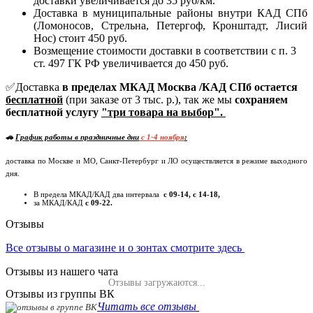
доставки увеличивается до 35 руб/км.
Доставка в муниципальные районы внутри КАД СПб
(Ломоносов, Стрельна, Петергоф, Кронштадт, Лисий
Нос) стоит 450 руб.
Возмещение стоимости доставки в соответствии с п. 3
ст. 497 ГК РФ увеличивается до 450 руб.
✅Доставка
в пределах МКАД Москва /КАД СПб остается
бесплатной
(при заказе от 3 тыс. р.), так же мы
сохраняем
бесплатной услугу
"три товара на выбор".
🚗
График работы в праздничные дни
c 1-4 ноября
:
доставка по Москве и МО, Санкт-Петербург и ЛО осуществляется в режиме выходного
дня.
В предела МКАД/КАД два интервала
с 09-14, с 14-18,
за МКАД/КАД
с 09-22.
Отзывы
Все отзывы о магазине и о зонтах смотрите здесь
Отзывы из нашего чата
Отзывы загружаются...
Отзывы из группы ВК
Читать все отзывы