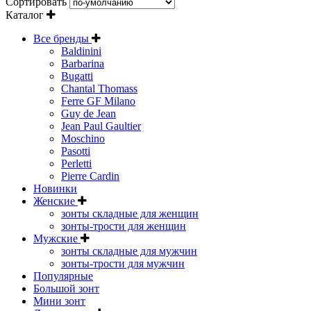
Сортировать
Каталог
Все бренды
Baldinini
Barbarina
Bugatti
Chantal Thomass
Ferre GF Milano
Guy de Jean
Jean Paul Gaultier
Moschino
Pasotti
Perletti
Pierre Cardin
Новинки
Женские
зонты складные для женщин
зонты-трости для женщин
Мужские
зонты складные для мужчин
зонты-трости для мужчин
Популярные
Большой зонт
Мини зонт