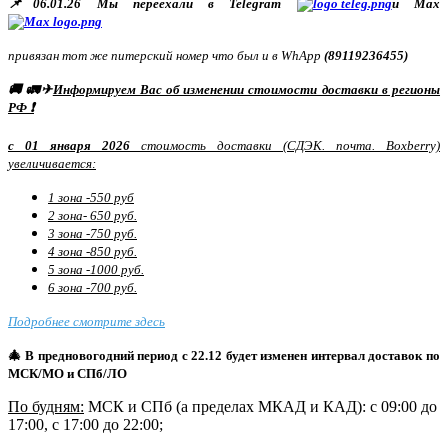
📌06.01.26 Мы переехали в Telegram
и Max
привязан тот же питерский номер что был и в WhApp
(89119236455)
🚚 🚛✈
Информируем Вас об изменении стоимости доставки в регионы
РФ ❗
с 01 января 2026
стоимость доставки (СДЭК. почта. Boxberry)
увеличивается:
1 зона -550 руб
2 зона- 650 руб.
3 зона -750 руб.
4 зона -850 руб.
5 зона -1000 руб.
6 зона -700 руб.
Подробнее смотрите здесь
🎄 В предновогодний период с 22.12 будет изменен интервал доставок по
МСК/МО и СПб/ЛО
По будням:
МСК и СПб (а пределах МКАД и КАД): с 09:00 до
17:00, с 17:00 до 22:00;