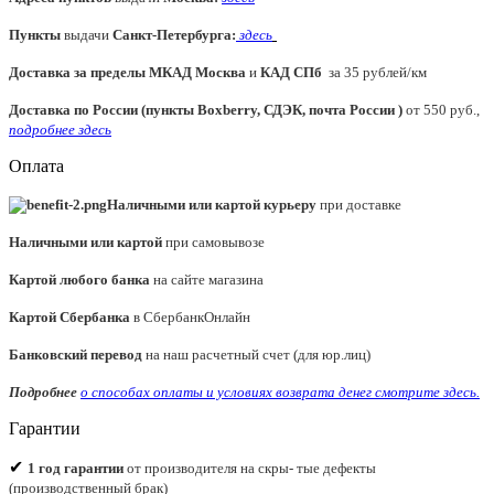
Пункты
выдачи
Санкт-Петербурга
:
здесь
Доставка за пределы МКАД
Москва
и
КАД СПб
за 35 рублей/км
Доставка по России (пункты Boxberry, СДЭК, почта России )
от 550 руб.,
подробнее здесь
Оплата
Наличными или картой курьеру
при доставке
Наличными или картой
при самовывозе
Картой любого банка
на сайте магазина
Картой Сбербанка
в СбербанкОнлайн
Банковский перевод
на наш расчетный счет (для юр.лиц)
Подробнее
о способах оплаты и условиях возврата денег смотрите
здесь.
Гарантии
✔
1 год гарантии
от производителя на скры- тые дефекты
(производственный брак)