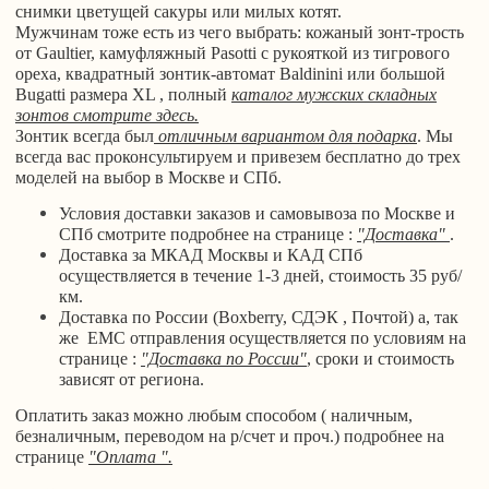
снимки цветущей сакуры или милых котят.
Мужчинам тоже есть из чего выбрать: кожаный зонт-трость
от Gaultier, камуфляжный Pasotti с рукояткой из тигрового
ореха,
квадратный зонтик-автомат Baldinini или большой
Bugatti размера XL , полный
каталог мужских складных
зонтов смотрите здесь.
Зонтик всегда был
отличным вариантом для подарка
. Мы
всегда вас проконсультируем и привезем бесплатно до трех
моделей на выбор в Москве и СПб.
Условия доставки заказов и самовывоза по Москве и
СПб смотрите подробнее на странице :
"Доставка"
.
Доставка за МКАД Москвы и КАД СПб
осуществляется в течение 1-3 дней, стоимость 35 руб/
км.
Доставка по России (Boxberry, СДЭК , Почтой) а, так
же ЕМС отправления осуществляется по условиям на
странице :
"Доставка по России"
, сроки и стоимость
зависят от региона.
Оплатить заказ можно любым способом ( наличным,
безналичным, переводом на р/счет и проч.) подробнее на
странице
"Оплата ".