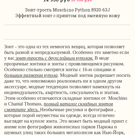
Зонт-трость Moschino Python 8920-63J
Эффектный зонт с принтом под змеиную кожу
Зонт - это одна из тех немногих вещиц, которая позволяет
быть разной и непредсказуемой. Особенно это заметно если
у вас
зонт-трость
с двухслойным куполом.
В моде
прозрачные зонтики и зонты с проявляющимся рисунком.
Особенно стильно смотрятся зонты с 16-ю спицами и
большим размером купола
. Модный зонтик разрешает носить
даже то, что невозможно реализовать ни в одном другом
аксессуаре, модные тенденции позволяют намекнуть на
индивидуальность, азартность, сексуальность и эпатаж.
Этим особенно отличаются складные зонтики от Moschino
и Chantal Thomass,
полный каталог складных зонтов
смотрите здесь.
Необычные рисунки и фотографии ,
которые порой неуместны на одежде, всегда отлично
выглядят на куполе зонта. Это может быть модный принт с
аниме или фотографии живописных парков Парижа и
шумных улиц таких больших мегаполисов как Нью-Йорк,