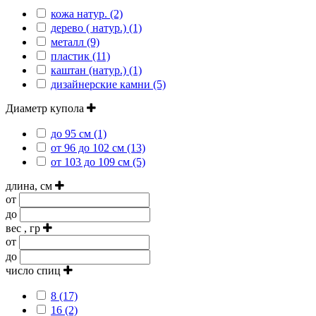
кожа натур. (2)
дерево ( натур.) (1)
металл (9)
пластик (11)
каштан (натур.) (1)
дизайнерские камни (5)
Диаметр купола
до 95 см (1)
от 96 до 102 см (13)
от 103 до 109 см (5)
длина, см
от
до
вес , гр
от
до
число спиц
8 (17)
16 (2)