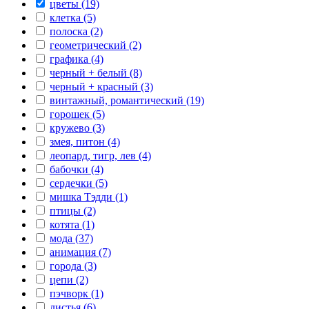
цветы (19)
клетка (5)
полоска (2)
геометрический (2)
графика (4)
черный + белый (8)
черный + красный (3)
винтажный, романтический (19)
горошек (5)
кружево (3)
змея, питон (4)
леопард, тигр, лев (4)
бабочки (4)
сердечки (5)
мишка Тэдди (1)
птицы (2)
котята (1)
мода (37)
анимация (7)
города (3)
цепи (2)
пэчворк (1)
листья (6)