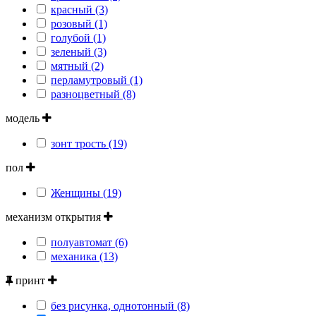
красный (3)
розовый (1)
голубой (1)
зеленый (3)
мятный (2)
перламутровый (1)
разноцветный (8)
модель
зонт трость (19)
пол
Женщины (19)
механизм открытия
полуавтомат (6)
механика (13)
принт
без рисунка, однотонный (8)