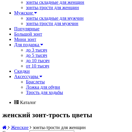
зонты складные для женщин
зонты-трости для женщин
Мужские
зонты складные для мужчин
зонты-трости для мужчин
Популярные
Большой зонт
Мини зонт
Для подарка
до 3 тысяч
до 5 тысяч
до 10 тысяч
от 10 тысяч
Скидки
Аксессуары
Браслеты
Ложка для обуви
Трость для ходьбы
Каталог
женский зонт-трость цветы
Женские
зонты-трости для женщин