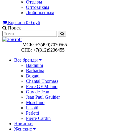
Отзывы
Оптовикам
Любопытным
Корзина
0
0 руб
Поиск
МСК: +7(499)7030565
СПБ: +7(812)9236455
Все бренды
Baldinini
Barbarina
Bugatti
Chantal Thomass
Ferre GF Milano
Guy de Jean
Jean Paul Gaultier
Moschino
Pasotti
Perletti
Pierre Cardin
Новинки
Женские