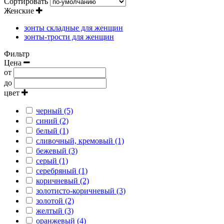
Сортировать
Женские
зонты складные для женщин
зонты-трости для женщин
Фильтр
Цена
от
до
цвет
черный (5)
синий (2)
белый (1)
сливочный, кремовый (1)
бежевый (3)
серый (1)
серебряный (1)
коричневый (2)
золотисто-коричневый (3)
золотой (2)
желтый (3)
оранжевый (4)