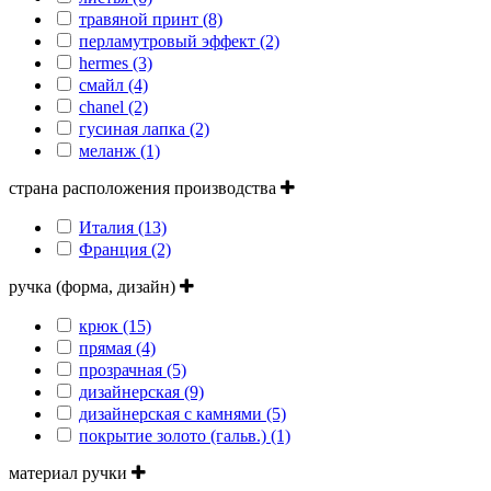
травяной принт (8)
перламутровый эффект (2)
hermes (3)
смайл (4)
сhanel (2)
гусиная лапка (2)
меланж (1)
страна расположения производства
Италия (13)
Франция (2)
ручка (форма, дизайн)
крюк (15)
прямая (4)
прозрачная (5)
дизайнерская (9)
дизайнерская с камнями (5)
покрытие золото (гальв.) (1)
материал ручки